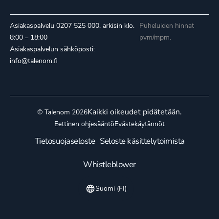
Asiakaspalvelu
0207 525 000
, arkisin klo.
Puheluiden hinnat
8:00 – 18:00
pvm/mpm.
Asiakaspalvelun sähköposti:
info@talenom.fi
Kaikki oikeudet pidätetään.
© Talenom 2026
Eettinen ohjesääntö
Evästekäytännöt
Tietosuojaseloste
Seloste käsittelytoimista
Whistleblower
Suomi (FI)