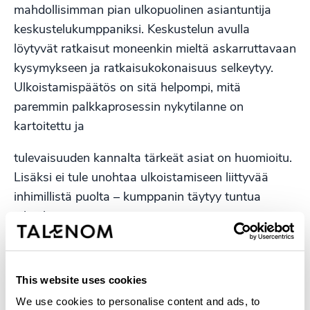
mahdollisimman pian ulkopuolinen asiantuntija
keskustelukumppaniksi. Keskustelun avulla
löytyvät ratkaisut moneenkin mieltä askarruttavaan
kysymykseen ja ratkaisukokonaisuus selkeytyy.
Ulkoistamispäätös on sitä helpompi, mitä
paremmin palkkaprosessin nykytilanne on
kartoitettu ja
tulevaisuuden kannalta tärkeät asiat on huomioitu.
Lisäksi ei tule unohtaa ulkoistamiseen liittyvää
inhimillistä puolta – kumppanin täytyy tuntua
oikealta.
Olethan rohkeasti yhteydessä, jos minä tai
kollegani voimme auttaa sinua, kun pohdit
This website uses cookies
palkanlaskennan ulkoistusta.
We use cookies to personalise content and ads, to