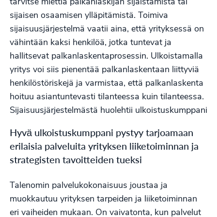
tarvitse miettiä palkanlaskijan sijaistamista tai
sijaisen osaamisen ylläpitämistä. Toimiva
sijaisuusjärjestelmä vaatii aina, että yrityksessä on
vähintään kaksi henkilöä, jotka tuntevat ja
hallitsevat palkanlaskentaprosessin. Ulkoistamalla
yritys voi siis pienentää palkanlaskentaan liittyviä
henkilöstöriskejä ja varmistaa, että palkanlaskenta
hoituu asiantuntevasti tilanteessa kuin tilanteessa.
Sijaisuusjärjestelmästä huolehtii ulkoistuskumppani
Hyvä ulkoistuskumppani pystyy tarjoamaan
erilaisia palveluita yrityksen liiketoiminnan ja
strategisten tavoitteiden tueksi
Talenomin palvelukokonaisuus joustaa ja
muokkautuu yrityksen tarpeiden ja liiketoiminnan
eri vaiheiden mukaan. On vaivatonta, kun palvelut