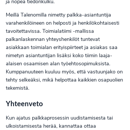
ja nopea tiedonkulku.
Meillä Talenomilla nimetty palkka-asiantuntija
varahenkilöineen on helposti ja henkilökohtaisesti
tavoitettavissa. Toimialatiimi -mallissa
palkanlaskennan yhteyshenkilöt tuntevat
asiakkaan toimialan erityispiirteet ja asiakas saa
nimetyn asiantuntijan lisäksi koko tiimin laaja-
alaisen osaamisen alan työehtosopimuksista.
Kumppanuuteen kuuluu myös, että vastuunjako on
tehty selkeäksi, mikä helpottaa kaikkien osapuolien
tekemistä.
Yhteenveto
Kun ajatus palkkaprosessin uudistamisesta tai
ulkoistamisesta herää, kannattaa ottaa