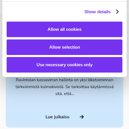
Show details
Allow all cookies
Lue myös nämä
Allow selection
Ravintolan kassavirran hallinta –
Use necessary cookies only
näin varmistat kannattavuuden
Ravintolan kassavirran hallinta on yksi liiketoiminnan
tärkeimmistä kulmakivistä. Se tarkoittaa käytännössä
sitä, että...
Lue julkaisu