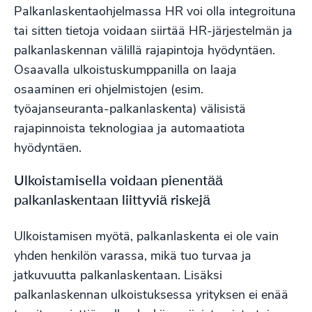
Palkanlaskentaohjelmassa HR voi olla integroituna
tai sitten tietoja voidaan siirtää HR-järjestelmän ja
palkanlaskennan välillä rajapintoja hyödyntäen.
Osaavalla ulkoistuskumppanilla on laaja
osaaminen eri ohjelmistojen (esim.
työajanseuranta-palkanlaskenta) välisistä
rajapinnoista teknologiaa ja automaatiota
hyödyntäen.
Ulkoistamisella voidaan pienentää
palkanlaskentaan liittyviä riskejä
Ulkoistamisen myötä, palkanlaskenta ei ole vain
yhden henkilön varassa, mikä tuo turvaa ja
jatkuvuutta palkanlaskentaan. Lisäksi
palkanlaskennan ulkoistuksessa yrityksen ei enää