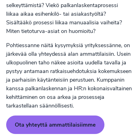
selkeyttämistä? Viekö palkanlaskentaprosessi
liikaa aikaa esihenkilö- tai asiakastyöltä?
Sisältääkö prosessi liikaa manuaalisia vaiheita?
Miten tietoturva-asiat on huomioitu?
Pohtiessanne näitä kysymyksiä yrityksessänne, on
järkevää olla yhteydessä alan ammattilaisiin. Usein
ulkopuolinen taho näkee asioita uudella tavalla ja
pystyy antamaan ratkaisuehdotuksia kokemukseen
ja parhaisiin käytänteisiin perustuen. Kumppanin
kanssa palkanlaskennan ja HR:n kokonaisvaltainen
kehittäminen on osa arkea ja prosesseja
tarkastellaan säännöllisesti.
Ota yhteyttä ammattilaisiimme