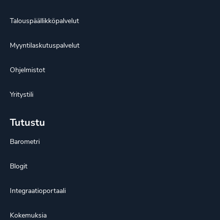
Talouspäällikköpalvelut
Myyntilaskutuspalvelut
Ohjelmistot
Yritystili
Tutustu
Barometri
Blogit
Integraatioportaali
Kokemuksia