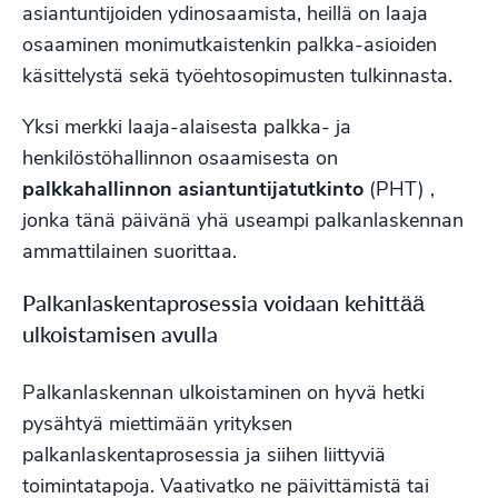
asiantuntijoiden ydinosaamista, heillä on laaja
osaaminen monimutkaistenkin palkka-asioiden
käsittelystä sekä työehtosopimusten tulkinnasta.
Yksi merkki laaja-alaisesta palkka- ja
henkilöstöhallinnon osaamisesta on
palkkahallinnon asiantuntijatutkinto
(PHT) ,
jonka tänä päivänä yhä useampi palkanlaskennan
ammattilainen suorittaa.
Palkanlaskentaprosessia voidaan kehittää
ulkoistamisen avulla
Palkanlaskennan ulkoistaminen on hyvä hetki
pysähtyä miettimään yrityksen
palkanlaskentaprosessia ja siihen liittyviä
toimintatapoja. Vaativatko ne päivittämistä tai