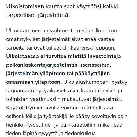
Ulkoistamisen kautta saat käyttöösi kaikki
tarpeelliset järjestelmät
Ulkoistaminen on vaihtoehto myös silloin, kun
omat nykyiset järjestelmät eivät enää vastaa
tarpeita tai ovat tulleet elinkaarensa loppuun.
Ulkoistaessa ei tarvitse miettiä investointeja
palkanlaskentajärjestelmän lisensseihin,
järjestelmän ylläpitoon tai pääkäyttäjien
osaamisen ylläpitoon.
Ulkoistuskumppani pystyy
tarjoamaan nykyaikaiset, asiakkaan tarpeisiin ja
toimialan vaatimuksiin mukautuvat järjestelmät.
Käyttöliittymien avulla voidaan mahdollistaa
esihenkilöille ja työntekijöille pääsy soveltuvin osin
henkilö-, työsuhde- ja palkkatietoihin, mikä lisää
tiedon läpinäkyvyyttä ja tiedonkulkua.