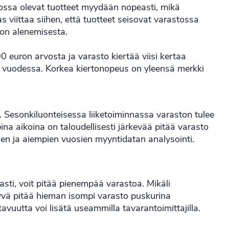
stossa olevat tuotteet myydään nopeasti, mikä
 viittaa siihen, että tuotteet seisovat varastossa
von alenemisesta.
0 euron arvosta ja varasto kiertää viisi kertaa
 vuodessa. Korkea kiertonopeus on yleensä merkki
 Sesonkiluonteisessa liiketoiminnassa varaston tulee
na aikoina on taloudellisesti järkevää pitää varasto
en ja aiempien vuosien myyntidatan analysointi.
easti, voit pitää pienempää varastoa. Mikäli
hyvä pitää hieman isompi varasto puskurina
avuutta voi lisätä useammilla tavarantoimittajilla.