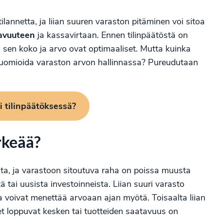
ilannetta, ja liian suuren varaston pitäminen voi sitoa
tavuuteen
ja kassavirtaan. Ennen tilinpäätöstä on
ttä sen koko ja arvo ovat optimaaliset. Mutta kuinka
si huomioida varaston arvon hallinnassa? Pureudutaan
i tilinpäätöksessä?
rkeää?
ta
, ja varastoon sitoutuva raha on poissa muusta
ä tai uusista investoinneista. Liian suuri varasto
tka voivat menettää arvoaan ajan myötä. Toisaalta liian
eet loppuvat kesken tai tuotteiden saatavuus on