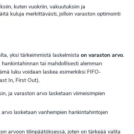
iin, kuten vuokriin, vakuutuksiin ja
äitä kuluja merkittävästi, jolloin varaston optimointi
lta, yksi tärkeimmistä laskelmista
on varaston arvo
.
en hankintahinnan tai mahdollisesti alemman
ämä luku voidaan laskea esimerkiksi FIFO-
ast In, First Out).
n, ja varaston arvo lasketaan viimeisimpien
 arvo lasketaan vanhempien hankintahintojen
on arvoon tilinpäätöksessä, joten on tärkeää valita