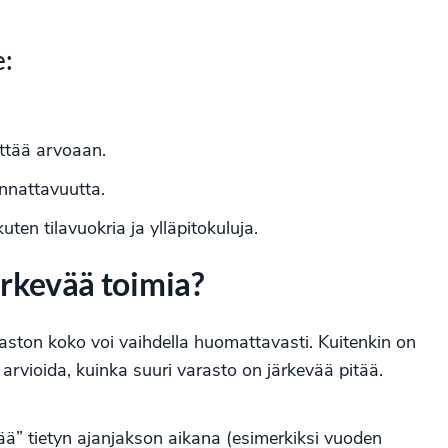
e:
ttää arvoaan.
nnattavuutta.
en tilavuokria ja ylläpitokuluja.
järkevää toimia?
araston koko voi vaihdella huomattavasti. Kuitenkin on
t arvioida, kuinka suuri varasto on järkevää pitää.
ää” tietyn ajanjakson aikana (esimerkiksi vuoden