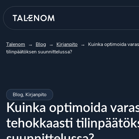
Talenom
→
Blog
→
Kirjanpito
→
Kuinka optimoida varas
tilinpäätöksen suunnittelussa?
Blog
,
Kirjanpito
Kuinka optimoida vara
tehokkaasti tilinpäätö