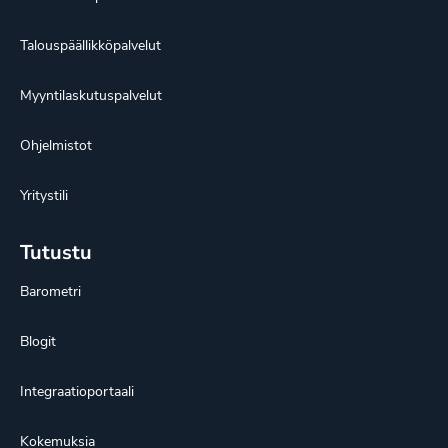
Talouspäällikköpalvelut
Myyntilaskutuspalvelut
Ohjelmistot
Yritystili
Tutustu
Barometri
Blogit
Integraatioportaali
Kokemuksia