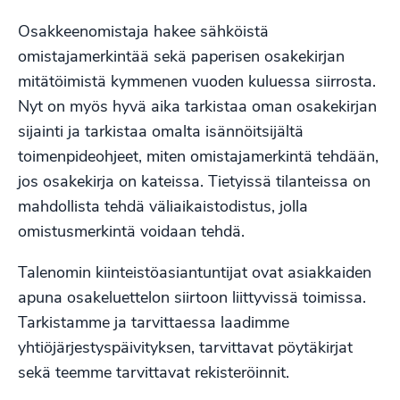
Osakkeenomistaja hakee sähköistä
omistajamerkintää sekä paperisen osakekirjan
mitätöimistä kymmenen vuoden kuluessa siirrosta.
Nyt on myös hyvä aika tarkistaa oman osakekirjan
sijainti ja tarkistaa omalta isännöitsijältä
toimenpideohjeet, miten omistajamerkintä tehdään,
jos osakekirja on kateissa. Tietyissä tilanteissa on
mahdollista tehdä väliaikaistodistus, jolla
omistusmerkintä voidaan tehdä.
Talenomin kiinteistöasiantuntijat ovat asiakkaiden
apuna osakeluettelon siirtoon liittyvissä toimissa.
Tarkistamme ja tarvittaessa laadimme
yhtiöjärjestyspäivityksen, tarvittavat pöytäkirjat
sekä teemme tarvittavat rekisteröinnit.