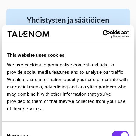
Yhdistysten ja säätiöiden
budjetointi – kohti
ennakoivampaa talouden
johtamista
Rahoituksen epävarmuus ja kasvavat investointitarpeet
This website uses cookies
haastavat yhdistysten ja säätiöiden perinteisiä
We use cookies to personalise content and ads, to
budjetointikäytäntöjä. Tässä artikkelissa...
provide social media features and to analyse our traffic.
Lue julkaisu
We also share information about your use of our site with
our social media, advertising and analytics partners who
may combine it with other information that you’ve
provided to them or that they’ve collected from your use
Talenom pk-yritysbarometri
of their services.
7/26
Talenomin barometri tarjoaa tietoa kotimaisen pk-
Consent
yrityskentän ja toimialojen suhdannevaihteluista
Necessary