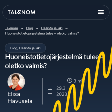
Talenom
→
Blog
→
Hallinto ja laki
→
Huoneistotietojärjestelmä tulee – oletko valmis?
Blog
,
Hallinto ja laki
Huoneistotietojärjestelmä tulee –
oletko valmis?
3 min
29.3.
Elisa
2023
Havusela