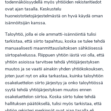
todennäköisyydellä myös yhtiöiden rekisteritiedot
ovat ajan tasalla. Keskustelu
huoneistotietojärjestelmästä on hyvä käydä oman
isännöitsijän kanssa.
Taloyhtiö, jolla ei ole ammatti-isännöintiä tulisi
tarkistaa, että siirto tapahtuu, koska se tulee tehdä
manuaalisesti maanmittauslaitoksen sähköisessä
siirtopalvelussa. Riippuen yhtiön iästä voi olla, että
yhtiön asioissa tarvitsee tehdä yhtiöjärjestyksen
muutos ja se vaatii ainakin yhden yhtiökokouksen,
joten juuri nyt on aika tarkastaa, kuinka taloyhtiön
osakeluettelon siirto järjestyy ja onko taloyhtiössä
syytä tehdä yhtiöjärjestyksen muutos ennen
osakeluettelon siirtoa. Koska siirto tulee tehdä
hallituksen päätöksellä, tulisi myös tarkistaa, että
yhtiön rekisteri merkinnät ovat ajan tasalla eli