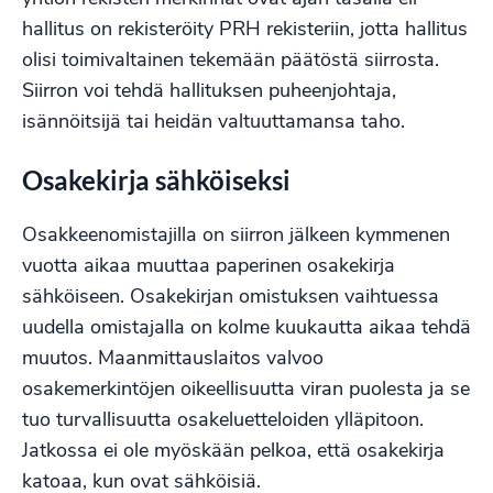
hallitus on rekisteröity PRH rekisteriin, jotta hallitus
olisi toimivaltainen tekemään päätöstä siirrosta.
Siirron voi tehdä hallituksen puheenjohtaja,
isännöitsijä tai heidän valtuuttamansa taho.
Osakekirja sähköiseksi
Osakkeenomistajilla on siirron jälkeen kymmenen
vuotta aikaa muuttaa paperinen osakekirja
sähköiseen. Osakekirjan omistuksen vaihtuessa
uudella omistajalla on kolme kuukautta aikaa tehdä
muutos. Maanmittauslaitos valvoo
osakemerkintöjen oikeellisuutta viran puolesta ja se
tuo turvallisuutta osakeluetteloiden ylläpitoon.
Jatkossa ei ole myöskään pelkoa, että osakekirja
katoaa, kun ovat sähköisiä.