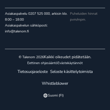
Asiakaspalvelu
0207 525 000
, arkisin klo.
Puheluiden hinnat
8:00 – 18:00
pvm/mpm.
Asiakaspalvelun sähköposti:
info@talenom.fi
Kaikki oikeudet pidätetään.
© Talenom 2026
Eettinen ohjesääntö
Evästekäytännöt
Tietosuojaseloste
Seloste käsittelytoimista
Whistleblower
Suomi (FI)