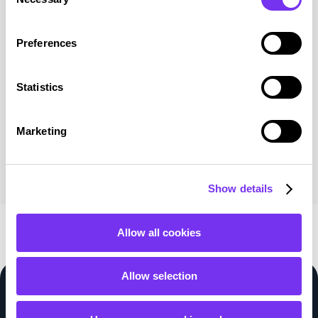
Selection
yritysten ja tiedotusvälineiden käyttöön....
Preferences
Lue julkaisu
Statistics
Siirry blogiin
Marketing
Show details
Allow all cookies
Allow selection
Voimmeko auttaa?