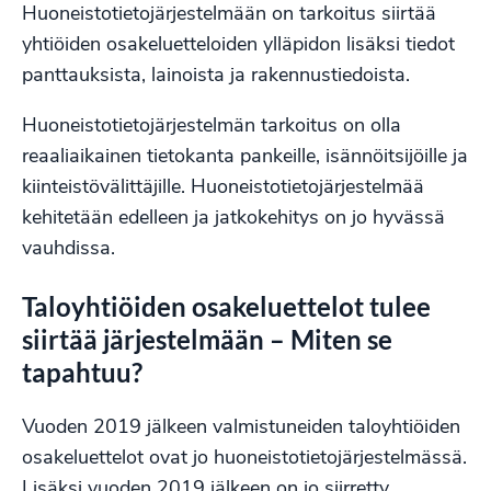
Huoneistotietojärjestelmään on tarkoitus siirtää
yhtiöiden osakeluetteloiden ylläpidon lisäksi tiedot
panttauksista, lainoista ja rakennustiedoista.
Huoneistotietojärjestelmän tarkoitus on olla
reaaliaikainen tietokanta pankeille, isännöitsijöille ja
kiinteistövälittäjille. Huoneistotietojärjestelmää
kehitetään edelleen ja jatkokehitys on jo hyvässä
vauhdissa.
Taloyhtiöiden osakeluettelot tulee
siirtää järjestelmään – Miten se
tapahtuu?
Vuoden 2019 jälkeen valmistuneiden taloyhtiöiden
osakeluettelot ovat jo huoneistotietojärjestelmässä.
Lisäksi vuoden 2019 jälkeen on jo siirretty