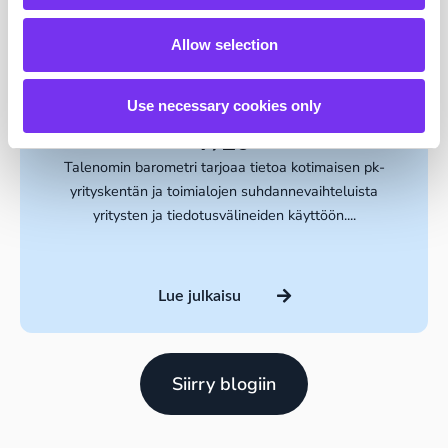
Lue julkaisu
Allow selection
Use necessary cookies only
Talenom pk-yritysbarometri
7/26
Talenomin barometri tarjoaa tietoa kotimaisen pk-
yrityskentän ja toimialojen suhdannevaihteluista
yritysten ja tiedotusvälineiden käyttöön....
Lue julkaisu
Siirry blogiin