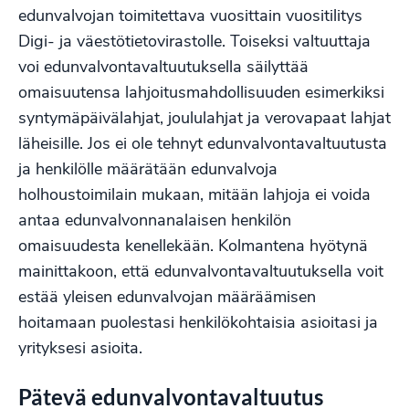
edunvalvojan toimitettava vuosittain vuositilitys
Digi- ja väestötietovirastolle. Toiseksi valtuuttaja
voi edunvalvontavaltuutuksella säilyttää
omaisuutensa lahjoitusmahdollisuuden esimerkiksi
syntymäpäivälahjat, joululahjat ja verovapaat lahjat
läheisille. Jos ei ole tehnyt edunvalvontavaltuutusta
ja henkilölle määrätään edunvalvoja
holhoustoimilain mukaan, mitään lahjoja ei voida
antaa edunvalvonnanalaisen henkilön
omaisuudesta kenellekään. Kolmantena hyötynä
mainittakoon, että edunvalvontavaltuutuksella voit
estää yleisen edunvalvojan määräämisen
hoitamaan puolestasi henkilökohtaisia asioitasi ja
yrityksesi asioita.
Pätevä edunvalvontavaltuutus