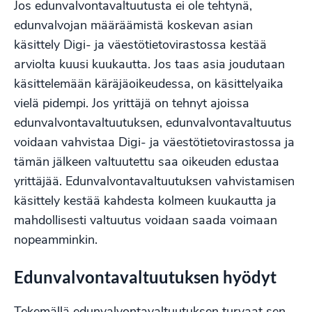
Jos edunvalvontavaltuutusta ei ole tehtynä,
edunvalvojan määräämistä koskevan asian
käsittely Digi- ja väestötietovirastossa kestää
arviolta kuusi kuukautta. Jos taas asia joudutaan
käsittelemään käräjäoikeudessa, on käsittelyaika
vielä pidempi. Jos yrittäjä on tehnyt ajoissa
edunvalvontavaltuutuksen, edunvalvontavaltuutus
voidaan vahvistaa Digi- ja väestötietovirastossa ja
tämän jälkeen valtuutettu saa oikeuden edustaa
yrittäjää. Edunvalvontavaltuutuksen vahvistamisen
käsittely kestää kahdesta kolmeen kuukautta ja
mahdollisesti valtuutus voidaan saada voimaan
nopeamminkin.
Edunvalvontavaltuutuksen hyödyt
Tekemällä edunvalvontavaltuutuksen turvaat sen,