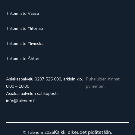
Tilitoimisto Vaasa
Tilitoimisto Ylitornio
Tilitoimisto Ylivieska
Tilitoimisto Ähtäri
Asiakaspalvelu
0207 525 000
, arkisin klo.
Puheluiden hinnat
8:00 – 18:00
pvm/mpm.
Asiakaspalvelun sähköposti:
info@talenom.fi
Kaikki oikeudet pidätetään.
© Talenom 2026