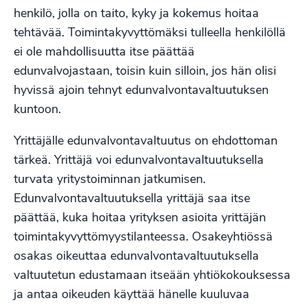
henkilö, jolla on taito, kyky ja kokemus hoitaa
tehtävää. Toimintakyvyttömäksi tulleella henkilöllä
ei ole mahdollisuutta itse päättää
edunvalvojastaan, toisin kuin silloin, jos hän olisi
hyvissä ajoin tehnyt edunvalvontavaltuutuksen
kuntoon.
Yrittäjälle edunvalvontavaltuutus on ehdottoman
tärkeä. Yrittäjä voi edunvalvontavaltuutuksella
turvata yritystoiminnan jatkumisen.
Edunvalvontavaltuutuksella yrittäjä saa itse
päättää, kuka hoitaa yrityksen asioita yrittäjän
toimintakyvyttömyystilanteessa. Osakeyhtiössä
osakas oikeuttaa edunvalvontavaltuutuksella
valtuutetun edustamaan itseään yhtiökokouksessa
ja antaa oikeuden käyttää hänelle kuuluvaa