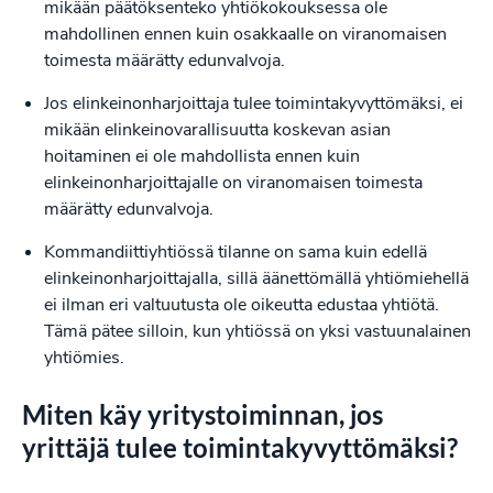
mikään päätöksenteko yhtiökokouksessa ole
mahdollinen ennen kuin osakkaalle on viranomaisen
toimesta määrätty edunvalvoja.
Jos elinkeinonharjoittaja tulee toimintakyvyttömäksi, ei
mikään elinkeinovarallisuutta koskevan asian
hoitaminen ei ole mahdollista ennen kuin
elinkeinonharjoittajalle on viranomaisen toimesta
määrätty edunvalvoja.
Kommandiittiyhtiössä tilanne on sama kuin edellä
elinkeinonharjoittajalla, sillä äänettömällä yhtiömiehellä
ei ilman eri valtuutusta ole oikeutta edustaa yhtiötä.
Tämä pätee silloin, kun yhtiössä on yksi vastuunalainen
yhtiömies.
Miten käy yritystoiminnan, jos
yrittäjä tulee toimintakyvyttömäksi?