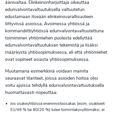
äänivaltaa. Elinkeinonharjoittaja oikeuttaa
edunvalvontavaltuutuksella valtuutetun
edustamaan itseään elinkeinovarallisuuteen
liittyvissä asioissa. Avoimessa yhtiössä ja
kommandiittiyhtiössä edunvalvontavaltuutettuna
toimiminen yhtiömiehen puolesta edellyttää
edunvalvontavaltuutuksen tekemistä ja lisäksi
määräystä yhtiösopimuksessa, eli että yhtiömiehet
ovat sopineet asiasta yhtiösopimuksessa.
Muutamana esimerkkinä voidaan mainita
seuraavat tilanteet, joissa asioiden hoitoa olisi
voitu ajoissa tehdyllä edunvalvontavaltuutuksella
huomattavasti nopeuttaa:
Jos osakeyhtiössä enemmistöosakas (esim. osakkeet
51/49 % tai 80/20 %) tulee toimintakyvyttömäksi, ei