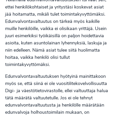
ettei henkilökohtaiset ja yritystäsi koskevat asiat
jää hoitamatta, mikäli tulet toimintakyvyttömäksi.
Edunvalvontavaltuutus on tärkeä myös kaikille
muille henkilöille, vaikka ei olisikaan yrittäjä. Usein
juuri esimerkiksi työikäisillä on paljon hoidettavia
asioita, kuten asuntolainan lyhennyksiä, laskuja ja
niin edelleen. Nämä asiat tulee siitä huolimatta
hoitaa, vaikka henkilö olisi tullut
toimintakyvyttömäksi.
Edunvalvontavaltuutuksen hyötyinä mainittakoon
myös se, että siinä ei ole vuositilitekovelvollisuutta
Digi- ja väestötietovirastolle, ellei valtuuttaja halua
tätä määrätä valtuutetulle. Jos ei ole tehnyt
edunvalvontavaltuutusta ja henkilölle määrätään
edunvalvoja holhoustoimilain mukaan, on