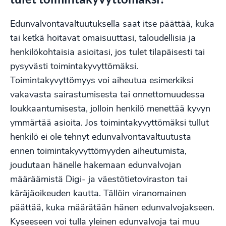
Edunvalvontavaltuutuksella saat itse päättää, kuka
tai ketkä hoitavat omaisuuttasi, taloudellisia ja
henkilökohtaisia asioitasi, jos tulet tilapäisesti tai
pysyvästi toimintakyvyttömäksi.
Toimintakyvyttömyys voi aiheutua esimerkiksi
vakavasta sairastumisesta tai onnettomuudessa
loukkaantumisesta, jolloin henkilö menettää kyvyn
ymmärtää asioita. Jos toimintakyvyttömäksi tullut
henkilö ei ole tehnyt edunvalvontavaltuutusta
ennen toimintakyvyttömyyden aiheutumista,
joudutaan hänelle hakemaan edunvalvojan
määräämistä Digi- ja väestötietoviraston tai
käräjäoikeuden kautta. Tällöin viranomainen
päättää, kuka määrätään hänen edunvalvojakseen.
Kyseeseen voi tulla yleinen edunvalvoja tai muu