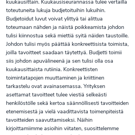
kuukausittain. Kuukausiseurannassa tulee vertailla
toteutuneita lukuja budjetoituihin lukuihin.
Budjetoidut luvut voivat ylittyä tai alittua
toteumaan nähden ja näistä poikkeamista johdon
tulisi kiinnostua sekä miettiä syitä näiden taustoille.
Johdon tulisi myös päättää konkreettisista toimista,
joilla tavoitteet saadaan täytettyä. Budjetti toimii
siis johdon apuvälineenä ja sen tulisi olla osa
kuukausittaista rutiinia. Konkreettisten
toimintatapojen muuttaminen ja kriittinen
tarkastelu ovat avainasemassa. Yrityksen
asettamat tavoitteet tulee viestiä selkeästi
henkilöstölle sekä kertoa säännöllisesti tavoitteiden
etenemisestä ja vielä vaadittavista toimenpiteistä
tavoitteiden saavuttamiseksi. Näihin
kirjoittamiimme asioihin viitaten, suosittelemme