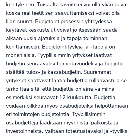
kehitykseen. Toisaalta tavoite ei voi olla yliampuva,
koska realiteetit sen saavuttamiseksi voivat olla
liian suuret. Budjetointiprosessin yhteydessä
käytävät keskustelut voivat jo itsessään saada
aikaan uusia ajatuksia ja tapoja toiminnan
kehittämiseen. Budjetointityylejä ja -tapoja on
monenlaisia. Tyypillisimmin yritykset laativat
budjetin seuraavaksi toimintavuodeksi ja budjetti
sisältää tulos- ja kassabudjetin. Suuremmat
yritykset saattavat laatia budjettia rullaavasti ja se
tarkoittaa sitä, että budjettia on aina valmiina
esimerkiksi seuraavat 12 kuukautta. Budjettia
voidaan pilkkoa myös osabudjeteiksi helpottamaan
eri toimintojen budjetointia. Tyypillisimmin
osabudjetteja laaditaan myynnistä, palkoista ja
investoinneista. Valitaan toteutustavaksi ja -tyyliksi