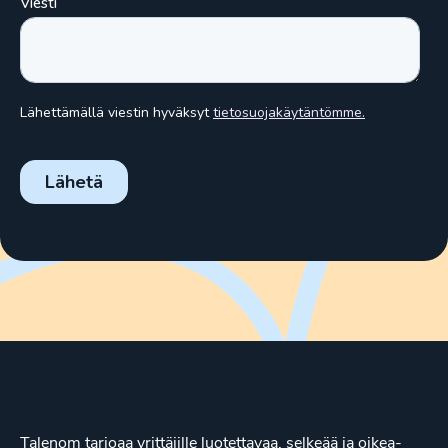
Talenom tarjoaa yrittäjille luotettavaa, selkeää ja oikea-