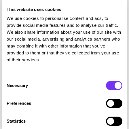
This website uses cookies
Talenom pk-yritysbarometri
We use cookies to personalise content and ads, to
7/26
provide social media features and to analyse our traffic.
Talenomin barometri tarjoaa tietoa kotimaisen pk-
We also share information about your use of our site with
yrityskentän ja toimialojen suhdannevaihteluista
our social media, advertising and analytics partners who
yritysten ja tiedotusvälineiden käyttöön....
may combine it with other information that you’ve
provided to them or that they’ve collected from your use
of their services.
Lue julkaisu
Consent
Necessary
Selection
Siirry blogiin
Preferences
Statistics