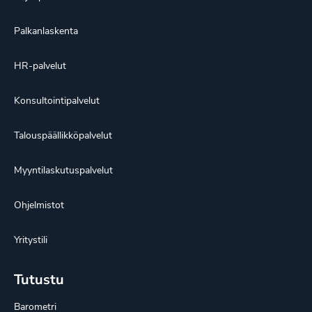
Palkanlaskenta
HR-palvelut
Konsultointipalvelut
Talouspäällikköpalvelut
Myyntilaskutuspalvelut
Ohjelmistot
Yritystili
Tutustu
Barometri