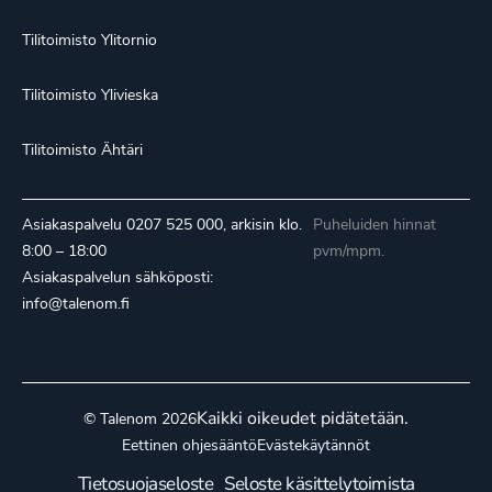
Tilitoimisto Ylitornio
Tilitoimisto Ylivieska
Tilitoimisto Ähtäri
Asiakaspalvelu
0207 525 000
, arkisin klo.
Puheluiden hinnat
8:00 – 18:00
pvm/mpm.
Asiakaspalvelun sähköposti:
info@talenom.fi
Kaikki oikeudet pidätetään.
© Talenom 2026
Eettinen ohjesääntö
Evästekäytännöt
Tietosuojaseloste
Seloste käsittelytoimista