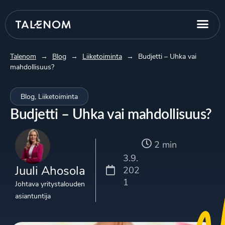
Talenom
→
Blog
→
Liiketoiminta
→
Budjetti – Uhka vai
mahdollisuus?
Blog
,
Liiketoiminta
Budjetti – Uhka vai mahdollisuus?
2 min
3.9.
Juuli Ahosola
202
1
Johtava yritystalouden
asiantuntija