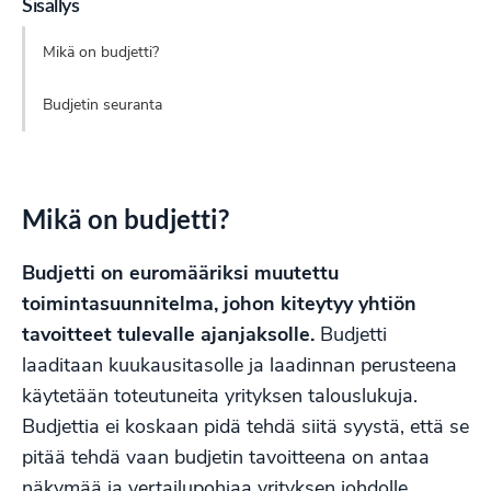
Sisällys
Mikä on budjetti?
Budjetin seuranta
Mikä on budjetti?
Budjetti on euromääriksi muutettu
toimintasuunnitelma, johon kiteytyy yhtiön
tavoitteet tulevalle ajanjaksolle.
Budjetti
laaditaan kuukausitasolle ja laadinnan perusteena
käytetään toteutuneita yrityksen talouslukuja.
Budjettia ei koskaan pidä tehdä siitä syystä, että se
pitää tehdä vaan budjetin tavoitteena on antaa
näkymää ja vertailupohjaa yrityksen johdolle