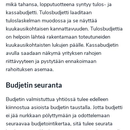
mikä tahansa, lopputuotteena syntyy tulos- ja
kassabudjetti. Tulosbudjetti laaditaan
tuloslaskelman muodossa ja se näyttää
kuukausikohtaisen kannattavuuden. Tulosbudjettia
on helpoin lähteä rakentamaan toteutuneiden
kuukausikohtaisten lukujen päälle. Kassabudjetin
avulla saadaan näkymä yrityksen rahojen
riittävyyteen ja pystytään ennakoimaan
rahoituksen asemaa.
Budjetin seuranta
Budjetin valmistuttua yhtiössä tulee edelleen
kiinnostua asioista budjetin taustalla. Jotta budjetti
ei jää nurkkaan pölyttymään ja odottelemaan
seuraavaa budjetointikertaa, sitä tulee seurata