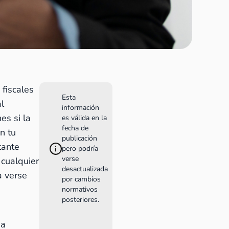
fiscales
Esta
al
información
es si la
es válida en la
fecha de
n tu
publicación
tante
pero podría
verse
 cualquier
desactualizada
a verse
por cambios
normativos
posteriores.
a 