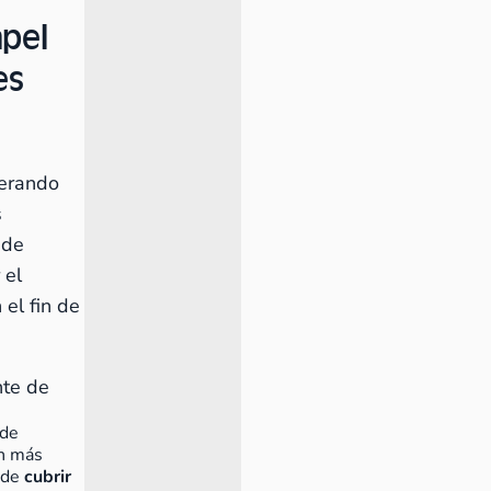
apel
es
perando
s
 de
 el
 el fin de
nte de
 de
ón más
 de
cubrir