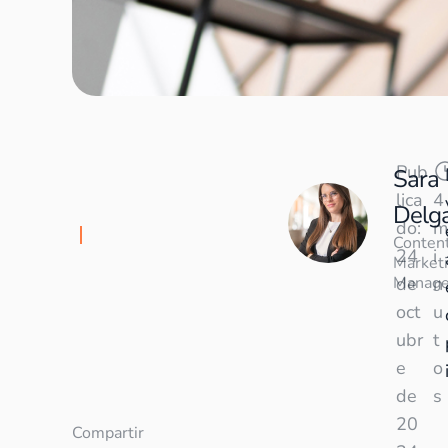
Pub
Sara
lica
4
Delg
do:
m
Conten
24
i
Market
Manage
de
n
oct
u
ubr
t
e
o
de
s
20
Compartir