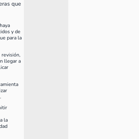
ieras que
 haya
cidos y de
que para la
 revisión,
n llegar a
icar
ramienta
izar
.
itir
a la
idad