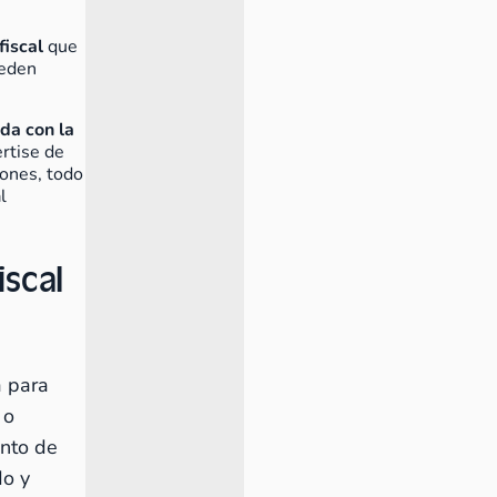
fiscal
que
ueden
ada con la
ertise de
iones, todo
l
iscal
a para
 o
ento de
do y