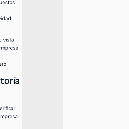
puestos
s
vidad
 vista
 empresa,
ero.
toría
erificar
 empresa