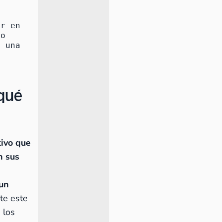
r en 
o 
 una 
rqué
tivo que
n sus
 un
te este
 los