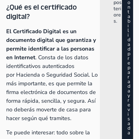
pos
o
¿Qué es el certificado
n
teri
t
digital?
ore
a
s.
b
i
l
El Certificado Digital es un
i
documento digital que garantiza y
d
a
permite identificar a las personas
d
p
en Internet
. Consta de los datos
r
e
identificativos autenticados
p
a
por Hacienda o Seguridad Social. Lo
r
a
más importante, es que permite la
d
a
firma electrónica de documentos de
y
r
forma rápida, sencilla, y segura. Así
e
no deberás moverte de casa para
v
i
hacer según qué tramites.
s
a
d
Te puede interesar:
todo sobre la
a