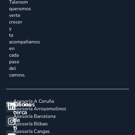
Talenom
queremos
verte
crecer
y
te
acompañamos
en
cada
paso
del
camino.
Asesoría A Coruña
Síguenos
Oficinas
E
Asesoría Arroyomolinos
cerca
n
Asesoría Barcelona
de
c
Asesoría Bilbao
u
ti
Asesoría Cangas
e