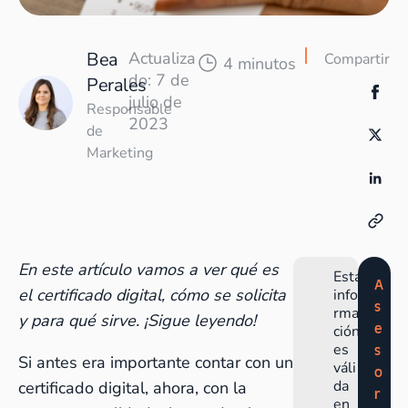
Bea
Actualiza
Compartir
4 minutos
do: 7 de
Perales
julio de
Responsable
2023
de
Marketing
En este artículo vamos a ver qué es
Esta
A
el certificado digital, cómo se solicita
info
s
rma
y para qué sirve. ¡Sigue leyendo!
e
ción
es
s
Si antes era importante contar con un
váli
o
da
certificado digital, ahora, con la
r
en