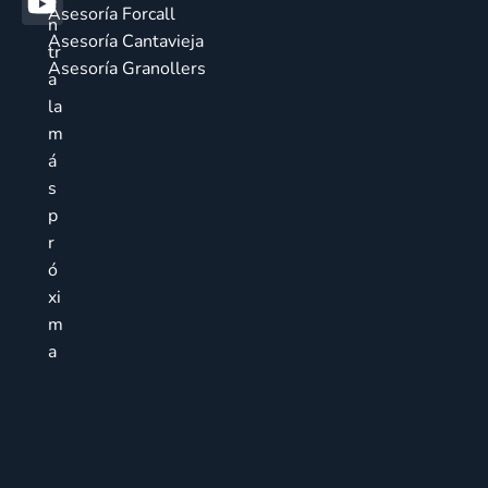
Asesoría Forcall
n
Asesoría Cantavieja
tr
Asesoría Granollers
a
la
m
á
s
p
r
ó
xi
m
a