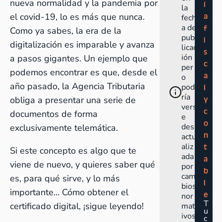
nueva normalidad y la pandemia por
í
la
el
covid-19
, lo es más que nunca.
a
fech
a de
f
Como ya sabes, la era de la
pub
i
digitalización es imparable y avanza
licac
s
ión
a pasos gigantes. Un ejemplo que
c
per
podemos encontrar es que, desde el
a
o
año pasado, la Agencia Tributaria
pod
l
ría
obliga a presentar una serie de
y
vers
c
documentos de forma
e
o
des
exclusivamente telemática.
n
actu
aliz
t
Si este concepto es algo que te
ada
a
viene de nuevo, y quieres saber qué
por
b
cam
es, para qué sirve, y lo más
l
bios
importante… Cómo obtener el
e
nor
T
certificado digital, ¡sigue leyendo!
mat
u
ivos
c