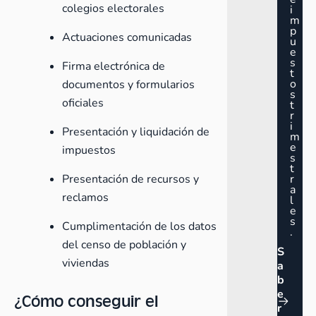
colegios electorales
i
m
p
Actuaciones comunicadas
u
e
s
Firma electrónica de
t
o
documentos y formularios
s
oficiales
t
r
i
Presentación y liquidación de
m
e
impuestos
s
t
Presentación de recursos y
r
a
reclamos
l
e
s
Cumplimentación de los datos
.
del censo de población y
S
viviendas
a
b
e
¿Cómo conseguir el
r