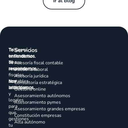
Ir al blog
Servicios
Talenom
Te
te
entendemos.
Portfolio
ofrece
Te
Asesoría fiscal contable
servicios
respondemos.
Asesoría laboral
fiscales,
Asesoría jurídica
contables,
Nos
Consultoría estratégica
laborales
anticipamos.
Gestoría online
y
Asesoramiento autónomos
legales
Asesoramiento pymes
para
Asesoramiento grandes empresas
que
Constitución empresas
gestiones
Alta autónomo
tu