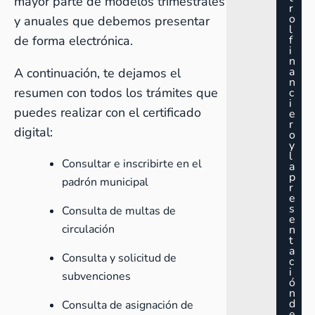
mayor parte de modelos trimestrales
r
o
y anuales que debemos presentar
l
de forma electrónica.
f
i
n
a
A continuación, te dejamos el
n
resumen con todos los trámites que
c
i
puedes realizar con el certificado
e
r
digital:
o
y
l
Consultar e inscribirte en el
a
p
padrón municipal
r
e
s
Consulta de multas de
e
circulación
n
t
a
Consulta y solicitud de
c
i
subvenciones
ó
n
d
Consulta de asignación de
e