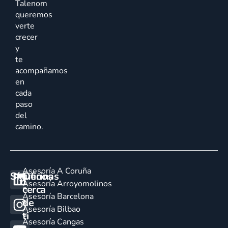
Talenom
queremos
verte
crecer
y
te
acompañamos
en
cada
paso
del
camino.
Asesoría A Coruña
Síguenos
Oficinas
E
Asesoría Arroyomolinos
cerca
n
Asesoría Barcelona
de
c
Asesoría Bilbao
u
ti
Asesoría Cangas
e