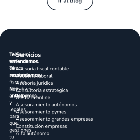
Ir al blog
Servicios
Talenom
Te
te
entendemos.
Portfolio
ofrece
Te
Asesoría fiscal contable
servicios
respondemos.
Asesoría laboral
fiscales,
Asesoría jurídica
contables,
Nos
Consultoría estratégica
laborales
anticipamos.
Gestoría online
y
Asesoramiento autónomos
legales
Asesoramiento pymes
para
Asesoramiento grandes empresas
que
Constitución empresas
gestiones
Alta autónomo
tu