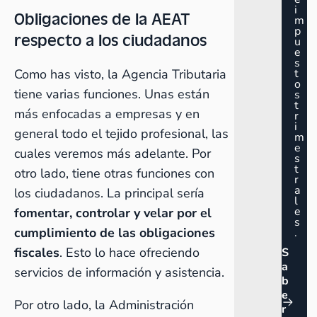
i
Obligaciones de la AEAT
m
p
respecto a los ciudadanos
u
e
s
t
Como has visto, la Agencia Tributaria
o
tiene varias funciones. Unas están
s
t
más enfocadas a empresas y en
r
i
general todo el tejido profesional, las
m
e
cuales veremos más adelante. Por
s
t
otro lado, tiene otras funciones con
r
a
los ciudadanos. La principal sería
l
e
fomentar, controlar y velar por el
s
cumplimiento de las obligaciones
.
fiscales
. Esto lo hace ofreciendo
S
a
servicios de información y asistencia.
b
e
Por otro lado, la Administración
r