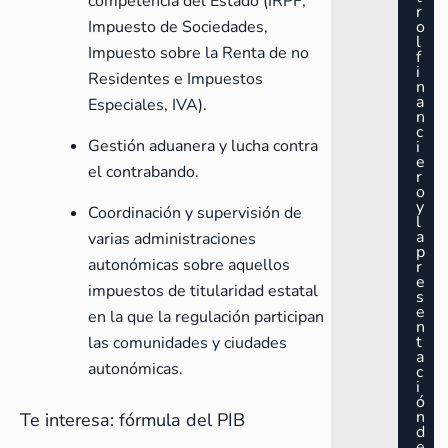
competencia del Estado (
IRPF
,
r
o
Impuesto de Sociedades,
l
Impuesto sobre la Renta de no
f
i
Residentes e Impuestos
n
a
Especiales, IVA).
n
c
Gestión aduanera y lucha contra
i
e
el contrabando.
r
o
y
Coordinación y supervisión de
l
a
varias administraciones
p
autonómicas sobre aquellos
r
e
impuestos de titularidad estatal
s
e
en la que la regulación participan
n
t
las comunidades y ciudades
a
autonómicas.
c
i
ó
n
Te interesa:
fórmula del PIB
d
e