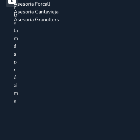
Asesoría Forcall
n
Asesoría Cantavieja
tr
Asesoría Granollers
a
la
m
á
s
p
r
ó
xi
m
a