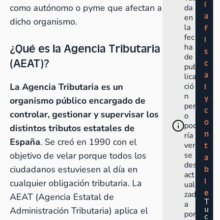
í
como autónomo o pyme que afectan a
da
a
en
dicho organismo.
la
f
fec
i
¿Qué es la Agencia Tributaria
ha
s
de
(AEAT)?
c
pub
a
lica
La Agencia Tributaria es un
ció
l
n
y
organismo público encargado de
per
c
controlar, gestionar y supervisar los
o
o
pod
distintos tributos estatales de
n
ría
España
. Se creó en 1990 con el
ver
t
objetivo de velar porque todos los
se
a
des
ciudadanos estuviesen al día en
b
act
l
cualquier obligación tributaria. La
uali
e
zad
AEAT (Agencia Estatal de
T
a
u
Administración Tributaria) aplica el
por
c