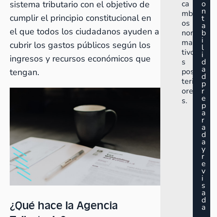
sistema tributario con el objetivo de
ca
o
n
mbi
cumplir el principio constitucional en
t
os
a
el que todos los ciudadanos ayuden a
nor
b
i
ma
cubrir los gastos públicos según los
l
tivo
i
ingresos y recursos económicos que
s
d
a
tengan.
pos
d
teri
p
ore
r
e
s.
p
a
r
a
d
a
y
r
e
v
i
s
a
d
¿Qué hace la Agencia
a