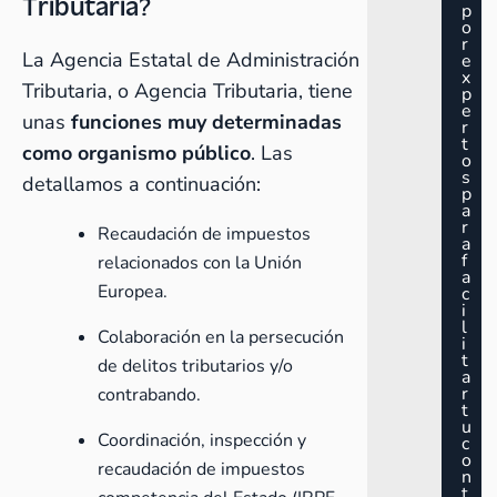
Tributaria?
p
o
r
La Agencia Estatal de Administración
e
x
Tributaria, o Agencia Tributaria, tiene
p
e
unas
funciones muy determinadas
r
t
como organismo público
. Las
o
s
detallamos a continuación:
p
a
r
Recaudación de impuestos
a
f
relacionados con la Unión
a
Europea.
c
i
l
Colaboración en la persecución
i
t
de delitos tributarios y/o
a
r
contrabando.
t
u
Coordinación, inspección y
c
o
recaudación de impuestos
n
t