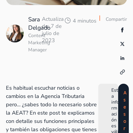
Sara
Actualiza
Compartir
4 minutos
do: 7 de
Delgado
julio de
Content
2023
Marketing
Manager
Es habitual escuchar noticias o
Est
A
cambios en la Agencia Tributaria
a
s
info
pero… ¿sabes todo lo necesario sobre
e
rm
la AEAT? En este post te explicamos
aci
s
ón
con detalle sus funciones principales
o
es
r
y también las obligaciones que tienes
váli