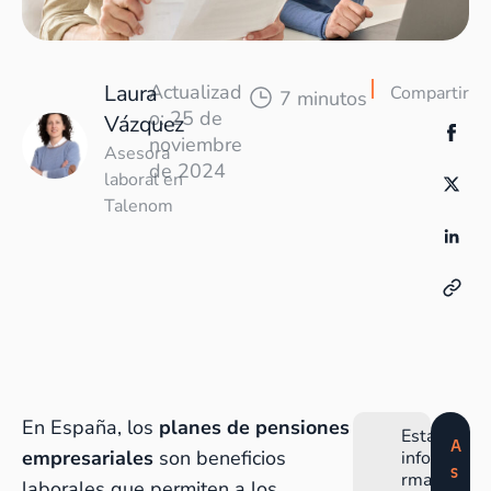
Laura
Actualizad
Compartir
7 minutos
o: 25 de
Vázquez
noviembre
Asesora
de 2024
laboral en
Talenom
En España, los
planes de pensiones
Esta
A
empresariales
son beneficios
info
s
rma
laborales que permiten a los