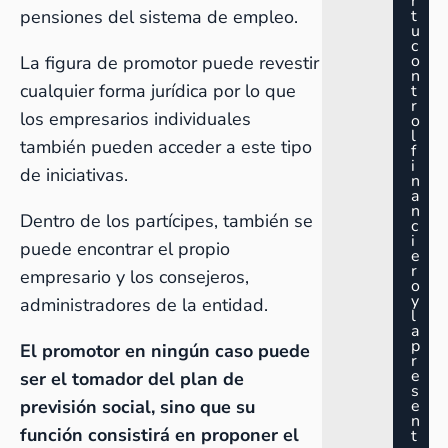
r
pensiones del sistema de empleo.
t
u
c
o
La figura de promotor puede revestir
n
cualquier forma jurídica por lo que
t
r
los empresarios individuales
o
l
también pueden acceder a este tipo
f
i
de iniciativas.
n
a
n
Dentro de los partícipes, también se
c
i
puede encontrar el propio
e
r
empresario y los consejeros,
o
y
administradores de la entidad.
l
a
p
El promotor en ningún caso puede
r
e
ser el tomador del plan de
s
previsión social, sino que su
e
n
función consistirá en proponer el
t