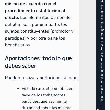
a
mismo de acuerdo con el
c
i
procedimiento establecido al
ó
n
efecto.
Los elementos personales
d
e
del plan son, por una parte, los
i
m
sujetos constituyentes (promotor y
p
u
partícipes) y por otra parte los
e
beneficiarios.
s
t
o
s
Aportaciones: todo lo que
t
r
debes saber
i
m
e
Pueden realizar aportaciones al plan:
s
t
r
En todo caso, el promotor, en
a
l
favor de los trabajadores
e
s
partícipes, que asumen la
.
titularidad sobre las mismas;