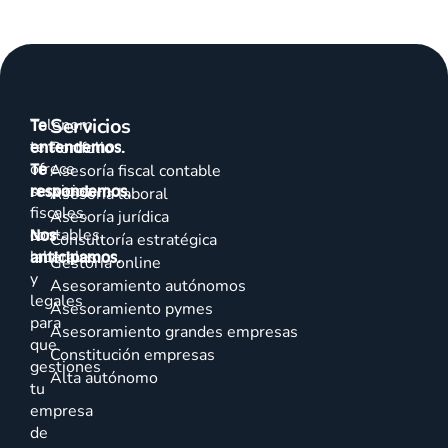
Servicios
Talenom
Te
te
entendemos.
Portfolio
ofrece
Te
Asesoría fiscal contable
servicios
respondemos.
Asesoría laboral
fiscales,
Asesoría jurídica
contables,
Nos
Consultoría estratégica
laborales
anticipamos.
Gestoría online
y
Asesoramiento autónomos
legales
Asesoramiento pymes
para
Asesoramiento grandes empresas
que
Constitución empresas
gestiones
Alta autónomo
tu
empresa
de