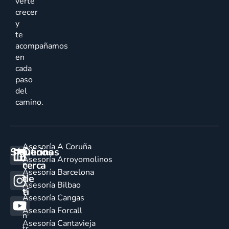
verte
crecer
y
te
acompañamos
en
cada
paso
del
camino.
Asesoría A Coruña
Síguenos
Oficinas
E
Asesoría Arroyomolinos
cerca
n
Asesoría Barcelona
de
c
Asesoría Bilbao
u
ti
Asesoría Cangas
e
Asesoría Forcall
n
Asesoría Cantavieja
tr