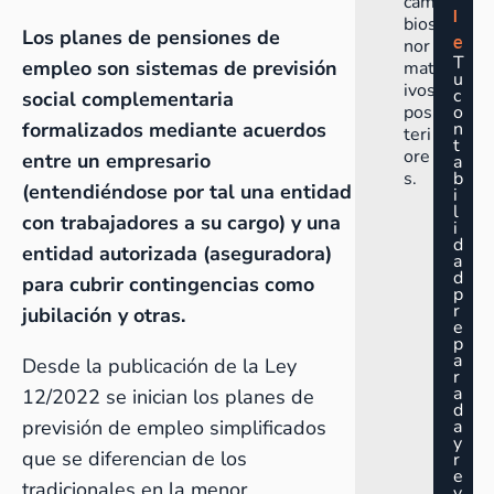
cam
l
bios
Los planes de pensiones de
e
nor
T
empleo son sistemas de previsión
mat
u
ivos
c
social complementaria
pos
o
formalizados mediante acuerdos
n
teri
t
ore
entre un empresario
a
s.
b
(entendiéndose por tal una entidad
i
l
con trabajadores a su cargo) y una
i
d
entidad autorizada (aseguradora)
a
d
para cubrir contingencias como
p
r
jubilación y otras.
e
p
a
Desde la publicación de la Ley
r
a
12/2022 se inician los planes de
d
previsión de empleo simplificados
a
y
que se diferencian de los
r
e
tradicionales en la menor
v