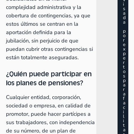
i
complejidad administrativa y la
s
a
cobertura de contingencias, ya que
d
a
estos últimos se centran en la
p
aportación definida para la
o
r
jubilación, sin perjuicio de que
e
puedan cubrir otras contingencias si
x
p
están totalmente aseguradas.
e
r
t
o
¿Quién puede participar en
s
p
los planes de pensiones?
a
r
a
Cualquier entidad, corporación,
f
a
sociedad o empresa, en calidad de
c
i
promotor, puede hacer partícipes a
l
i
sus trabajadores, con independencia
t
a
de su número, de un plan de