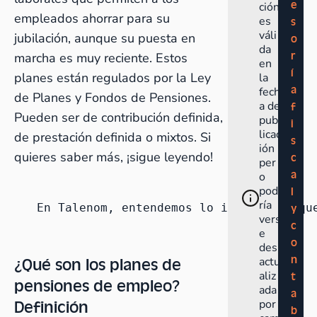
e
ción
empleados ahorrar para su
es
s
váli
jubilación, aunque su puesta en
o
da
r
marcha es muy reciente. Estos
en
í
planes están regulados por la Ley
la
a
fech
de Planes y Fondos de Pensiones.
a de
f
Pueden ser de contribución definida,
pub
i
licac
de prestación definida o mixtos. Si
s
ión
quieres saber más, ¡sigue leyendo!
c
per
a
o
pod
l
ría
En Talenom, entendemos lo importante qu
y
vers
c
e
o
des
n
¿Qué son los planes de
actu
aliz
t
pensiones de empleo?
ada
a
Definición
por
b