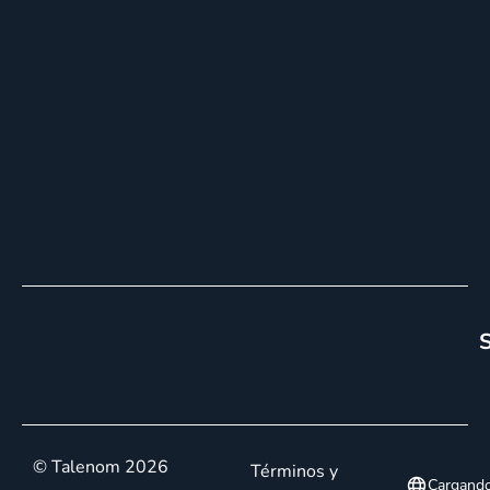
S
© Talenom 2026
Términos y
Cargand