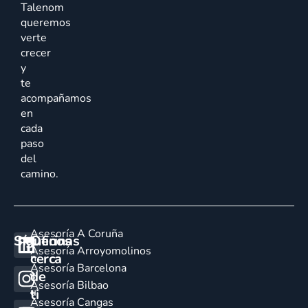
Talenom
queremos
verte
crecer
y
te
acompañamos
en
cada
paso
del
camino.
Asesoría A Coruña
Síguenos
Oficinas
E
Asesoría Arroyomolinos
cerca
n
Asesoría Barcelona
de
c
Asesoría Bilbao
u
ti
Asesoría Cangas