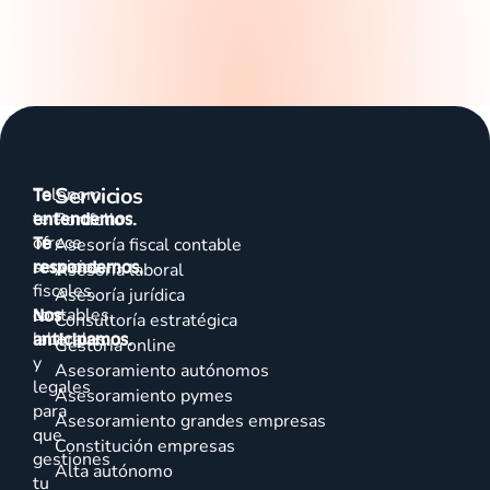
Servicios
Talenom
Te
te
entendemos.
Portfolio
ofrece
Te
Asesoría fiscal contable
servicios
respondemos.
Asesoría laboral
fiscales,
Asesoría jurídica
contables,
Nos
Consultoría estratégica
laborales
anticipamos.
Gestoría online
y
Asesoramiento autónomos
legales
Asesoramiento pymes
para
Asesoramiento grandes empresas
que
Constitución empresas
gestiones
Alta autónomo
tu