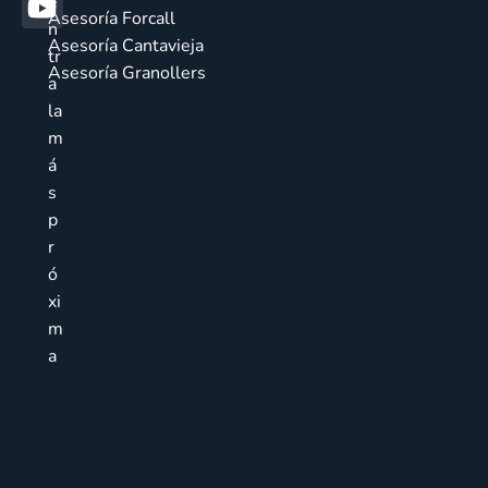
e
Asesoría Forcall
n
Asesoría Cantavieja
tr
Asesoría Granollers
a
la
m
á
s
p
r
ó
xi
m
a