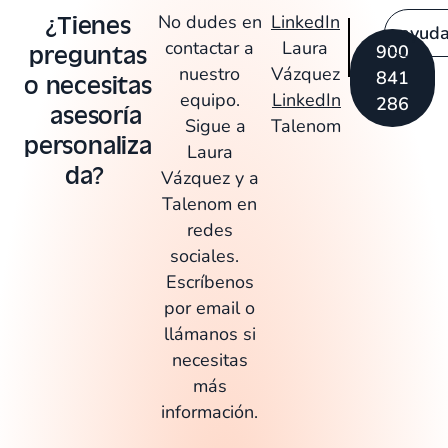
¿Tienes
No dudes en
LinkedIn
ayud
contactar a
Laura
preguntas
900
nuestro
Vázquez
841
o necesitas
equipo.
LinkedIn
286
asesoría
Sigue a
Talenom
personaliza
Laura
da? ​
Vázquez y a
Talenom en
redes
sociales.
Escríbenos
por email o
llámanos si
necesitas
más
información.