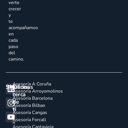
verte
crecer
y
te
acompañamos
en
cada
paso
del
camino.
Asesoría A Coruña
Síguenos
Oficinas
E
Asesoría Arroyomolinos
cerca
n
Asesoría Barcelona
de
c
Asesoría Bilbao
u
ti
Asesoría Cangas
e
Asesoría Forcall
n
Asesoría Cantavieja