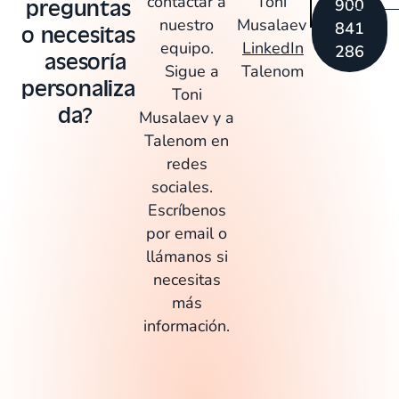
contactar a
Toni
preguntas
900
nuestro
Musalaev
841
o necesitas
equipo.
LinkedIn
286
asesoría
Sigue a
Talenom
personaliza
Toni
da? ​
Musalaev y a
Talenom en
redes
sociales.
Escríbenos
por email o
llámanos si
necesitas
más
información.