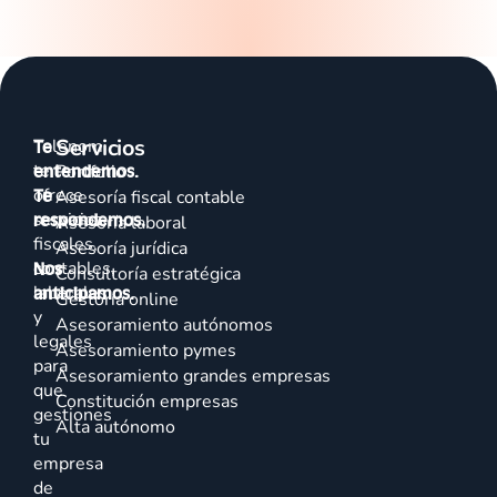
Servicios
Talenom
Te
te
entendemos.
Portfolio
ofrece
Te
Asesoría fiscal contable
servicios
respondemos.
Asesoría laboral
fiscales,
Asesoría jurídica
contables,
Nos
Consultoría estratégica
laborales
anticipamos.
Gestoría online
y
Asesoramiento autónomos
legales
Asesoramiento pymes
para
Asesoramiento grandes empresas
que
Constitución empresas
gestiones
Alta autónomo
tu
empresa
de