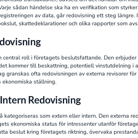
arje sådan händelse ska ha en verifikation som styrker
egistreringen av data, går redovisning ett steg längre.
kslut, skattedeklarationer och olika rapporter som av
dovisning
central roll i företagets beslutsfattande. Den erbjuder e
det kommer till beskattning, potentiell vinstutdelning 
tag granskas ofta redovisningen av externa revisorer för 
ts ekonomiska ställning.
 Intern Redovisning
 kategoriseras som extern eller intern. Den externa red
agets ekonomiska status för intressenter utanför företa
fatta beslut kring företagets riktning, övervaka prestand