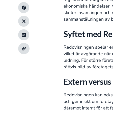
ekonomiska händelser. V
sköter insamlingen och r
sammanställningen av bo
Syftet med Re
Redovisningen spelar en 
vilket är avgörande när 
ledning. För större före
rättvis bild av företage
Extern versus
Redovisningen kan också
och ger insikt om föret
däremot internt för att 