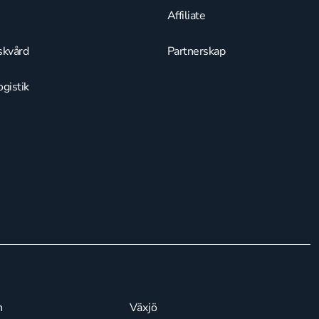
Affiliate
skvård
Partnerskap
gistik
n
Växjö