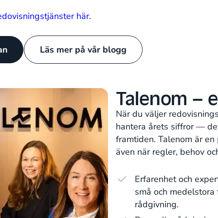
ovisningstjänster här.
tan
Läs mer på vår blogg
Talenom – e
När du väljer redovisning
hantera årets siffror — d
framtiden. Talenom är en 
även när regler, behov oc
Erfarenhet och exper
små och medelstora f
rådgivning.