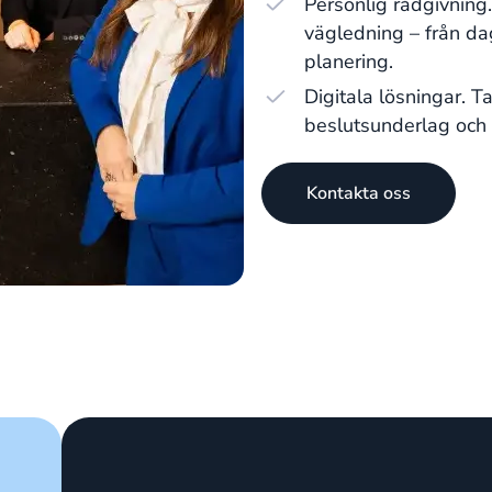
Personlig rådgivning
vägledning – från dag
planering.
Digitala lösningar. T
beslutsunderlag och f
Kontakta oss