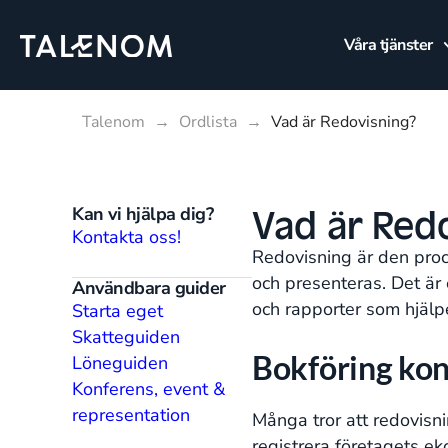
Våra tjänster
Talenom
→
Ordlista
→
Vad är Redovisning?
Vad är Red
Kan vi hjälpa dig?
Kontakta oss!
Redovisning är den pro
och presenteras. Det är 
Användbara guider
och rapporter som hjälpe
Starta eget
Skatteguiden
Bokföring kon
Löneguiden
Konferens, event &
representation
Många tror att redovisn
registrera företagets e