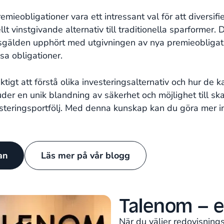
mieobligationer vara ett intressant val för att diversifi
lt vinstgivande alternativ till traditionella sparformer. 
älden upphört med utgivningen av nya premieobligation
a obligationer.
tigt att förstå olika investeringsalternativ och hur de k
er en unik blandning av säkerhet och möjlighet till skatte
esteringsportfölj. Med denna kunskap kan du göra mer i
tan
Läs mer på vår blogg
Talenom – e
När du väljer redovisning