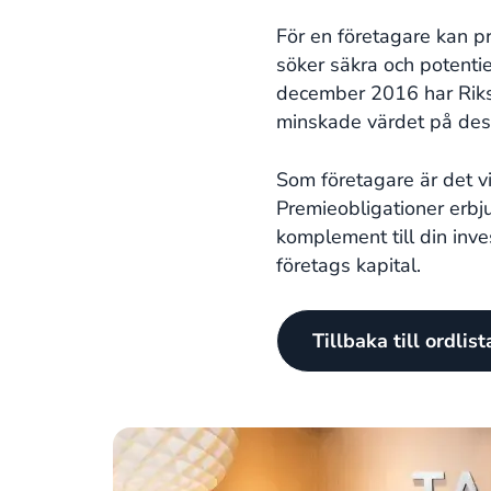
För en företagare kan pre
söker säkra och potentiel
december 2016 har Riksg
minskade värdet på dess
Som företagare är det vik
Premieobligationer erbjud
komplement till din inv
företags kapital.
Tillbaka till ordlis