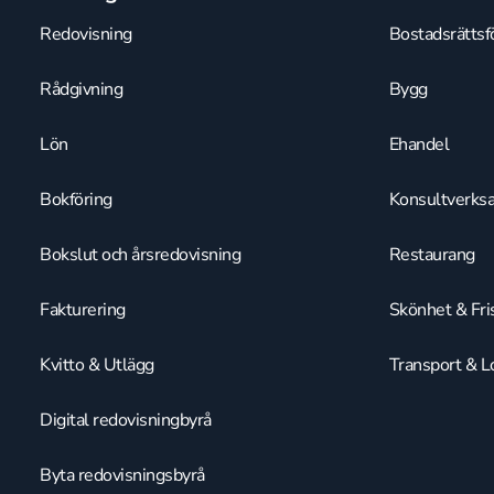
Redovisning
Bostadsrättsf
Rådgivning
Bygg
Lön
Ehandel
Bokföring
Konsultverks
Bokslut och årsredovisning
Restaurang
Fakturering
Skönhet & Fri
Kvitto & Utlägg
Transport & Lo
Digital redovisningbyrå
Byta redovisningsbyrå