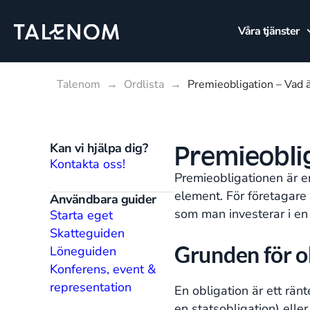
Våra tjänster
Talenom
→
Ordlista
→
Premieobligation – Vad 
Premieobli
Kan vi hjälpa dig?
Kontakta oss!
Premieobligationen är e
element. För företagare 
Användbara guider
som man investerar i en
Starta eget
Skatteguiden
Grunden för o
Löneguiden
Konferens, event &
representation
En obligation är ett rän
en statsobligation) eller