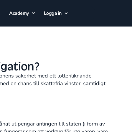
Academy
Logga in
igation?
onens säkerhet med ett lotteriliknande
d en chans till skattefria vinster, samtidigt
nat ut pengar antingen till staten (i form av
en fungerar som ett verktyg för utgivaren, vare