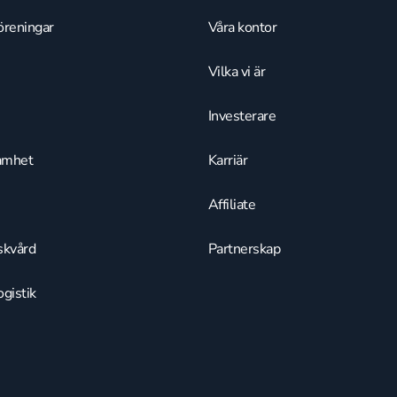
öreningar
Våra kontor
Vilka vi är
Investerare
amhet
Karriär
Affiliate
skvård
Partnerskap
gistik