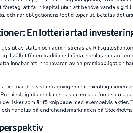
tt företag, att få in kapital utan att behöva vända sig t
ta, och när obligationens löptid löper ut, betalas det ur
oner: En lotteriartad investerin
ges ut av staten och administreras av Riksgäldskontoret
ägg. Istället för en traditionell ränta, samlas räntan i 
etta innebär att innehavaren av en premieobligation har
ria och när den sista dragningen i premieobligationen ä
. Premieobligationen kan ses som en sparform som pass
tan de risker som är förknippade med exempelvis aktier.
r, och handlas på andrahandsmarknaden på Stockholms
perspektiv