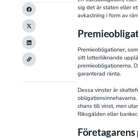
sig det är staten eller e
avkastning i form av rän
Premieobligati
Premieobligationer, som 
sitt lotteriliknande uppl
premieobligationerna. D
garanterad ränta.
Dessa vinster är skattef
obligationsinnehavarna
chans till vinst, men u
Riksgälden eller banke
Företagarens 