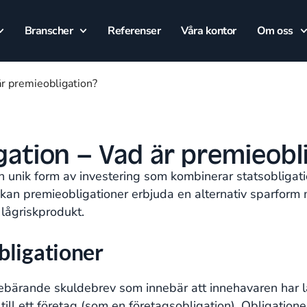
Branscher
Referenser
Våra kontor
Om oss
är premieobligation?
gation – Vad är premieobl
n unik form av investering som kombinerar statsobligati
kan premieobligationer erbjuda en alternativ sparform me
 lågriskprodukt.
bligationer
tebärande skuldebrev som innebär att innehavaren har lå
 till ett företag (som en företagsobligation). Obligation