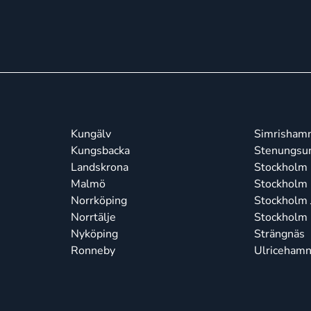
Kungälv
Simrisham
Kungsbacka
Stenungsu
Landskrona
Stockholm 
Malmö
Stockholm
Norrköping
Stockholm J
Norrtälje
Stockholm
Nyköping
Strängnäs
Ronneby
Ulriceham