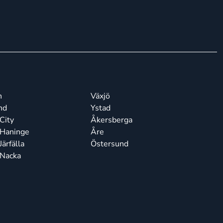
n
Växjö
nd
Ystad
City
Åkersberga
 Haninge
Åre
ärfälla
Östersund
 Nacka
n