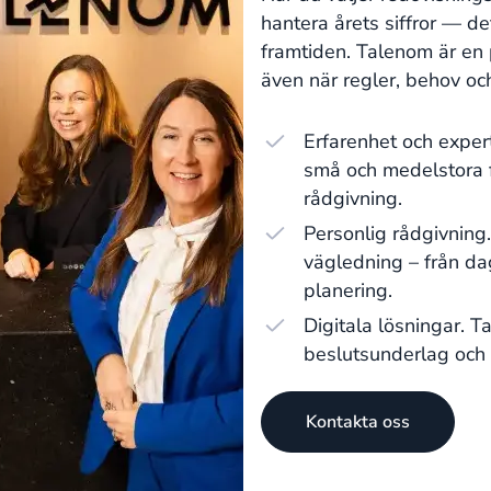
hantera årets siffror — d
framtiden. Talenom är en 
även när regler, behov oc
Erfarenhet och exper
små och medelstora f
rådgivning.
Personlig rådgivning
vägledning – från dag
planering.
Digitala lösningar. T
beslutsunderlag och f
Kontakta oss