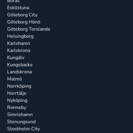
Borås
Eskilstuna
Göteborg City
Göteborg Hönö
Göteborg Torslanda
Helsingborg
Karlshamn
Karlskrona
Kungälv
Kungsbacka
Landskrona
Malmö
Norrköping
Norrtälje
Nyköping
Ronneby
Simrishamn
Stenungsund
Stockholm City