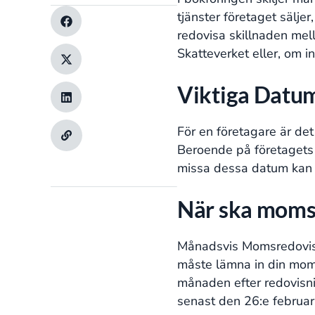
tjänster företaget sälj
redovisa skillnaden mell
Skatteverket eller, om 
Viktiga Datu
För en företagare är det
Beroende på företagets 
missa dessa datum kan le
När ska moms
Månadsvis Momsredovisni
måste lämna in din moms
månaden efter redovisni
senast den 26:e februari