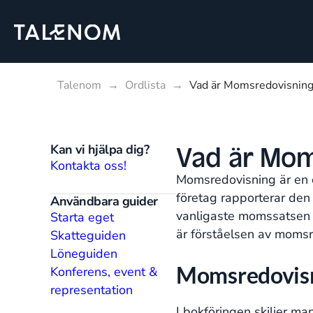
Talenom
→
Ordlista
→
Vad är Momsredovisning
Vad är Mom
Kan vi hjälpa dig?
Kontakta oss!
Momsredovisning är en c
företag rapporterar den 
Användbara guider
vanligaste momssatsen 2
Starta eget
är förståelsen av momsr
Skatteguiden
Löneguiden
Momsredovisn
Konferens, event &
representation
I bokföringen skiljer m