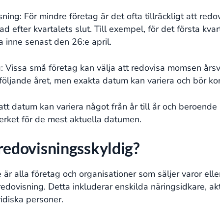
ing: För mindre företag är det ofta tillräckligt att re
efter kvartalets slut. Till exempel, för det första kvarta
inne senast den 26:e april.
Vissa små företag kan välja att redovisa momsen årsvis.
t följande året, men exakta datum kan variera och bör ko
a att datum kan variera något från år till år och beroen
erket för de mest aktuella datumen.
edovisningsskyldig?
 är alla företag och organisationer som säljer varor el
edovisning. Detta inkluderar enskilda näringsidkare, a
ridiska personer.