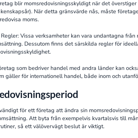
öretag blir momsredovisningsskyldigt när det överstiger
kenskapsår). När detta gränsvärde nås, måste företaget
t redovisa moms.
 Regler: Vissa verksamheter kan vara undantagna frå
sättning. Dessutom finns det särskilda regler för ideel
visningsskyldighet.
Företag som bedriver handel med andra länder kan ocks
om gäller för internationell handel, både inom och utanf
dovisningsperiod
vändigt för ett företag att ändra sin momsredovisningsp
 omsättning. Att byta från exempelvis kvartalsvis till m
utiner, så ett välövervägt beslut är viktigt.