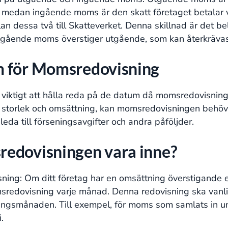
er, medan ingående moms är den skatt företaget betalar
an dessa två till Skatteverket. Denna skillnad är det b
ingående moms överstiger utgående, som kan återkrävas
m för Momsredovisning
 viktigt att hålla reda på de datum då momsredovisning
storlek och omsättning, kan momsredovisningen behöva s
da till förseningsavgifter och andra påföljder.
redovisningen vara inne?
ng: Om ditt företag har en omsättning överstigande ett 
redovisning varje månad. Denna redovisning ska vanli
ngsmånaden. Till exempel, för moms som samlats in und
.