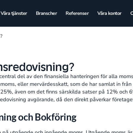
Våra tjänster
Branscher
Referenser
Våra kontor
O
?
sredovisning?
entral del av den finansiella hanteringen för alla moms
moms, eller mervärdesskatt, som de har samlat in från s
5%, även om det finns särskilda satser på 12% och 6% f
edovisning avgörande, då den direkt påverkar företage
ing och Bokföring
an på utgående och ingående moms. Utgående moms är d