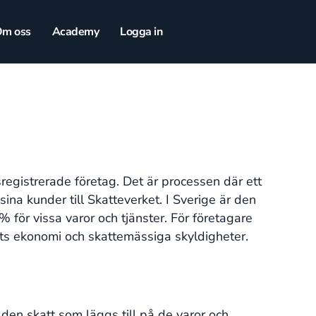
m oss
Academy
Logga in
registrerade företag. Det är processen där ett
ina kunder till Skatteverket. I Sverige är den
ör vissa varor och tjänster. För företagare
ts ekonomi och skattemässiga skyldigheter.
en skatt som läggs till på de varor och