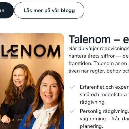
tan
Läs mer på vår blogg
Talenom – e
När du väljer redovisning
hantera årets siffror — d
framtiden. Talenom är en 
även när regler, behov oc
Erfarenhet och exper
små och medelstora f
rådgivning.
Personlig rådgivning
vägledning – från dag
planering.