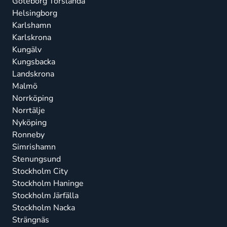
Göteborg Torslanda
Helsingborg
Karlshamn
Karlskrona
Kungälv
Kungsbacka
Landskrona
Malmö
Norrköping
Norrtälje
Nyköping
Ronneby
Simrishamn
Stenungsund
Stockholm City
Stockholm Haninge
Stockholm Järfälla
Stockholm Nacka
Strängnäs