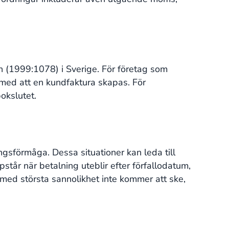
n (1999:1078) i Sverige. För företag som
med att en kundfaktura skapas. För
slutet​​.
gsförmåga. Dessa situationer kan leda till
står när betalning uteblir efter förfallodatum,
med största sannolikhet inte kommer att ske,