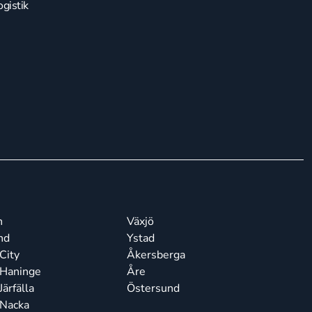
gistik
n
Växjö
nd
Ystad
City
Åkersberga
 Haninge
Åre
ärfälla
Östersund
 Nacka