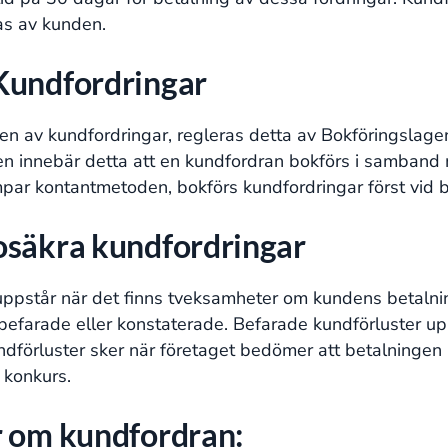
s av kunden​​.
Kundfordringar
gen av kundfordringar, regleras detta av Bokföringslage
n innebär detta att en kundfordran bokförs i samband 
ar kontantmetoden, bokförs kundfordringar först vid bok
osäkra kundfordringar
ppstår när det finns tveksamheter om kundens betalnin
befarade eller konstaterade. Befarade kundförluster upp
förluster sker när företaget bedömer att betalningen 
onkurs​​.
r om kundfordran: