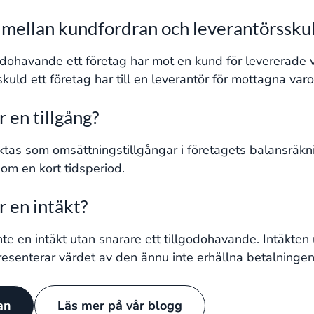
n mellan kundfordran och leverantörssku
odohavande ett företag har mot en kund för levererade va
kuld ett företag har till en leverantör för mottagna varo
 en tillgång?
aktas som omsättningstillgångar i företagets balansräk
nom en kort tidsperiod.
 en intäkt?
inte en intäkt utan snarare ett tillgodohavande. Intäkten 
senterar värdet av den ännu inte erhållna betalningen 
tan
Läs mer på vår blogg