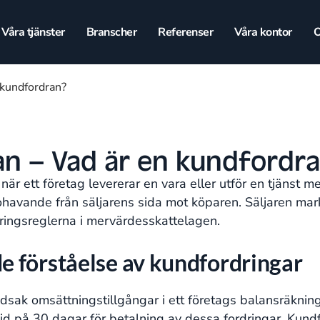
Våra tjänster
Branscher
Referenser
Våra kontor
O
 kundfordran?
n – Vad är en kundfordr
är ett företag levererar en vara eller utför en tjänst m
dohavande från säljarens sida mot köparen. Säljaren ma
eringsreglerna i mervärdesskattelagen​​.
 förståelse av kundfordringar
dsak omsättningstillgångar i ett företags balansräkning, 
ttid på 30 dagar för betalning av dessa fordringar. Ku