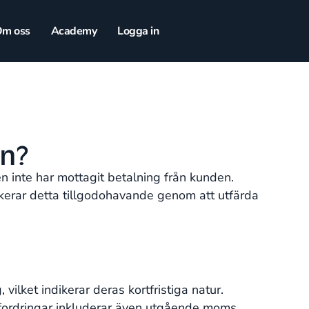
m oss
Academy
Logga in
an?
en inte har mottagit betalning från kunden.
rkerar detta tillgodohavande genom att utfärda
vilket indikerar deras kortfristiga natur.
ndfordringar inkluderar även utgående moms,