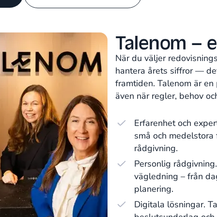
Talenom – e
När du väljer redovisning
hantera årets siffror — d
framtiden. Talenom är en 
även när regler, behov oc
Erfarenhet och exper
små och medelstora f
rådgivning.
Personlig rådgivning
vägledning – från dag
planering.
Digitala lösningar. T