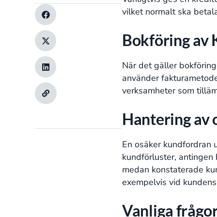
vilket normalt ska betala
Bokföring av 
När det gäller bokförin
använder fakturametode
verksamheter som tillämp
Hantering av 
En osäker kundfordran u
kundförluster, antingen 
medan konstaterade kund
exempelvis vid kundens k
Vanliga frågo