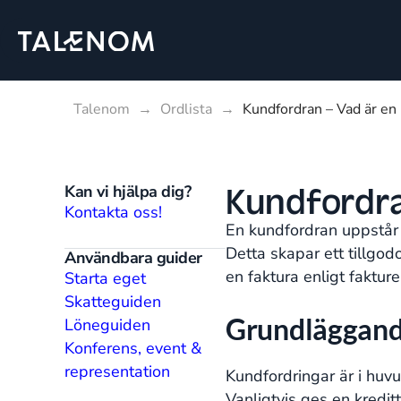
Talenom
→
Ordlista
→
Kundfordran – Vad är en
Kundfordra
Kan vi hjälpa dig?
Kontakta oss!
En kundfordran uppstår n
Detta skapar ett tillgo
Användbara guider
en faktura enligt faktur
Starta eget
Skatteguiden
Grundläggande
Löneguiden
Konferens, event &
representation
Kundfordringar är i huvu
Vanligtvis ges en kredi