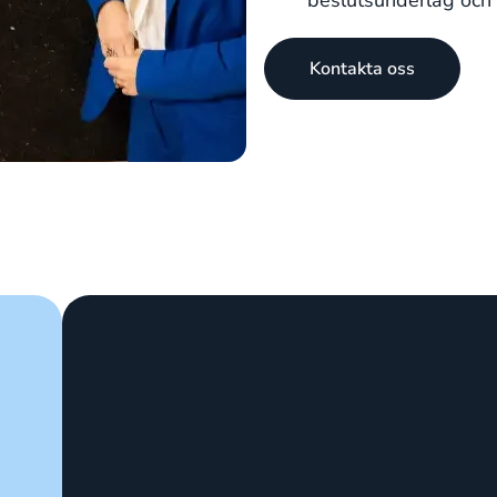
beslutsunderlag och f
Kontakta oss