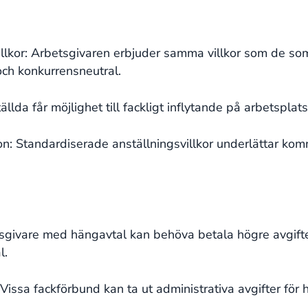
llkor: Arbetsgivaren erbjuder samma villkor som de som 
och konkurrensneutral.
ällda får möjlighet till fackligt inflytande på arbetsplat
: Standardiserade anställningsvillkor underlättar kom
givare med hängavtal kan behöva betala högre avgifter
l.
 Vissa fackförbund kan ta ut administrativa avgifter för 