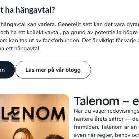
tt ha hängavtal?
 hängavtal kan variera. Generellt sett kan det vara dyra
och ha ett kollektivavtal, på grund av potentiella högre
som kan tas ut av fackförbunden. Det är viktigt för varj
na ett hängavtal.
tan
Läs mer på vår blogg
Talenom – e
När du väljer redovisning
hantera årets siffror — d
framtiden. Talenom är en 
även när regler, behov oc