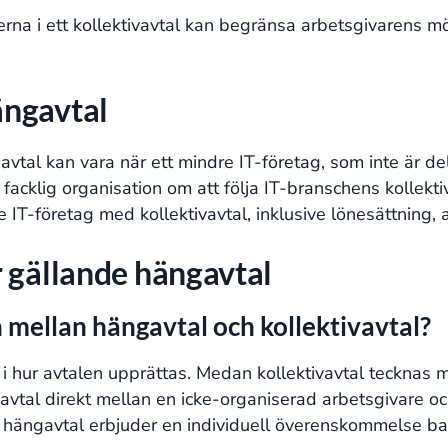
lerna i ett kollektivavtal kan begränsa arbetsgivarens m
ängavtal
vtal kan vara när ett mindre IT-företag, som inte är de
klig organisation om att följa IT-branschens kollektiva
 IT-företag med kollektivavtal, inklusive lönesättning, a
r gällande hängavtal
n mellan hängavtal och kollektivavtal?
 i hur avtalen upprättas. Medan kollektivavtal tecknas 
vtal direkt mellan en icke-organiserad arbetsgivare och
ängavtal erbjuder en individuell överenskommelse base