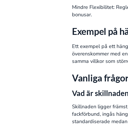
Mindre Flexibilitet: Reg
bonusar.
Exempel på h
Ett exempel på ett hänga
överenskommer med en fac
samma villkor som större
Vanliga frågo
Vad är skillnade
Skillnaden ligger främst
fackförbund, ingås hänga
standardiserade medan h