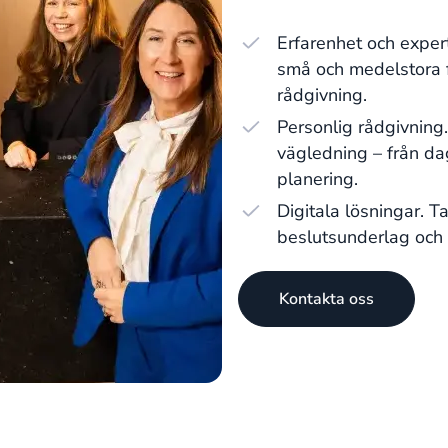
Erfarenhet och exper
små och medelstora f
rådgivning.
Personlig rådgivning
vägledning – från dag
planering.
Digitala lösningar. T
beslutsunderlag och f
Kontakta oss