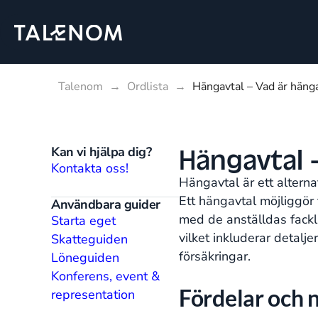
Talenom
→
Ordlista
→
Hängavtal – Vad är häng
Hängavtal 
Kan vi hjälpa dig?
Kontakta oss!
Hängavtal är ett alternat
Ett hängavtal möjliggör
Användbara guider
med de anställdas fackli
Starta eget
vilket inkluderar detalj
Skatteguiden
försäkringar.
Löneguiden
Konferens, event &
Fördelar och 
representation