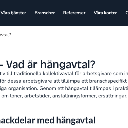
Våra tjänster
Branscher
Referenser
Våra kontor
O
avtal?
– Vad är hängavtal?
iv till traditionella kollektivavtal för arbetsgivare som
 för dessa arbetsgivare att tillämpa ett branschspecifi
ga organisation. Genom ett hängavtal tillämpas i prakti
er om löner, arbetstider, anställningsformer, ersättninga
nackdelar med hängavtal