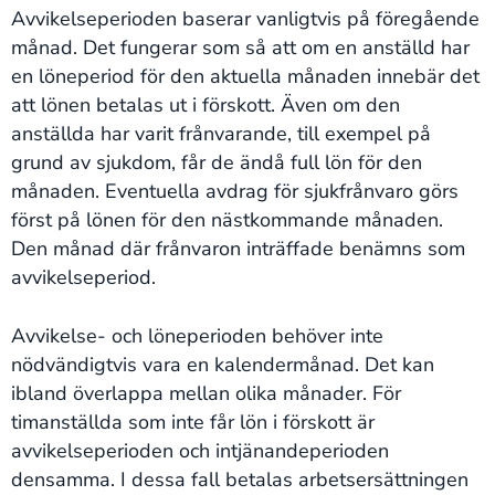
Avvikelseperioden baserar vanligtvis på föregående
månad. Det fungerar som så att om en anställd har
en löneperiod för den aktuella månaden innebär det
att lönen betalas ut i förskott. Även om den
anställda har varit frånvarande, till exempel på
grund av sjukdom, får de ändå full lön för den
månaden. Eventuella avdrag för sjukfrånvaro görs
först på lönen för den nästkommande månaden.
Den månad där frånvaron inträffade benämns som
avvikelseperiod.
Avvikelse- och löneperioden behöver inte
nödvändigtvis vara en kalendermånad. Det kan
ibland överlappa mellan olika månader. För
timanställda som inte får lön i förskott är
avvikelseperioden och intjänandeperioden
densamma. I dessa fall betalas arbetsersättningen