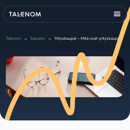
Talenom
→
Sanasto
→
Yrityskaupat – Mitä ovat yrityskaupat?