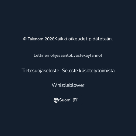
Kaikki oikeudet pidätetään.
© Talenom 2026
Eettinen ohjesääntö
Evästekäytännöt
Tietosuojaseloste
Seloste käsittelytoimista
Whistleblower
Suomi (FI)