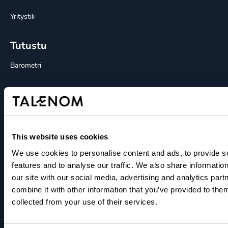
Yritystili
Tutustu
Barometri
Blogit
Integraatioportaali
This website uses cookies
Kokemuksia
We use cookies to personalise content and ads, to provide s
features and to analyse our traffic. We also share informatio
Medialle
our site with our social media, advertising and analytics pa
combine it with other information that you’ve provided to them
Oppaat
collected from your use of their services.
Podcastit