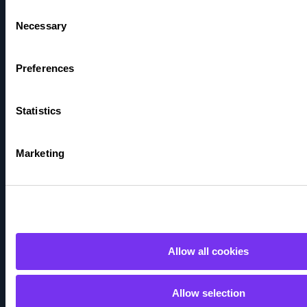
Consent
Taloushallinnon sanasto
Necessary
Selection
Tapahtumat
Preferences
Seuraa meitä
Statistics
Marketing
Allow all cookies
Allow selection