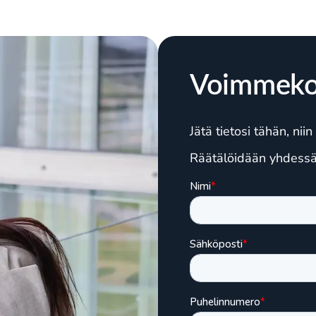
Voimmeko
Jätä tietosi tähän, ni
Räätälöidään yhdessä y