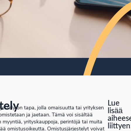
Lue
tely
jestely on tapa, jolla omaisuutta tai yrityksen
lisää
omistetaan ja jaetaan. Tämä voi sisältää
aihees
 myyntiä, yrityskauppoja, perintöjä tai muita
liittyen
rtää omistusoikeutta. Omistusjärjestelyt voivat