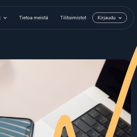
t
Tietoa meistä
Tilitoimistot
Kirjaudu