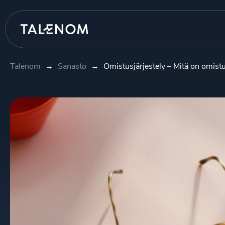
Talenom
→
Sanasto
→
Omistusjärjestely – Mitä on omistu