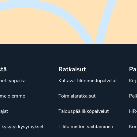
stä
Ratkaisut
Pa
et työpaikat
Kattavat tilitoimistopalvelut
Kir
ä me olemme
Toimialaratkaisut
Pal
tajat
Talouspäällikköpalvelut
HR-
 kysytyt kysymykset
Tilitoimiston vaihtaminen
Kon