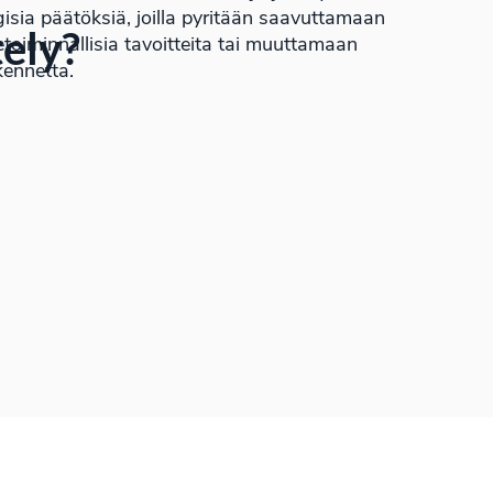
egisia päätöksiä, joilla pyritään saavuttamaan
tely?
iketoiminnallisia tavoitteita tai muuttamaan
ennetta.