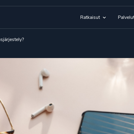
Ratkaisut
Palvelu
sjärjestely?