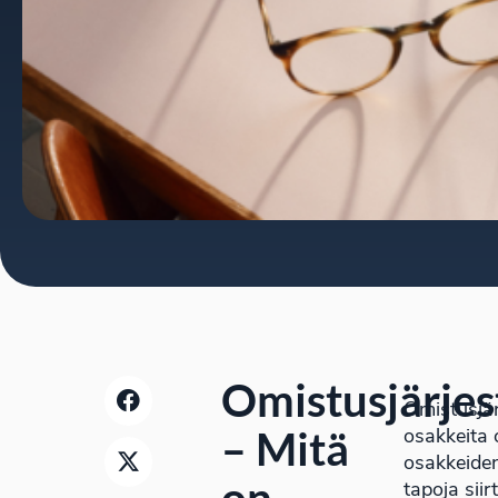
Omistusjärjes
Omistusjär
– Mitä
osakkeita 
osakkeiden
on
tapoja sii