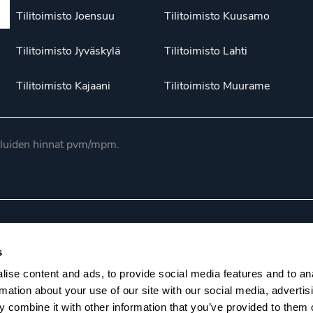
Tilitoimisto Joensuu
Tilitoimisto Kuusamo
Tilitoimisto Jyväskylä
Tilitoimisto Lahti
Tilitoimisto Kajaani
Tilitoimisto Muurame
luiden hinnat pvm/mpm.
n ohjesääntö
Evästekäytännöt
Tietosuojaseloste
Selo
s
ise content and ads, to provide social media features and to an
rmation about your use of our site with our social media, advertis
 combine it with other information that you’ve provided to them o