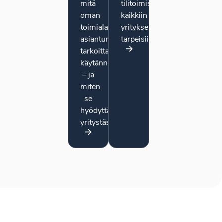
mitä
tilitoimistopalvelut
oman
kaikkiin
toimialasi
yrityksen
asiantuntijuus
tarpeisiin.
tarkoittaa
käytännössä
– ja
miten
se
hyödyttää
yritystäsi.