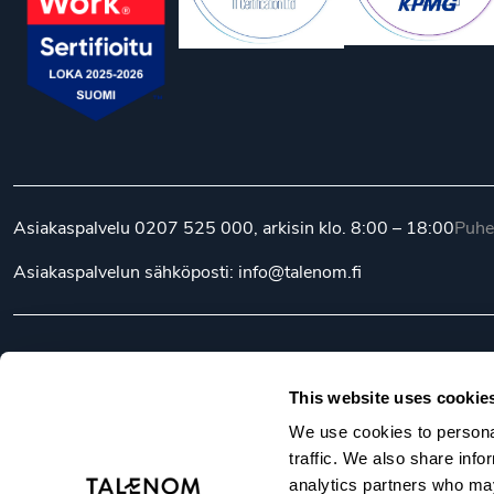
Asiakaspalvelu
0207 525 000
, arkisin klo. 8:00 – 18:00
Puhe
Asiakaspalvelun sähköposti:
info@talenom.fi
© Talenom 2026
Kaikki oikeudet pidätetään.
Eettine
This website uses cookie
We use cookies to personal
traffic. We also share info
analytics partners who may