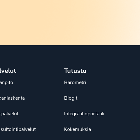
lvelut
Tutustu
janpito
Barometri
kanlaskenta
Blogit
palvelut
Integraatioportaali
sultointipalvelut
Kokemuksia