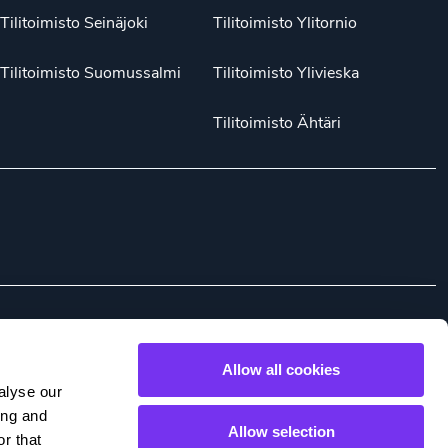
Tilitoimisto Seinäjoki
Tilitoimisto Ylitornio
Tilitoimisto Suomussalmi
Tilitoimisto Ylivieska
Tilitoimisto Ähtäri
ste käsittelytoimista
Whistleblower
Suomi (FI)
Allow all cookies
alyse our
ing and
Allow selection
r that