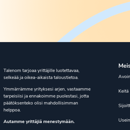
Mei
Talenom tarjoaa yrittäjille luotettavaa,
Avoim
selkeää ja oikea-aikaista taloustietoa.
Ymmärrämme yrityksesi arjen, vastaamme
Keit
tarpeisiisi ja ennakoimme puolestasi, jotta
päätöksenteko olisi mahdollisimman
Sijoit
helppoa.
Usein
Autamme yrittäjiä menestymään.