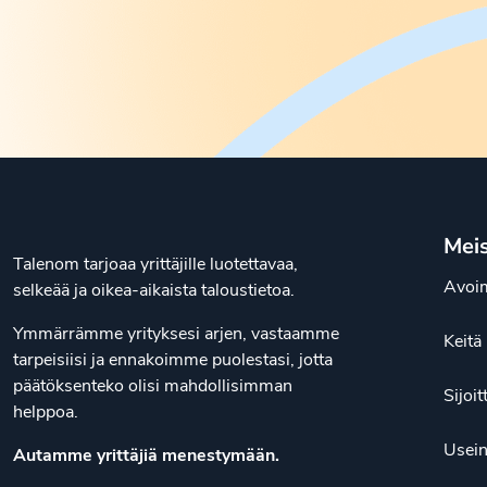
Mei
Talenom tarjoaa yrittäjille luotettavaa,
Avoim
selkeää ja oikea-aikaista taloustietoa.
Ymmärrämme yrityksesi arjen, vastaamme
Keit
tarpeisiisi ja ennakoimme puolestasi, jotta
päätöksenteko olisi mahdollisimman
Sijoit
helppoa.
Usein
Autamme yrittäjiä menestymään.