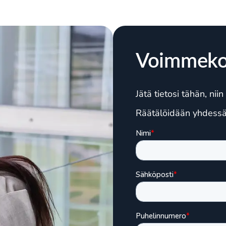
Voimmeko
Jätä tietosi tähän, ni
Räätälöidään yhdessä y