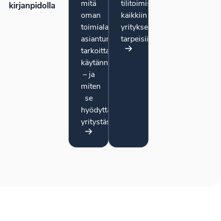
mitä
tilitoimistopalvelut
kirjanpidolla
oman
kaikkiin
toimialasi
yrityksen
asiantuntijuus
tarpeisiin.
tarkoittaa
käytännössä
– ja
miten
se
hyödyttää
yritystäsi.