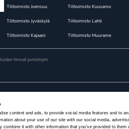
Tilitoimisto Joensuu
Tilitoimisto Kuusamo
Tilitoimisto Jyväskylä
Tilitoimisto Lahti
Tilitoimisto Kajaani
Tilitoimisto Muurame
luiden hinnat pvm/mpm.
n ohjesääntö
Evästekäytännöt
Tietosuojaseloste
Selo
s
ise content and ads, to provide social media features and to an
rmation about your use of our site with our social media, advertis
 combine it with other information that you’ve provided to them o