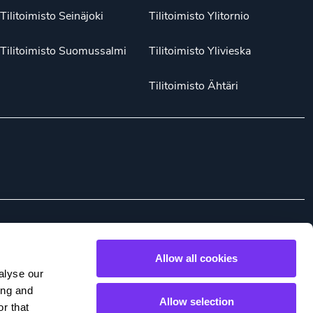
Tilitoimisto Seinäjoki
Tilitoimisto Ylitornio
Tilitoimisto Suomussalmi
Tilitoimisto Ylivieska
Tilitoimisto Ähtäri
ste käsittelytoimista
Whistleblower
Suomi (FI)
Allow all cookies
alyse our
ing and
Allow selection
r that