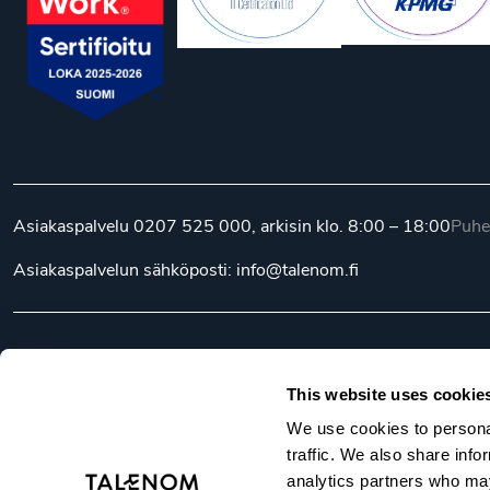
Asiakaspalvelu
0207 525 000
, arkisin klo. 8:00 – 18:00
Puhe
Asiakaspalvelun sähköposti:
info@talenom.fi
© Talenom 2026
Kaikki oikeudet pidätetään.
Eettine
This website uses cookie
We use cookies to personal
traffic. We also share info
analytics partners who may