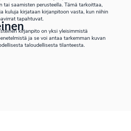
n tai saamisten perusteella. Tämä tarkoittaa,
 ja kuluja kirjataan kirjanpitoon vasta, kun niihin
ahavirrat tapahtuvat.
inen
teinen kirjanpito on yksi yleisimmistä
menetelmistä ja se voi antaa tarkemman kuvan
odellisesta taloudellisesta tilanteesta.