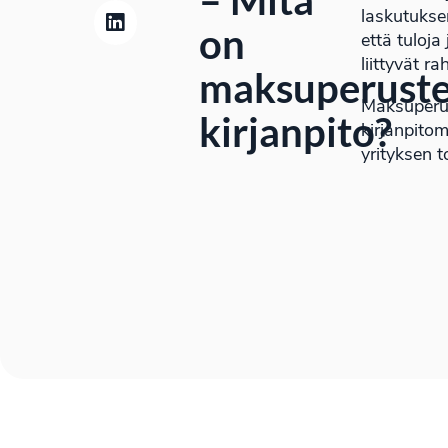
laskutukse
on
että tuloja
liittyvät r
maksuperuste
Maksuperus
kirjanpito?
kirjanpito
yrityksen t