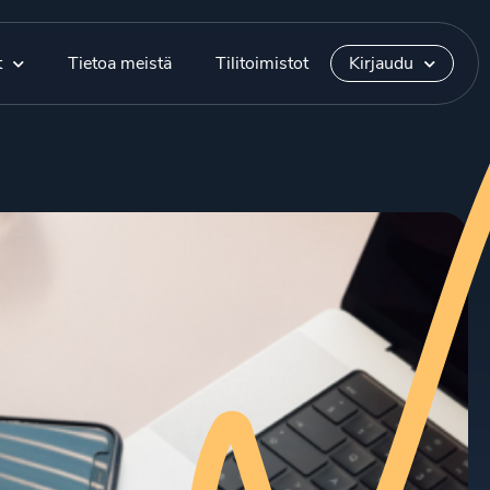
t
Tietoa meistä
Tilitoimistot
Kirjaudu