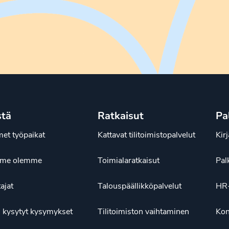
stä
Ratkaisut
Pa
et työpaikat
Kattavat tilitoimistopalvelut
Kir
ä me olemme
Toimialaratkaisut
Pal
tajat
Talouspäällikköpalvelut
HR-
 kysytyt kysymykset
Tilitoimiston vaihtaminen
Kon