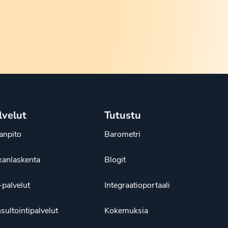
lvelut
Tutustu
janpito
Barometri
kanlaskenta
Blogit
palvelut
Integraatioportaali
sultointipalvelut
Kokemuksia