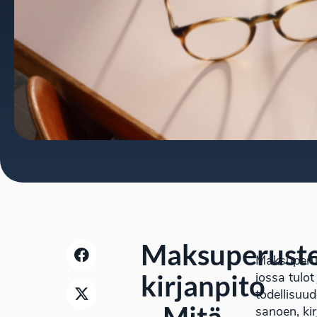
Maksuperust
Maksuperus
kirjanpito
jossa tulot
todellisuu
– Mitä
sanoen, ki