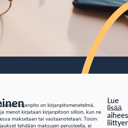
Lue
einen
teinen kirjanpito on kirjanpitomenetelmä,
lisää
 ja menot kirjataan kirjanpitoon silloin, kun ne
aihee
dessa maksetaan tai vastaanotetaan. Toisin
liittye
rjaukset tehdään maksujen perusteella, ei