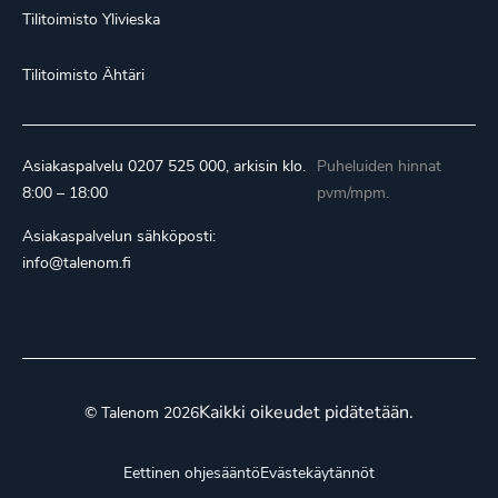
Tilitoimisto Ylivieska
Tilitoimisto Ähtäri
Asiakaspalvelu
0207 525 000
, arkisin klo.
Puheluiden hinnat
8:00 – 18:00
pvm/mpm.
Asiakaspalvelun sähköposti:
info@talenom.fi
Kaikki oikeudet pidätetään.
© Talenom 2026
Eettinen ohjesääntö
Evästekäytännöt