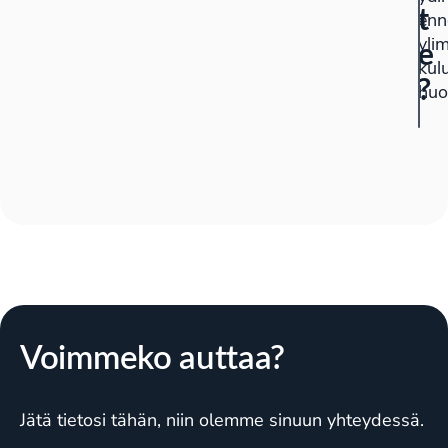
t
enn
yli
e
kul
?
huo
Voimmeko auttaa?
Jätä tietosi tähän, niin olemme sinuun yhteydessä.