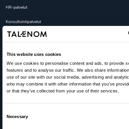
HR-palvelut
Konsultointipalvelut
Talouspäällikköpalvelut
Myyntilaskutuspalvelut
This website uses cookies
We use cookies to personalise content and ads, to provide s
Ohjelmistot
features and to analyse our traffic. We also share informatio
use of our site with our social media, advertising and analyti
Yritystili
who may combine it with other information that you’ve provi
or that they’ve collected from your use of their services.
Tutustu
Barometri
Consent
Necessary
Selection
Blogit