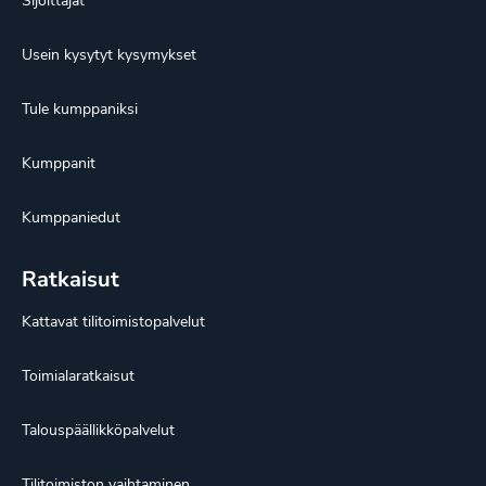
Sijoittajat
Usein kysytyt kysymykset
Tule kumppaniksi
Kumppanit
Kumppaniedut
Ratkaisut
Kattavat tilitoimistopalvelut
Toimialaratkaisut
Talouspäällikköpalvelut
Tilitoimiston vaihtaminen