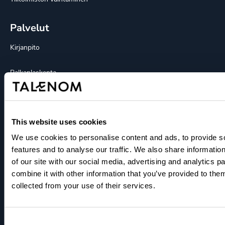
Palvelut
Kirjanpito
Palkanlaskenta
HR-palvelut
This website uses cookies
Konsultointipalvelut
We use cookies to personalise content and ads, to provide s
Talouspäällikköpalvelut
features and to analyse our traffic. We also share informatio
of our site with our social media, advertising and analytics 
Myyntilaskutuspalvelut
combine it with other information that you’ve provided to them
collected from your use of their services.
Ohjelmistot
Consent
Yritystili