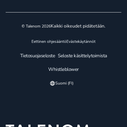
Kaikki oikeudet pidätetään.
© Talenom 2026
Eettinen ohjesääntö
Evästekäytännöt
Tietosuojaseloste
Seloste käsittelytoimista
Whistleblower
Suomi (FI)