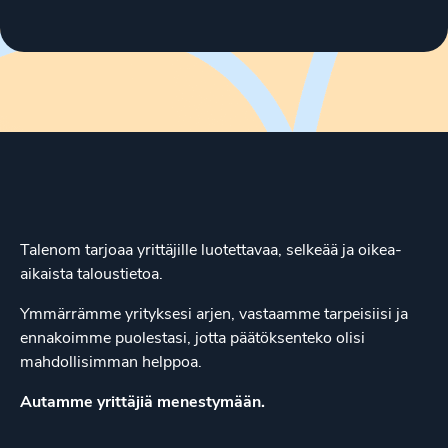
Talenom tarjoaa yrittäjille luotettavaa, selkeää ja oikea-
aikaista taloustietoa.
Ymmärrämme yrityksesi arjen, vastaamme tarpeisiisi ja
ennakoimme puolestasi, jotta päätöksenteko olisi
mahdollisimman helppoa.
Autamme yrittäjiä menestymään.