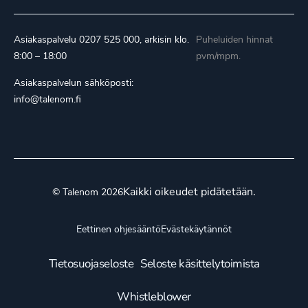
Asiakaspalvelu
0207 525 000
, arkisin klo.
Puheluiden hinnat
8:00 – 18:00
pvm/mpm.
Asiakaspalvelun sähköposti:
info@talenom.fi
Kaikki oikeudet pidätetään.
© Talenom 2026
Eettinen ohjesääntö
Evästekäytännöt
Tietosuojaseloste
Seloste käsittelytoimista
Whistleblower