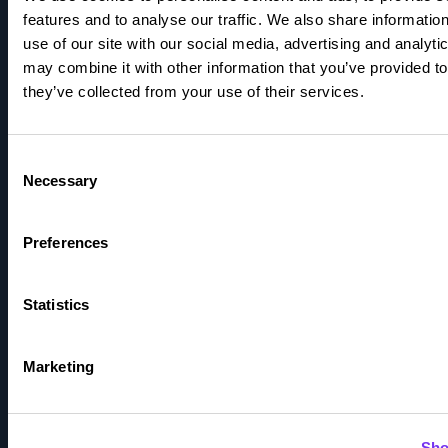
features and to analyse our traffic. We also share informatio
Talouspäällikköpalvelut
use of our site with our social media, advertising and analyt
may combine it with other information that you’ve provided to
Myyntilaskutuspalvelut
they’ve collected from your use of their services.
Ohjelmistot
Consent
Necessary
Yritystili
Selection
Tutustu
Preferences
Barometri
Statistics
Blogit
Marketing
Integraatioportaali
Kokemuksia
Sho