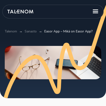
Talenom
→
Sanasto
→
Easor App – Mikä on Easor App?