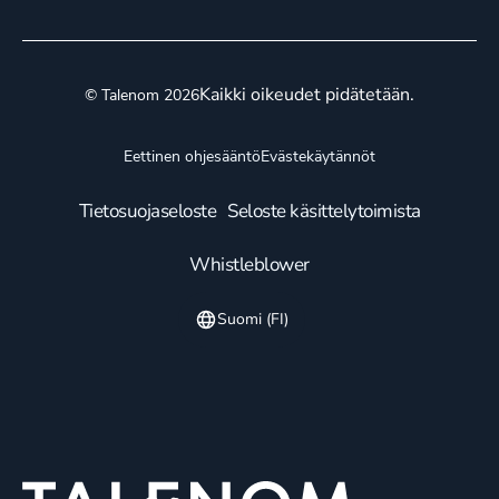
Kaikki oikeudet pidätetään.
© Talenom 2026
Eettinen ohjesääntö
Evästekäytännöt
Tietosuojaseloste
Seloste käsittelytoimista
Whistleblower
Suomi (FI)