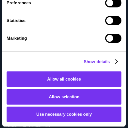
Preferences
Usein kysytyt kysymykset
Statistics
Tule kumppaniksi
Marketing
Kumppanit
Kumppaniedut
Show details
Ratkaisut
Allow all cookies
Kattavat tilitoimistopalvelut
Allow selection
Toimialaratkaisut
Talouspäällikköpalvelut
Use necessary cookies only
Tilitoimiston vaihtaminen