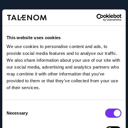
Talenom tarjoaa yrittäjille luotettavaa, selkeää ja oikea-
aikaista taloustietoa.
Ymmärrämme yrityksesi arjen, vastaamme tarpeisiisi ja
This website uses cookies
ennakoimme puolestasi, jotta päätöksenteko olisi
We use cookies to personalise content and ads, to
mahdollisimman helppoa.
provide social media features and to analyse our traffic.
Autamme yrittäjiä menestymään.
We also share information about your use of our site with
our social media, advertising and analytics partners who
may combine it with other information that you’ve
provided to them or that they’ve collected from your use
Meistä
of their services.
Avoimet työpaikat
Consent
Keitä me olemme
Necessary
Selection
Sijoittajat