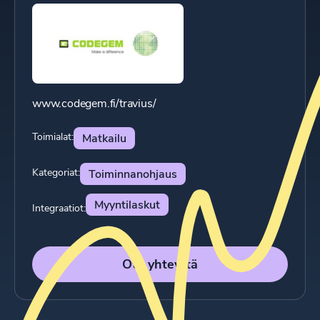
www.codegem.fi/travius/
Toimialat:
Matkailu
Kategoriat:
Toiminnanohjaus
Myyntilaskut
Integraatiot:
Ota yhteyttä