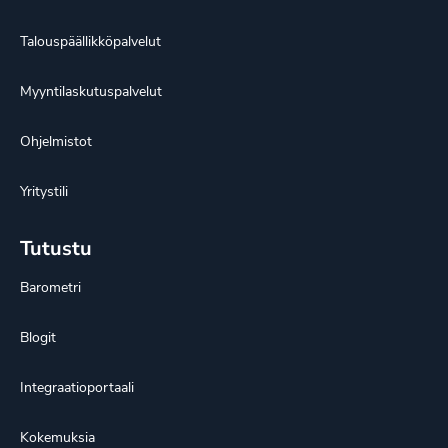
Talouspäällikköpalvelut
Myyntilaskutuspalvelut
Ohjelmistot
Yritystili
Tutustu
Barometri
Blogit
Integraatioportaali
Kokemuksia