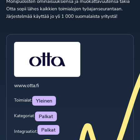
Monipuolisten ominaisuuksiensa ja muokattavuutensa takia
Otta sopii lähes kaikkien toimialojen työajanseurantaan.
Järjestelmää käyttää jo yli 1 000 suomalaista yritystä!
www.otta.fi
Toimialat:
Yleinen
Kategoriat:
Palkat
Palkat
Integraatiot: