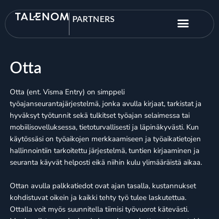
PARTNERS
Otta
Otta (ent. Visma Entry) on simppeli
työajanseurantajärjestelmä, jonka avulla kirjaat, tarkistat ja
hyväksyt työtunnit sekä tulkitset työajan selaimessa tai
mobiilisovelluksessa, tietoturvallisesti ja läpinäkyvästi. Kun
käytössäsi on työaikojen merkkaamiseen ja työaikatietojen
hallinnointiin tarkoitettu järjestelmä, tuntien kirjaaminen ja
seuranta käyvät helposti eikä niihin kulu ylimääräistä aikaa.
Ottan avulla palkkatiedot ovat ajan tasalla, kustannukset
kohdistuvat oikein ja kaikki tehty työ tulee laskutettua.
Ottalla voit myös suunnitella tiimisi työvuorot kätevästi.