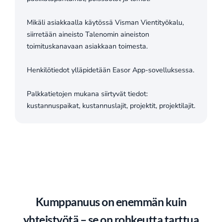
Mikäli asiakkaalla käytössä Visman Vientityökalu,
siirretään aineisto Talenomin aineiston
toimituskanavaan asiakkaan toimesta.
Henkilötiedot ylläpidetään Easor App-sovelluksessa.
Palkkatietojen mukana siirtyvät tiedot:
kustannuspaikat, kustannuslajit, projektit, projektilajit.
Kumppanuus on enemmän kuin
yhteistyötä – se on rohkeutta tarttua