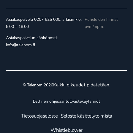
Asiakaspalvelu
0207 525 000
, arkisin klo.
Puheluiden hinnat
8:00 – 18:00
pvm/mpm.
Asiakaspalvelun sähköposti:
info@talenom.fi
Kaikki oikeudet pidätetään.
© Talenom 2026
Eettinen ohjesääntö
Evästekäytännöt
Tietosuojaseloste
Seloste käsittelytoimista
Whistleblower