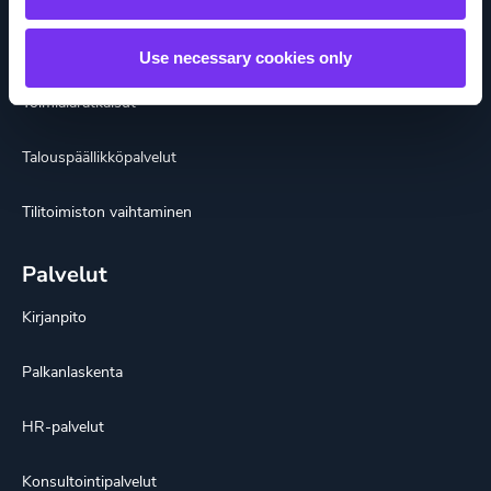
Ratkaisut
Kattavat tilitoimistopalvelut
Use necessary cookies only
Toimialaratkaisut
Talouspäällikköpalvelut
Tilitoimiston vaihtaminen
Palvelut
Kirjanpito
Palkanlaskenta
HR-palvelut
Konsultointipalvelut