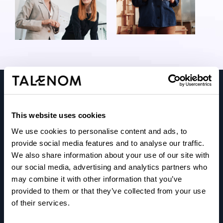
This website uses cookies
Talenom tarjoaa yrittäjille luotettavaa, selkeää ja oikea-
We use cookies to personalise content and ads, to
aikaista taloustietoa.
provide social media features and to analyse our traffic.
We also share information about your use of our site with
Ymmärrämme yrityksesi arjen, vastaamme tarpeisiisi ja
our social media, advertising and analytics partners who
ennakoimme puolestasi, jotta päätöksenteko olisi
may combine it with other information that you’ve
mahdollisimman helppoa.
provided to them or that they’ve collected from your use
of their services.
Autamme yrittäjiä menestymään.