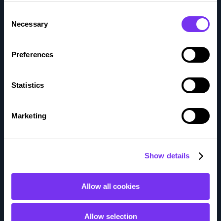
Consent
Necessary
Meistä
Selection
Avoimet työpaikat
Preferences
Keitä me olemme
Statistics
Sijoittajat
Marketing
Usein kysytyt kysymykset
Tule kumppaniksi
Show details
Kumppanit
Allow all cookies
Kumppaniedut
Allow selection