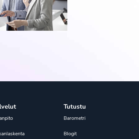
lvelut
Tutustu
janpito
Barometri
kanlaskenta
Blogit