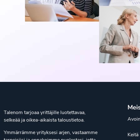
Mei
Talenom tarjoaa yrittäjille luotettavaa,
Avoim
selkeää ja oikea-aikaista taloustietoa.
Ymmärrämme yrityksesi arjen, vastaamme
Keit