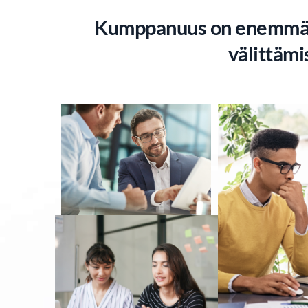
Kumppanuus on enemmän k
välittämi