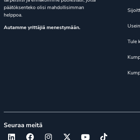
tarpeisiisi ja ennakoimme puolestasi, jotta
päätöksenteko olisi mahdollisimman
Sijoit
helppoa.
Usein
Autamme yrittäjiä menestymään.
Tule 
Kump
Kump
Seuraa meitä