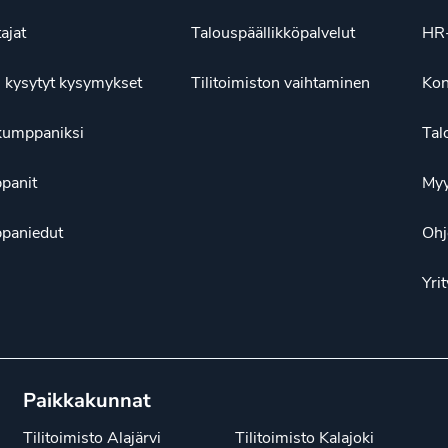
tajat
Talouspäällikköpalvelut
HR-
 kysytyt kysymykset
Tilitoimiston vaihtaminen
Kon
kumppaniksi
Tal
panit
Myy
paniedut
Ohj
Yrit
Paikkakunnat
Tilitoimisto Alajärvi
Tilitoimisto Kalajoki