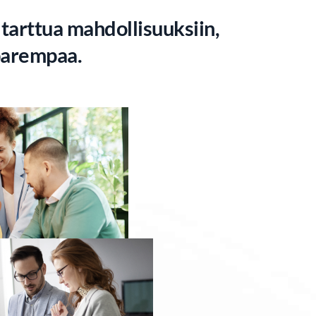
arttua mahdollisuuksiin,
 parempaa.