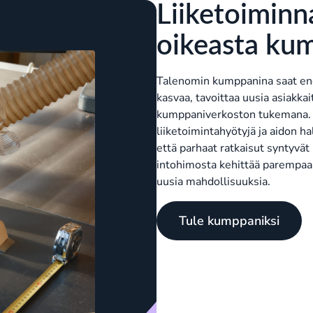
Liiketoiminn
oikeasta ku
Talenomin kumppanina saat en
kasvaa, tavoittaa uusia asiakkai
kumppaniverkoston tukemana. 
liiketoimintahyötyjä ja aidon
että parhaat ratkaisut syntyvät 
intohimosta kehittää parempaa
uusia mahdollisuuksia.
Tule kumppaniksi