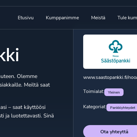
Etusivu
Kumppanimme
Meistä
Tule kum
kki
vuuteen. Olemme
www.saastopankki.fi/noo
iakkaille. Meiltä saat
Toimialat:
Yleinen
Kategoriat:
si – saat käyttöösi
Pankkiyhteydet
i ja luotettavasti. Sinä
Ota yhteyttä