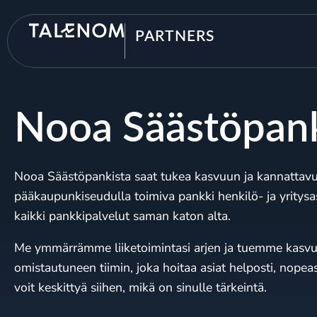
PARTNERS
Nooa Säästöpan
Nooa Säästöpankista saat tukea kasvuun ja kannatta
pääkaupunkiseudulla toimiva pankki henkilö- ja yritysas
kaikki pankkipalvelut saman katon alta.
Me ymmärrämme liiketoimintasi arjen ja tuemme kasvua
omistautuneen tiimin, joka hoitaa asiat helposti, nopeast
voit keskittyä siihen, mikä on sinulle tärkeintä.