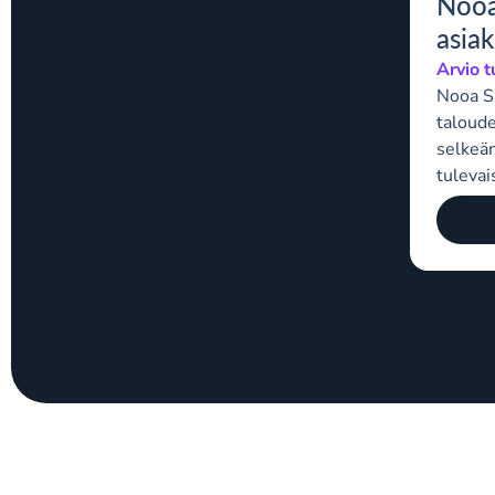
Nooa
asiak
Arvio t
Nooa Sä
taloude
selkeän
tuleva