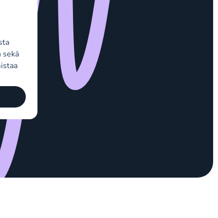
sta
n sekä
istaa