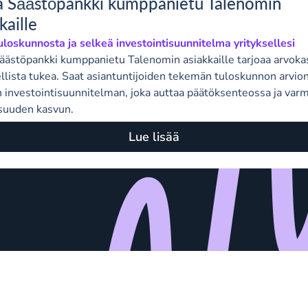
 Säästöpankki kumppanietu Talenomin
kaille
uloskunnosta ja selkeä investointisuunnitelma yrityksellesi
ästöpankki kumppanietu Talenomin asiakkaille tarjoaa arvoka
llista tukea. Saat asiantuntijoiden tekemän tuloskunnon arvio
 investointisuunnitelman, joka auttaa päätöksenteossa ja varm
isuuden kasvun.
Lue lisää