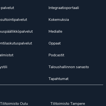
palvelut
Integraatioportaali
sultointipalvelut
Kokemuksia
ouspäällikköpalvelut
Medialle
ntilaskutuspalvelut
Oppaat
elmistot
Podcastit
ystili
Taloushallinnon sanasto
Tapahtumat
Tilitoimisto Oulu
Tilitoimisto Tampere