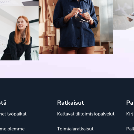
stä
Ratkaisut
Pa
et työpaikat
Kattavat tilitoimistopalvelut
Kir
ä me olemme
Toimialaratkaisut
Pal