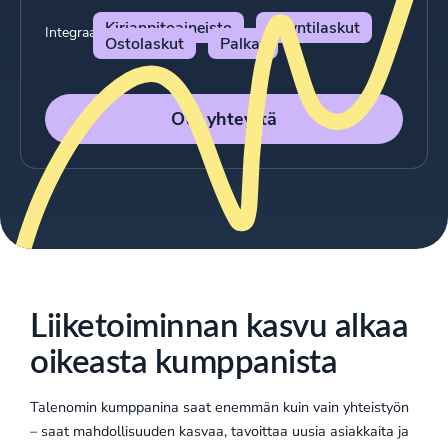
Kirjanpitoaineisto
Myyntilaskut
Integraatiot:
Ostolaskut
Palkat
Ota yhteyttä
Liiketoiminnan kasvu alkaa
oikeasta kumppanista
Talenomin kumppanina saat enemmän kuin vain yhteistyön
– saat mahdollisuuden kasvaa, tavoittaa uusia asiakkaita ja