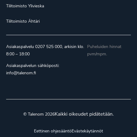
Tilitoimisto Ylivieska
Tilitoimisto Ähtäri
Asiakaspalvelu
0207 525 000
, arkisin klo.
Puheluiden hinnat
8:00 – 18:00
pvm/mpm.
Asiakaspalvelun sähköposti:
info@talenom.fi
Kaikki oikeudet pidätetään.
© Talenom 2026
Eettinen ohjesääntö
Evästekäytännöt