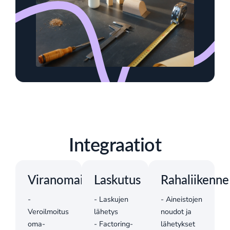
Integraatiot
Viranomaisilmoitukset
Laskutus
Rahaliikenne
-
- Laskujen
- Aineistojen
Veroilmoitus
lähetys
noudot ja
oma-
- Factoring-
lähetykset