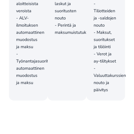
aloitteisista
laskut ja
-
veroista
suoritusten
Tiliotteiden
- ALV-
nouto
ja -saldojen
ilmoituksen
- Perintä ja
nouto
automaattinen
maksumuistutukset
- Maksut,
muodostus
suoritukset
ja maksu
ja tiliöinti
-
- Verot ja
Työnantajasuoritusten
ay-tilitykset
automaattinen
-
muodostus
Valuuttakurssien
ja maksu
nouto ja
päivitys