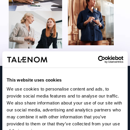
This website uses cookies
We use cookies to personalise content and ads, to
provide social media features and to analyse our traffic.
Talenom tarjoaa yrittäjille luotettavaa, selkeää ja oikea-
We also share information about your use of our site with
aikaista taloustietoa.
our social media, advertising and analytics partners who
may combine it with other information that you’ve
Ymmärrämme yrityksesi arjen, vastaamme tarpeisiisi ja
provided to them or that they’ve collected from your use
ennakoimme puolestasi, jotta päätöksenteko olisi