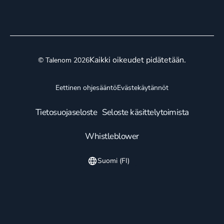
Kaikki oikeudet pidätetään.
© Talenom 2026
Eettinen ohjesääntö
Evästekäytännöt
Tietosuojaseloste
Seloste käsittelytoimista
Whistleblower
Suomi (FI)