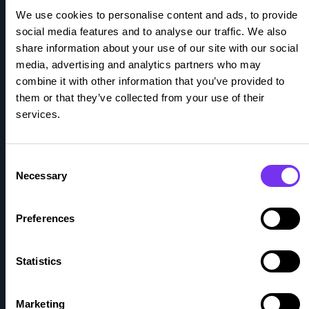
We use cookies to personalise content and ads, to provide
Tilitoimiston vaihtaminen
social media features and to analyse our traffic. We also
share information about your use of our site with our social
Palvelut
media, advertising and analytics partners who may
combine it with other information that you’ve provided to
Kirjanpito
them or that they’ve collected from your use of their
services.
Palkanlaskenta
HR-palvelut
Consent
Necessary
Selection
Konsultointipalvelut
Preferences
Talouspäällikköpalvelut
Myyntilaskutuspalvelut
Statistics
Ohjelmistot
Marketing