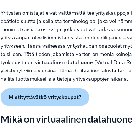
Yritysten omistajat eivät välttämättä tee yrityskauppoja k
epätietoisuutta ja sellaista terminologiaa, joka voi hä
monimutkaisia prosesseja, jotka vaativat tarkkaa suunnitte
yrityskaupan oleellisimmista osista on due diligence – v
yritykseen. Tässä vaiheessa yrityskaupan osapuolet myös
toisilleen. Tätä tiedon jakamista varten on monia keinoj
työkaluista on
virtuaalinen datahuone
(Virtual Data R
yleistynyt viime vuosina. Tämä digitaalinen alusta tarjo
hallita luottamuksellisia tietoja yrityskauppojen aikana.
Mietityttävätkö yrityskaupat?
Mikä on virtuaalinen datahuone