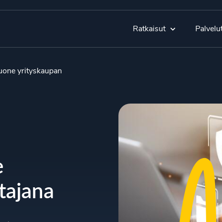
Ratkaisut
Palvelu
uone yrityskaupan
e
tajana