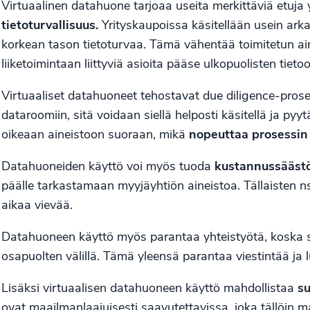
Virtuaalinen datahuone tarjoaa useita merkittäviä etuja
tietoturvallisuus
.
Yrityskaupoissa käsitellään usein arkal
korkean tason tietoturvaa. Tämä vähentää toimitetun ainei
liiketoimintaan liittyviä asioita pääse ulkopuolisten tieto
Virtuaaliset datahuoneet tehostavat due diligence-proses
dataroomiin, sitä voidaan siellä helposti käsitellä ja pyy
oikeaan aineistoon suoraan, mikä
nopeuttaa prosessin 
Datahuoneiden käyttö voi myös tuoda
kustannussääst
päälle tarkastamaan myyjäyhtiön aineistoa. Tällaisten ns.
aikaa vievää.
Datahuoneen käyttö myös parantaa yhteistyötä, koska se
osapuolten välillä. Tämä yleensä parantaa viestintää j
Lisäksi virtuaalisen datahuoneen käyttö mahdollistaa
su
ovat maailmanlaajuisesti saavutettavissa, joka tällöin m