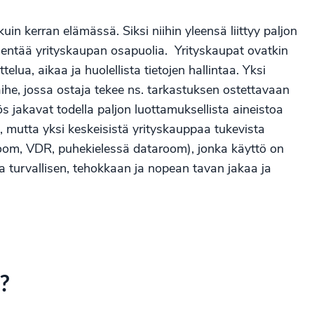
uin kerran elämässä. Siksi niihin yleensä liittyy paljon
mmentää yrityskaupan osapuolia. Yrityskaupat ovatkin
lua, aikaa ja huolellista tietojen hallintaa. Yksi
aihe, jossa ostaja tekee ns. tarkastuksen ostettavaan
 jakavat todella paljon luottamuksellista aineistoa
a, mutta yksi keskeisistä yrityskauppaa tukevista
oom, VDR, puhekielessä dataroom), jonka käyttö on
aa turvallisen, tehokkaan ja nopean tavan jakaa ja
?