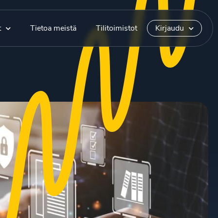
t
Tietoa meistä
Tilitoimistot
Kirjaudu