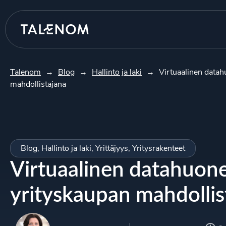
Talenom
→
Blog
→
Hallinto ja laki
→
Virtuaalinen datah
mahdollistajana
Blog
,
Hallinto ja laki
,
Yrittäjyys
,
Yritysrakenteet
Virtuaalinen datahuon
yrityskaupan mahdollis