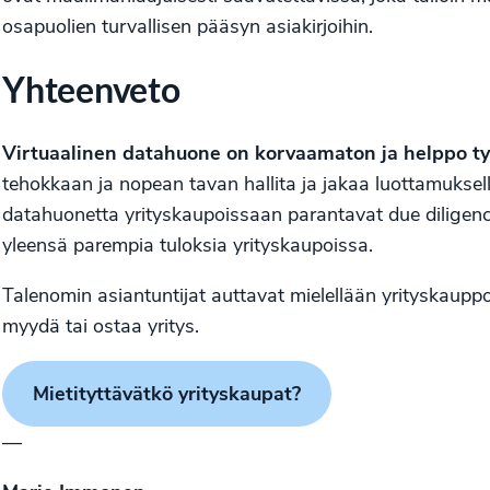
osapuolien turvallisen pääsyn asiakirjoihin.
Yhteenveto
Virtuaalinen datahuone on korvaamaton ja helppo ty
tehokkaan ja nopean tavan hallita ja jakaa luottamuksellis
datahuonetta yrityskaupoissaan parantavat due diligenc
yleensä parempia tuloksia yrityskaupoissa.
Talenomin
asiantuntijat
auttavat mielellään yrityskauppoi
myydä tai ostaa yritys.
Mietityttävätkö yrityskaupat?
—