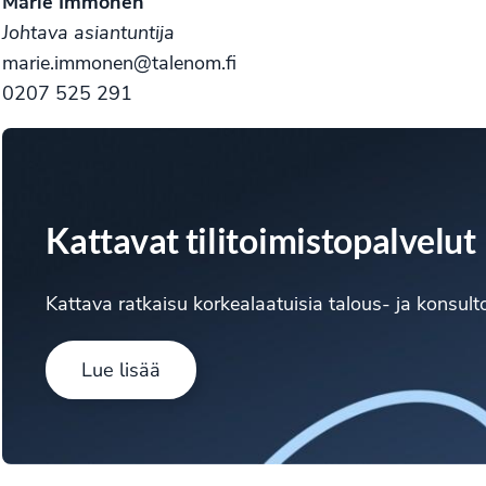
Marie Immonen
Johtava asiantuntija
marie.immonen@talenom.fi
0207 525 291
Kattavat tilitoimistopalvelut
Kattava ratkaisu korkealaatuisia talous- ja konsulto
Lue lisää