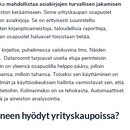
oka
mahdollistaa asiakirjojen turvallisen jakamisen
neiston keräämiseen. Sinne yrityskaupan osapuolet
en asiakirjoja. Se on erityisesti suunniteltu
n kirjanpitoaineistoja, taloudellisia raportteja,
pan osapuolet haluavat toisistaan tietää.
 kirjeitse, puhelimessa valokuvina tms. Näiden
 Dataroomit tarjoavat useita etuja perinteisiin
in on yleensä osapuolilla helppo pääsy, jolloin
tahansa, milloin tahansa. Toiseksi sen käyttäminen on
ät ja käyttöoikeuksien hallinta varmistavat sen, että
 tietoihin. Kolmanneksi on se tehokasta. Automaattiset
ä ja aineiston analysointia.
oneen hyödyt yrityskaupoissa?