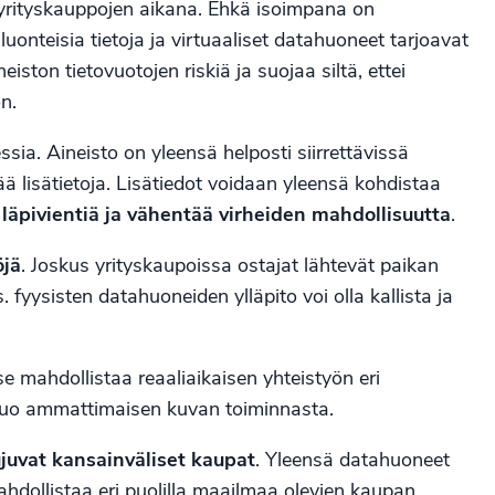
 yrityskauppojen aikana. Ehkä isoimpana on
uonteisia tietoja ja virtuaaliset datahuoneet tarjoavat
ston tietovuotojen riskiä ja suojaa siltä, ettei
on.
sia. Aineisto on yleensä helposti siirrettävissä
tää lisätietoja. Lisätiedot voidaan yleensä kohdistaa
läpivientiä ja vähentää virheiden mahdollisuutta
.
öjä
. Joskus yrityskaupoissa ostajat lähtevät paikan
 fyysisten datahuoneiden ylläpito voi olla kallista ja
 mahdollistaa reaaliaikaisen yhteistyön eri
a luo ammattimaisen kuvan toiminnasta.
juvat kansainväliset kaupat
. Yleensä datahuoneet
ahdollistaa eri puolilla maailmaa olevien kaupan