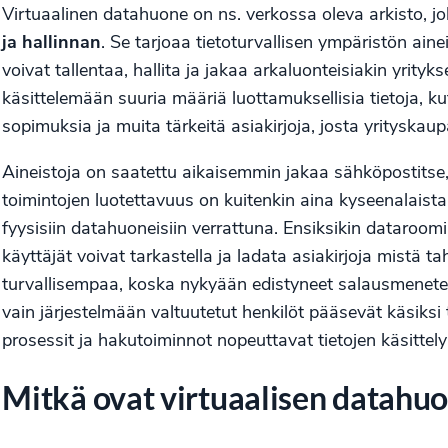
Virtuaalinen datahuone on ns. verkossa oleva arkisto, j
ja hallinnan
. Se tarjoaa tietoturvallisen ympäristön ai
voivat tallentaa, hallita ja jakaa arkaluonteisiakin yrityks
käsittelemään suuria määriä luottamuksellisia tietoja, kute
sopimuksia ja muita tärkeitä asiakirjoja, josta yrityskau
Aineistoja on saatettu aikaisemmin jakaa sähköpostitse,
toimintojen luotettavuus on kuitenkin aina kyseenalaista.
fyysisiin datahuoneisiin verrattuna. Ensiksikin dataroomi
käyttäjät voivat tarkastella ja ladata asiakirjoja mistä 
turvallisempaa, koska nykyään edistyneet salausmenetelm
vain järjestelmään valtuutetut henkilöt pääsevät käsiksi
prosessit ja hakutoiminnot nopeuttavat tietojen käsittely
Mitkä ovat virtuaalisen datahu