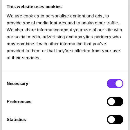
This website uses cookies
We use cookies to personalise content and ads, to
provide social media features and to analyse our traffic.
Verotuksen muistilista: näin
We also share information about your use of our site with
yrittäjä voi säästää veroissa
our social media, advertising and analytics partners who
Haluatko säästää veroissa ja parantaa yrityksesi
may combine it with other information that you’ve
kannattavuutta? Tässä blogissa esitellään yrittäjän
provided to them or that they’ve collected from your use
verotuksen muistilista,...
of their services.
Lue julkaisu
Consent
Necessary
Selection
Siirry blogiin
Preferences
Statistics