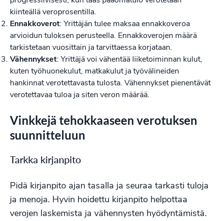
progressiivisesti, kun taas pääomatulo verotetaan
kiinteällä veroprosentilla.
Ennakkoverot
: Yrittäjän tulee maksaa ennakkoveroa
arvioidun tuloksen perusteella. Ennakkoverojen määrä
tarkistetaan vuosittain ja tarvittaessa korjataan.
Vähennykset
: Yrittäjä voi vähentää liiketoiminnan kulut,
kuten työhuonekulut, matkakulut ja työvälineiden
hankinnat verotettavasta tulosta. Vähennykset pienentävät
verotettavaa tuloa ja siten veron määrää.
Vinkkejä tehokkaaseen verotuksen
suunnitteluun
Tarkka kirjanpito
Pidä kirjanpito ajan tasalla ja seuraa tarkasti tuloja
ja menoja. Hyvin hoidettu kirjanpito helpottaa
verojen laskemista ja vähennysten hyödyntämistä.