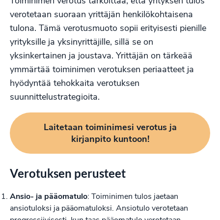
Toiminimen verotus tarkoittaa, että yrityksen tulos
verotetaan suoraan yrittäjän henkilökohtaisena
tulona. Tämä verotusmuoto sopii erityisesti pienille
yrityksille ja yksinyrittäjille, sillä se on
yksinkertainen ja joustava. Yrittäjän on tärkeää
ymmärtää toiminimen
verotuksen
periaatteet ja
hyödyntää tehokkaita verotuksen
suunnittelustrategioita.
Laitetaan toiminimesi verotus ja
kirjanpito kuntoon!
Verotuksen perusteet
Ansio- ja pääomatulo
: Toiminimen tulos jaetaan
ansiotuloksi ja pääomatuloksi. Ansiotulo verotetaan