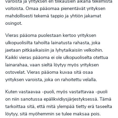
varoista ja yrityksen eri tilikausien aikana tekemistä
voitoista. Omaa pääomaa pienentävät yrityksen
mahdollisesti tekemä tappio ja yhtiön jakamat
osingot.
Vieras pääoma puolestaan kertoo yrityksen
ulkopuolisilta tahoilta lainatusta rahasta, joka
jaetaan pitkäaikaisiin ja lyhytaikaisiin velkoihin.
Kaikki vieras pääoma ei ole ulkopuoliselta otettua
lainarahaa, vaan sieltä löytyy myös yrityksen
ostovelat. Vieras pääoma kuvaa sitä osaa
yrityksen varoista, joka on rahoitettu velalla.
Kuten vastaavaa -puoli, myös vastattavaa -puoli
on niin sanotussa epälikvidiysjärjestyksessä. Tämä
tarkoittaa sitä, että mitä ylempää tietty erä taseelta
löytyy, sitä myöhemmin se tulee maksaa pois.