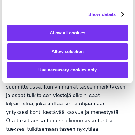
kunnossa pitkin tilikautta. Näin yrittäjä ja muut
sidosryhmät saavat tarvittaessa ajankohtaista
Show details
tietoa yrityksen tilanteesta. Lisäksi esimerkiksi
tilinpäätökseen valmistautuminen on helpompaa.
Allow all cookies
Tase tulisi pitää aina sellaisessa kunnossa, että
yritystä on tarpeen tullen mahdollista rahoittaa.
Allow selection
Yrityksen tase ei ole pelkkä kokoelma numeroita –
se on yrityksen taloudellisen terveyden peili ja
Use necessary cookies only
samalla strateginen työkalu tulevaisuuden
suunnittelussa. Kun ymmärrät taseen merkityksen
ja osaat tulkita sen viestejä oikein, saat
kilpailuetua, joka auttaa sinua ohjaamaan
yrityksesi kohti kestävää kasvua ja menestystä.
Ota tarvittaessa taloushallinnon asiantuntija
tueksesi tulkitsemaan taseen nykytilaa.