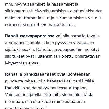
mm. myyntisaamiset, lainasaamiset ja
siirtosaamiset. Myyntisaamisissa ovat asiakkaiden
maksamattomat laskut ja siirtosaamisissa voi olla
esimerkiksi etukäteen maksettu kulu.
Rahoitusarvopapereissa
voi olla samalla tavalla
arvopaperisijoituksia kuin pysyvien vastaavien
sijoituksissakin. Rahoitusarvopapereihin merkityt
sijoitukset ovat kuitenkin tarkoitettu omistettavan
lyhyemmän aikaa.
Rahat ja pankkisaamiset
ovat luonteeltaan
puhdasta rahaa, joko käteisenä tai pankkitilillä.
Pankkitilin saldo näkyy taseessa alimpana.
Voidaankin ajatella, että mitä ylemmäksi tästä
mennään, niin sitä kauemmin kestää erän
muuttaminen rahaksi.