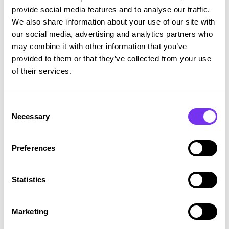
tunnusluku.
provide social media features and to analyse our traffic.
We also share information about your use of our site with
Kuten muissakin tunnusluvuissa, täytyy sijoitetun
our social media, advertising and analytics partners who
pääoman tuottoa arvioitaessa huomioida aina se,
may combine it with other information that you’ve
että yrityksen tilinpäätöksen tiedot ovat
provided to them or that they’ve collected from your use
käytännössä aina historiaa. Lisäksi sijoitetun
of their services.
pääoman tuottoon voi liittyä epävarmuustekijöitä
esimerkiksi sellaisista investoinneista, jotka eivät
Consent
ole ehtineet tuottaa vielä tuloja tilikauden aikana.
Necessary
Selection
Tunnusluku voi olla hyvä myös silloin, vaikka yritys
tekisi tappiota. Tämä voi olla seurausta suurista
Preferences
rahoituskuluista tai maksetuista veroista.
Statistics
Lopuksi
Taseen kehittymistä on syytä tarkastella riittävän
Marketing
usein ja huolehtia siitä, että tase on siistissä