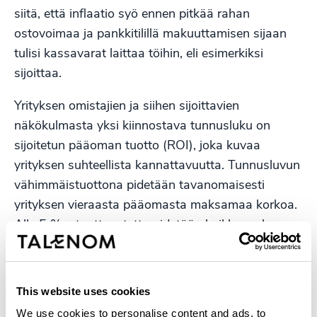
siitä, että inflaatio syö ennen pitkää rahan
ostovoimaa ja pankkitilillä makuuttamisen sijaan
tulisi kassavarat laittaa töihin, eli esimerkiksi
sijoittaa.
Yrityksen omistajien ja siihen sijoittavien
näkökulmasta yksi kiinnostava tunnusluku on
sijoitetun pääoman tuotto (ROI), joka kuvaa
yrityksen suhteellista kannattavuutta. Tunnusluvun
vähimmäistuottona pidetään tavanomaisesti
yrityksen vieraasta pääomasta maksamaa korkoa.
Alle 5 %:n tuottoastetta pidetään heikkona, kun
taas yli 15 %:n tuottoastetta voidaan pitää
hyvänä. Omavaraisuusasteesta ja
maksuvalmiudesta poiketen, sijoitetun pääoman
This website uses cookies
tuotto on yrityksen toimialasta riippumaton
We use cookies to personalise content and ads, to