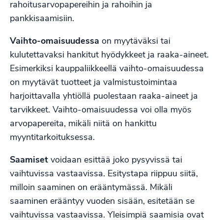
rahoitusarvopapereihin ja rahoihin ja
pankkisaamisiin.
Vaihto-omaisuudessa
on myytäväksi tai
kulutettavaksi hankitut hyödykkeet ja raaka-aineet.
Esimerkiksi kauppaliikkeellä vaihto-omaisuudessa
on myytävät tuotteet ja valmistustoimintaa
harjoittavalla yhtiöllä puolestaan raaka-aineet ja
tarvikkeet. Vaihto-omaisuudessa voi olla myös
arvopapereita, mikäli niitä on hankittu
myyntitarkoituksessa.
Saamiset
voidaan esittää joko pysyvissä tai
vaihtuvissa vastaavissa. Esitystapa riippuu siitä,
milloin saaminen on erääntymässä. Mikäli
saaminen erääntyy vuoden sisään, esitetään se
vaihtuvissa vastaavissa. Yleisimpiä saamisia ovat