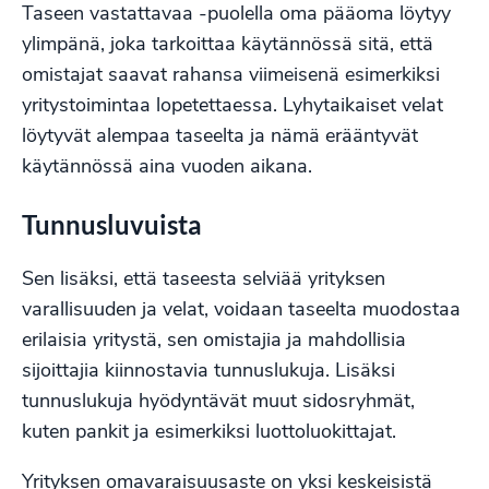
Taseen vastattavaa -puolella oma pääoma löytyy
ylimpänä, joka tarkoittaa käytännössä sitä, että
omistajat saavat rahansa viimeisenä esimerkiksi
yritystoimintaa lopetettaessa. Lyhytaikaiset velat
löytyvät alempaa taseelta ja nämä erääntyvät
käytännössä aina vuoden aikana.
Tunnusluvuista
Sen lisäksi, että taseesta selviää yrityksen
varallisuuden ja velat, voidaan taseelta muodostaa
erilaisia yritystä, sen omistajia ja mahdollisia
sijoittajia kiinnostavia tunnuslukuja. Lisäksi
tunnuslukuja hyödyntävät muut sidosryhmät,
kuten pankit ja esimerkiksi
luottoluokittajat
.
Yrityksen omavaraisuusaste on yksi keskeisistä