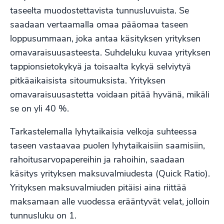
taseelta muodostettavista tunnusluvuista. Se
saadaan vertaamalla omaa pääomaa taseen
loppusummaan, joka antaa käsityksen yrityksen
omavaraisuusasteesta. Suhdeluku kuvaa yrityksen
tappionsietokykyä ja toisaalta kykyä selviytyä
pitkäaikaisista sitoumuksista. Yrityksen
omavaraisuusastetta voidaan pitää hyvänä, mikäli
se on yli 40 %.
Tarkastelemalla lyhytaikaisia velkoja suhteessa
taseen vastaavaa puolen lyhytaikaisiin saamisiin,
rahoitusarvopapereihin ja rahoihin, saadaan
käsitys yrityksen maksuvalmiudesta (Quick Ratio).
Yrityksen maksuvalmiuden pitäisi aina riittää
maksamaan alle vuodessa erääntyvät velat, jolloin
tunnusluku on 1.