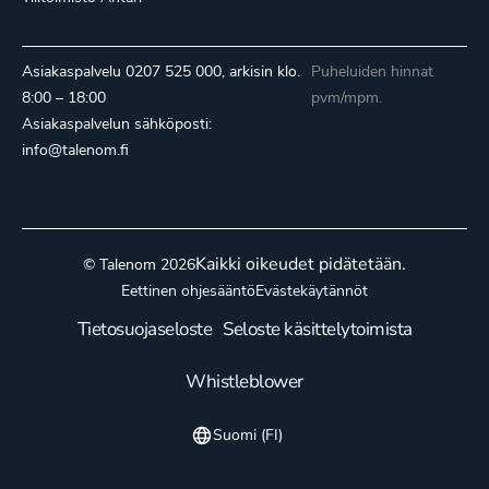
Asiakaspalvelu
0207 525 000
, arkisin klo.
Puheluiden hinnat
8:00 – 18:00
pvm/mpm.
Asiakaspalvelun sähköposti:
info@talenom.fi
Kaikki oikeudet pidätetään.
© Talenom 2026
Eettinen ohjesääntö
Evästekäytännöt
Tietosuojaseloste
Seloste käsittelytoimista
Whistleblower
Suomi (FI)