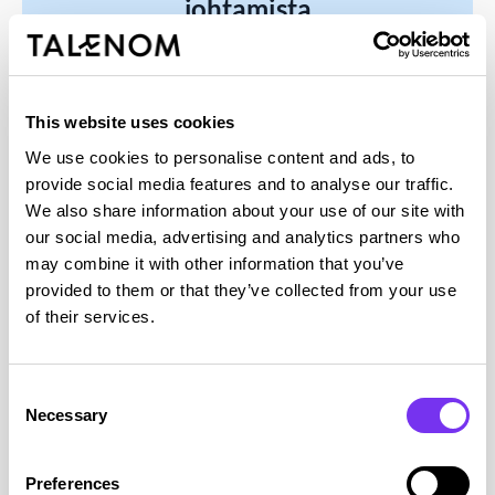
johtamista
Rahoituksen epävarmuus ja kasvavat investointitarpeet
haastavat yhdistysten ja säätiöiden perinteisiä
budjetointikäytäntöjä. Tässä artikkelissa...
Lue julkaisu
This website uses cookies
We use cookies to personalise content and ads, to
provide social media features and to analyse our traffic.
We also share information about your use of our site with
Talenom pk-yritysbarometri
our social media, advertising and analytics partners who
7/26
may combine it with other information that you’ve
provided to them or that they’ve collected from your use
Talenomin barometri tarjoaa tietoa kotimaisen pk-
of their services.
yrityskentän ja toimialojen suhdannevaihteluista
yritysten ja tiedotusvälineiden käyttöön....
Consent
Necessary
Selection
Lue julkaisu
Preferences