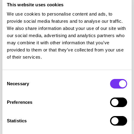
Talenom pk-yritysbarometri
This website uses cookies
7/26
We use cookies to personalise content and ads, to
provide social media features and to analyse our traffic.
Talenomin barometri tarjoaa tietoa kotimaisen pk-
We also share information about your use of our site with
yrityskentän ja toimialojen suhdannevaihteluista
our social media, advertising and analytics partners who
yritysten ja tiedotusvälineiden käyttöön....
may combine it with other information that you’ve
provided to them or that they’ve collected from your use
of their services.
Lue julkaisu
Consent
Necessary
Selection
Siirry blogiin
Preferences
Statistics