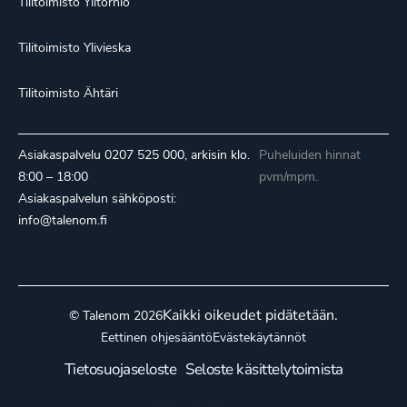
Tilitoimisto Ylitornio
Tilitoimisto Ylivieska
Tilitoimisto Ähtäri
Asiakaspalvelu
0207 525 000
, arkisin klo.
Puheluiden hinnat
8:00 – 18:00
pvm/mpm.
Asiakaspalvelun sähköposti:
info@talenom.fi
Kaikki oikeudet pidätetään.
© Talenom 2026
Eettinen ohjesääntö
Evästekäytännöt
Tietosuojaseloste
Seloste käsittelytoimista