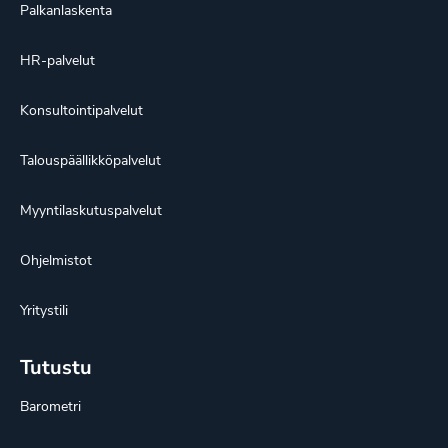
Palkanlaskenta
HR-palvelut
Konsultointipalvelut
Talouspäällikköpalvelut
Myyntilaskutuspalvelut
Ohjelmistot
Yritystili
Tutustu
Barometri