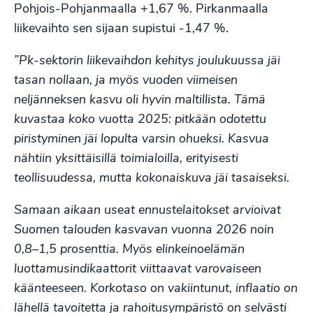
Pohjois-Pohjanmaalla +1,67 %. Pirkanmaalla
liikevaihto sen sijaan supistui -1,47 %.
”Pk-sektorin liikevaihdon kehitys joulukuussa jäi
tasan nollaan, ja myös vuoden viimeisen
neljänneksen kasvu oli hyvin maltillista. Tämä
kuvastaa koko vuotta 2025: pitkään odotettu
piristyminen jäi lopulta varsin ohueksi. Kasvua
nähtiin yksittäisillä toimialoilla, erityisesti
teollisuudessa, mutta kokonaiskuva jäi tasaiseksi.
Samaan aikaan useat ennustelaitokset arvioivat
Suomen talouden kasvavan vuonna 2026 noin
0,8–1,5 prosenttia. Myös elinkeinoelämän
luottamusindikaattorit viittaavat varovaiseen
käänteeseen. Korkotaso on vakiintunut, inflaatio on
lähellä tavoitetta ja rahoitusympäristö on selvästi