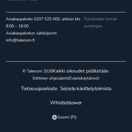
Asiakaspalvelu
0207 525 000
, arkisin klo.
Puheluiden hinnat
8:00 – 18:00
pvm/mpm.
Asiakaspalvelun sähköposti:
info@talenom.fi
Kaikki oikeudet pidätetään.
© Talenom 2026
Eettinen ohjesääntö
Evästekäytännöt
Tietosuojaseloste
Seloste käsittelytoimista
Whistleblower
Suomi (FI)