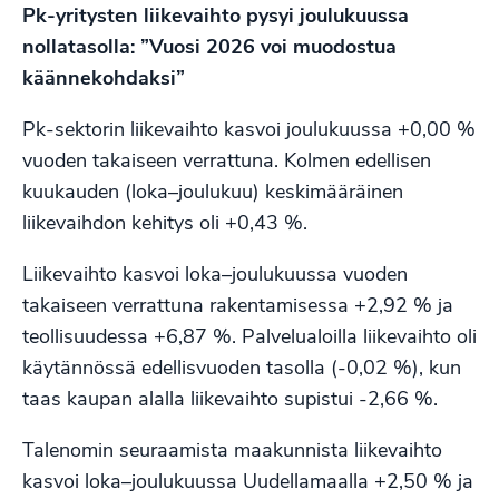
Pk-yritysten liikevaihto pysyi joulukuussa
nollatasolla: ”Vuosi 2026 voi muodostua
käännekohdaksi”
Pk-sektorin liikevaihto kasvoi joulukuussa +0,00 %
vuoden takaiseen verrattuna. Kolmen edellisen
kuukauden (loka–joulukuu) keskimääräinen
liikevaihdon kehitys oli +0,43 %.
Liikevaihto kasvoi loka–joulukuussa vuoden
takaiseen verrattuna rakentamisessa +2,92 % ja
teollisuudessa +6,87 %. Palvelualoilla liikevaihto oli
käytännössä edellisvuoden tasolla (-0,02 %), kun
taas kaupan alalla liikevaihto supistui -2,66 %.
Talenomin seuraamista maakunnista liikevaihto
kasvoi loka–joulukuussa Uudellamaalla +2,50 % ja