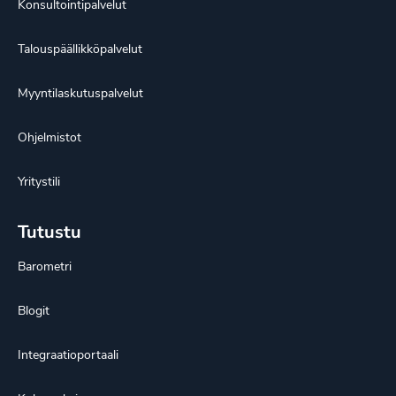
Konsultointipalvelut
Talouspäällikköpalvelut
Myyntilaskutuspalvelut
Ohjelmistot
Yritystili
Tutustu
Barometri
Blogit
Integraatioportaali