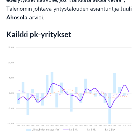
edellytykset kasvulle, jos markkina alkaa vetää”
,
Talenomin johtava yritystalouden asiantuntija
Juuli
Ahosola
arvioi.
Kaikki pk-yritykset