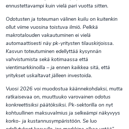
ennustettavampi kuin vielä pari vuotta sitten.
Odotusten ja toteuman välinen kuilu on kuitenkin
ollut viime vuosina toistuva ilmiö. Pelkkä
makrotalouden vakautuminen ei vielä
automaattisesti näy pk-yritysten tilauskirjoissa.
Kasvun toteutuminen edellyttää kysynnän
vahvistumista sekä kotimaassa että
vientimarkkinoilla – ja ennen kaikkea sitä, että
yritykset uskaltavat jälleen investoida.
Vuosi 2026 voi muodostua käännekohdaksi, mutta
ratkaisevaa on, muuttuuko varovainen odotus
konkreettisiksi päätöksiksi. Pk-sektorilla on nyt
kohtuullinen maksuvalmius ja selkeämpi näkyvyys
korko- ja kustannusympäristöön. Se luo