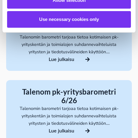
Allow selection
Talenom pk-yritysbarometri
Use necessary cookies only
7/26
Talenomin barometri tarjoaa tietoa kotimaisen pk-
yrityskentän ja toimialojen suhdannevaihteluista
yritysten ja tiedotusvälineiden käyttöön....
Lue julkaisu
Talenom pk-yritysbarometri
6/26
Talenomin barometri tarjoaa tietoa kotimaisen pk-
yrityskentän ja toimialojen suhdannevaihteluista
yritysten ja tiedotusvälineiden käyttöön....
Lue julkaisu