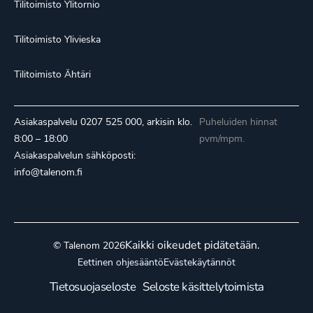
Tilitoimisto Ylitornio
Tilitoimisto Ylivieska
Tilitoimisto Ähtäri
Asiakaspalvelu
0207 525 000
, arkisin klo.
Puheluiden hinnat
8:00 – 18:00
pvm/mpm.
Asiakaspalvelun sähköposti:
info@talenom.fi
Kaikki oikeudet pidätetään.
© Talenom 2026
Eettinen ohjesääntö
Evästekäytännöt
Tietosuojaseloste
Seloste käsittelytoimista