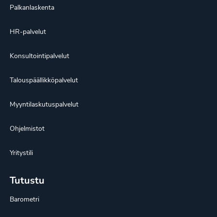
Palkanlaskenta
HR-palvelut
Konsultointipalvelut
Talouspäällikköpalvelut
Myyntilaskutuspalvelut
Ohjelmistot
Yritystili
Tutustu
Barometri