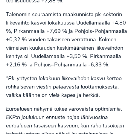
teollisuudessa +7,88 %.
Talenomin seuraamista maakunnista pk-sektorin
liikevaihto kasvoi lokakuussa Uudellamaalla +4,80
%, Pirkanmaalla +7,69 % ja Pohjois-Pohjanmaalla
+0,32 % vuoden takaiseen verrattuna. Kolmen
viimeisen kuukauden keskimääräinen liikevaihdon
kehitys oli Uudellamaalla +3,50 %, Pirkanmaalla
+2,16 % ja Pohjois-Pohjanmaalla -6,33 %.
“Pk-yritysten lokakuun liikevaihdon kasvu kertoo
rohkaisevan viestin palaavasta luottamuksesta,
vaikka käänne on vielä kapea ja herkkä.
Euroalueen näkymä tukee varovaista optimismia.
EKP:n joulukuun ennuste nojaa lähivuosina
euroalueen tasaiseen kasvuun, kun rahoitusolojen