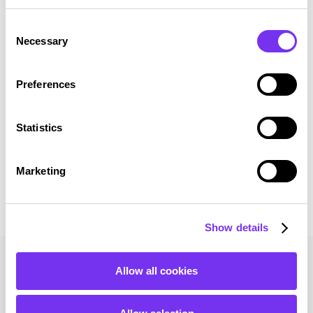
Kattavat tilitoimistopalvelut
Consent
Kattava ratkaisu korkealaatuisia talous-
Necessary
Selection
ja konsultointipalveluita.
Preferences
Lue lisää
Statistics
Marketing
Show details
Allow all cookies
Lue myös nämä