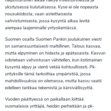
helpottuminen alkaa näkyä investoinneissa ja
yksityisessä kulutuksessa. Kyse ei ole nopeasta
nousukiidosta, vaan asteittaisesta
vahvistumisesta, jossa kysyntä alkaa levitä
aiempaa laajemmalle yrityskentässä.
Suomen osalta Suomen Pankin joulukuinen viesti
on samansuuntaisesti maltillinen. Talous kasvaa,
mutta elpyminen on hidasta ja epätasaista. Kasvun
odotetaan vahvistuvan vähitellen, kun kotimainen
kysyntä elpyy ja vienti vetää kohtuullisesti. Pk-
yrityksille tämä tarkoittaa ympäristöä, jossa
mahdollisuuksia on olemassa, mutta kasvu vaatii
edelleen tarkkaa tekemistä ja kärsivällisyyttä.
Vuoden päättyessä on paikallaan kiittää
suomalaisia yrittäjiä, heidän perheitään ja pk-