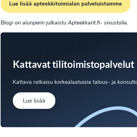
Lue lisää apteekkitoimialan palveluistamme
Blogi on alunperin julkaistu
Apteekkarit.fi- sivustolla.
Kattavat tilitoimistopalvelut
Kattava ratkaisu korkealaatuisia talous- ja konsulto
Lue lisää