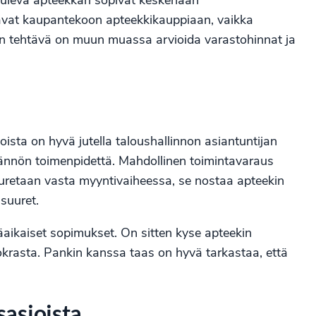
 tuleva apteekkari sopivat keskenään
avat kaupantekoon apteekkikauppiaan, vaikka
an tehtävä on muun muassa arvioida varastohinnat ja
joista on hyvä jutella taloushallinnon asiantuntijan
nnön toimenpidettä. Mahdollinen toimintavaraus
puretaan vasta myyntivaiheessa, se nostaa apteekin
suuret.
aikaiset sopimukset. On sitten kyse apteekin
vuokrasta. Pankin kanssa taas on hyvä tarkastaa, että
sasioista