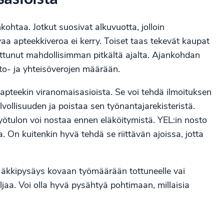
kohtaa. Jotkut suosivat alkuvuotta, jolloin
aa apteekkiveroa ei kerry. Toiset taas tekevät kaupat
ttunut mahdollisimman pitkältä ajalta. Ajankohdan
tto- ja yhteisöverojen määrään.
tä apteekin viranomaisasioista. Se voi tehdä ilmoituksen
elvollisuuden ja poistaa sen työnantajarekisteristä.
yötulon voi nostaa ennen eläköitymistä. YEL:in nosto
 On kuitenkin hyvä tehdä se riittävän ajoissa, jotta
n äkkipysäys kovaan työmäärään tottuneelle vai
ljaa. Voi olla hyvä pysähtyä pohtimaan, millaisia