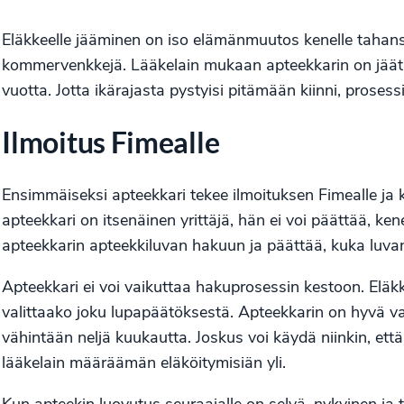
Eläkkeelle jääminen on iso elämänmuutos kenelle tahansa.
kommervenkkejä. Lääkelain mukaan apteekkarin on jäätäv
vuotta. Jotta ikärajasta pystyisi pitämään kiinni, prosess
Ilmoitus Fimealle
Ensimmäiseksi apteekkari tekee ilmoituksen
Fimealle
ja 
apteekkari on itsenäinen yrittäjä, hän ei voi päättää, ke
apteekkarin apteekkiluvan hakuun ja päättää, kuka luva
Apteekkari ei voi vaikuttaa hakuprosessin kestoon. Eläkke
valittaako joku lupapäätöksestä. Apteekkarin on hyvä var
vähintään neljä kuukautta. Joskus voi käydä niinkin, ett
lääkelain määräämän eläköitymisiän yli.