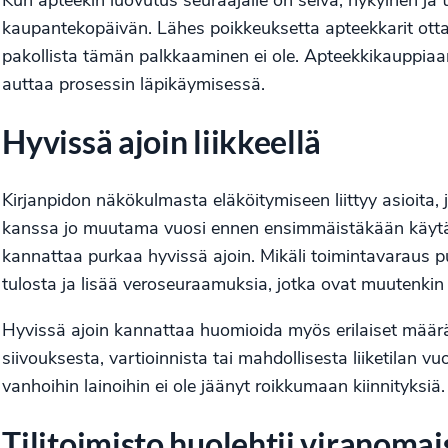
Kun apteekin luovutus seuraajalle on selvä, nykyinen ja
kaupantekopäivän. Lähes poikkeuksetta apteekkarit ott
pakollista tämän palkkaaminen ei ole. Apteekkikauppia
auttaa prosessin läpikäymisessä.
Hyvissä ajoin liikkeellä
Kirjanpidon näkökulmasta eläköitymiseen liittyy asioita, 
kanssa jo muutama vuosi ennen ensimmäistäkään käytä
kannattaa purkaa hyvissä ajoin. Mikäli toimintavaraus 
tulosta ja lisää veroseuraamuksia, jotka ovat muutenkin 
Hyvissä ajoin kannattaa huomioida myös erilaiset määrä
siivouksesta, vartioinnista tai mahdollisesta liiketilan 
vanhoihin lainoihin ei ole jäänyt roikkumaan kiinnityksiä.
Tilitoimisto huolehtii viranomai