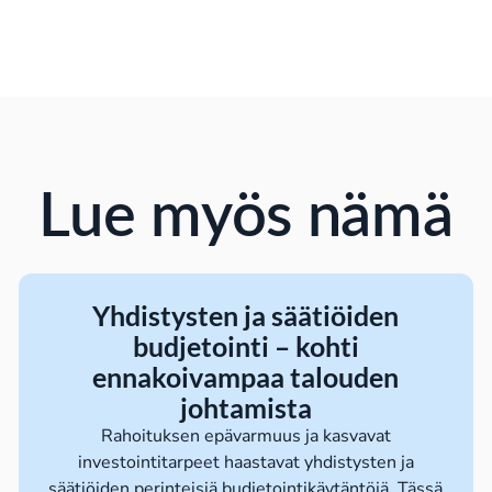
Lue myös nämä
Yhdistysten ja säätiöiden
budjetointi – kohti
ennakoivampaa talouden
johtamista
Rahoituksen epävarmuus ja kasvavat
investointitarpeet haastavat yhdistysten ja
säätiöiden perinteisiä budjetointikäytäntöjä. Tässä