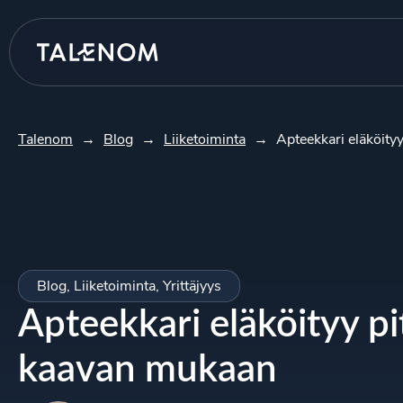
Talenom
→
Blog
→
Liiketoiminta
→
Apteekkari eläköity
Blog
,
Liiketoiminta
,
Yrittäjyys
Apteekkari eläköityy p
kaavan mukaan