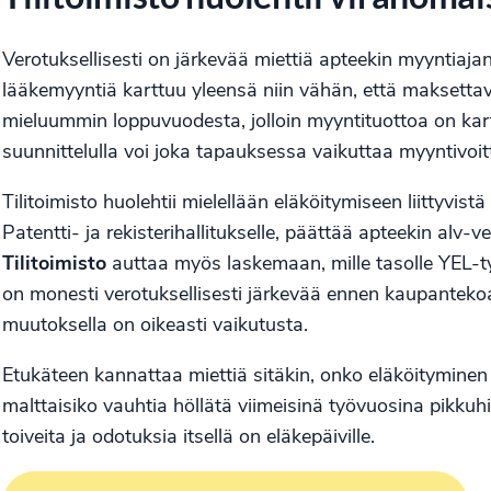
Verotuksellisesti on järkevää miettiä apteekin myyntiajan
lääkemyyntiä karttuu yleensä niin vähän, että maksettav
mieluummin loppuvuodesta, jolloin myyntituottoa on kar
suunnittelulla voi joka tapauksessa vaikuttaa myyntivoi
Tilitoimisto huolehtii mielellään eläköitymiseen liittyvis
Patentti- ja rekisterihallitukselle, päättää apteekin alv-v
Tilitoimisto
auttaa myös laskemaan, mille tasolle YEL-t
on monesti verotuksellisesti järkevää ennen kaupantekoa.
muutoksella on oikeasti vaikutusta.
Etukäteen kannattaa miettiä sitäkin, onko eläköitymine
malttaisiko vauhtia höllätä viimeisinä työvuosina pikkuhi
toiveita ja odotuksia itsellä on eläkepäiville.