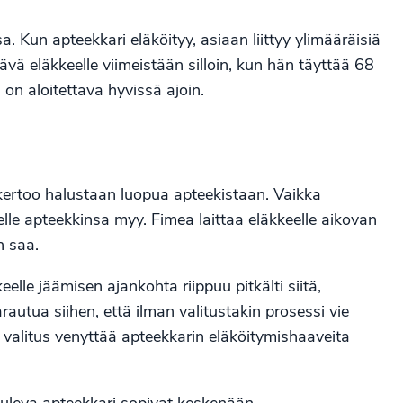
 Kun apteekkari eläköityy, asiaan liittyy ylimääräisiä
ä eläkkeelle viimeistään silloin, kun hän täyttää 68
i on aloitettava hyvissä ajoin.
kertoo halustaan luopua apteekistaan. Vaikka
nelle apteekkinsa myy. Fimea laittaa eläkkeelle aikovan
n saa.
elle jäämisen ajankohta riippuu pitkälti siitä,
autua siihen, että ilman valitustakin prosessi vie
ä valitus venyttää apteekkarin eläköitymishaaveita