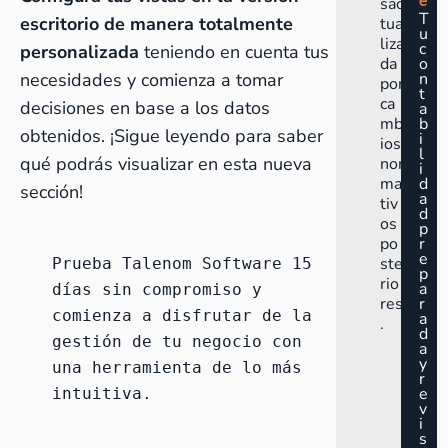
e
sac
T
escritorio de manera totalmente
tua
u
liza
c
personalizada
teniendo en cuenta tus
da
o
necesidades y comienza a tomar
n
por
t
ca
decisiones en base a los datos
a
mb
b
obtenidos. ¡Sigue leyendo para saber
i
ios
l
qué podrás visualizar en esta nueva
nor
i
ma
d
sección!
a
tiv
d
os
p
po
r
e
ste
Prueba Talenom Software 15 
p
rio
a
días sin compromiso
 y 
res
r
comienza a disfrutar de la 
a
.
d
gestión de tu negocio con 
a
y
una herramienta de lo más 
r
e
intuitiva.
v
i
s