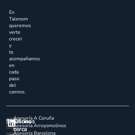
En
Talenom
queremos
verte
crecer
y
te
acompañamos
en
cada
paso
del
camino.
Asesoría A Coruña
Síguenos
Oficinas
E
Asesoría Arroyomolinos
cerca
n
Asesoría Barcelona