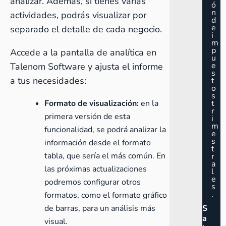
analizar. Además, si tienes varias
ó
n
actividades, podrás visualizar por
d
e
separado el detalle de cada negocio.
i
m
p
Accede a la
pantalla de analítica
en
u
e
Talenom Software y ajusta el informe
s
a tus necesidades:
t
o
s
Formato de visualización:
en la
t
r
primera versión de esta
i
m
funcionalidad, se podrá analizar la
e
s
información desde el formato
t
tabla, que sería el más común. En
r
a
las próximas actualizaciones
l
e
podremos configurar otros
s
.
formatos, como el formato gráfico
de barras, para un análisis más
S
a
visual.