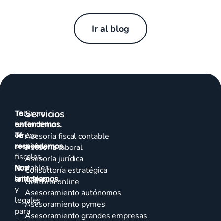
Ir al blog
Servicios
Talenom
Te
te
entendemos.
Portfolio
ofrece
Te
Asesoría fiscal contable
servicios
respondemos.
Asesoría laboral
fiscales,
Asesoría jurídica
contables,
Nos
Consultoría estratégica
laborales
anticipamos.
Gestoría online
y
Asesoramiento autónomos
legales
Asesoramiento pymes
para
Asesoramiento grandes empresas