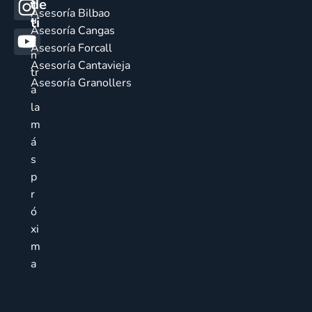
de
c
Asesoría Bilbao
u
ti
Asesoría Cangas
e
Asesoría Forcall
n
Asesoría Cantavieja
tr
Asesoría Granollers
a
la
m
á
s
p
r
ó
xi
m
a