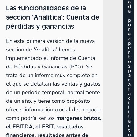
a
Las funcionalidades de la
d
a
sección ‘Analítica’: Cuenta de
p
pérdidas y ganancias
o
r
e
x
En esta primera versión de la nueva
p
e
sección de ‘Analítica’ hemos
r
t
implementado el informe de
Cuenta
o
s
de Pérdidas y Ganancias (PYG)
. Se
p
trata de un informe muy completo en
a
r
el que se detallan las ventas y gastos
a
f
de un periodo temporal, normalmente
a
c
de un año, y tiene como propósito
i
l
ofrecer información crucial del negocio
i
t
como podría ser los
márgenes brutos,
a
r
el
EBITDA, el EBIT
, resultados
t
financieros, resultados antes de
u