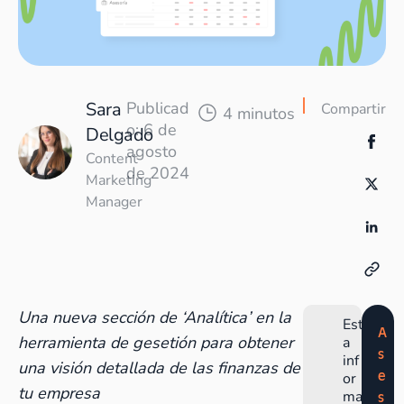
Sara
Publicad
Compartir
4 minutos
o: 6 de
Delgado
agosto
Content
de 2024
Marketing
Manager
Una nueva sección de ‘Analítica’ en la
Est
A
herramienta de gesetión para obtener
a
s
inf
una visión detallada de las finanzas de
e
or
tu empresa
ma
s