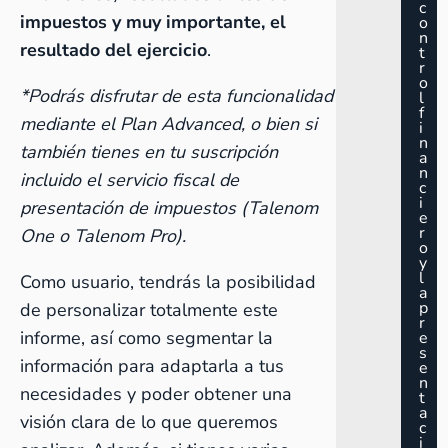
c
impuestos y muy importante, el
o
n
resultado del ejercicio
.
t
r
o
*Podrás disfrutar de esta funcionalidad
l
f
mediante el Plan Advanced, o bien si
i
n
también tienes en tu suscripción
a
n
incluido el servicio fiscal de
c
i
presentación de impuestos (
Talenom
e
r
One
o
Talenom Pro
).
o
y
l
Como usuario, tendrás la posibilidad
a
p
de personalizar totalmente este
r
informe, así como segmentar la
e
s
información para adaptarla a tus
e
n
necesidades y poder obtener una
t
a
visión clara de lo que queremos
c
i