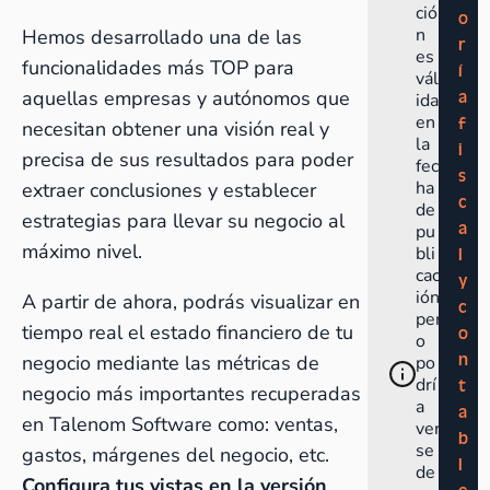
ció
o
n
Hemos desarrollado una de las
r
es
funcionalidades más TOP para
í
vál
aquellas empresas y autónomos que
a
ida
en
f
necesitan obtener una visión real y
la
i
precisa de sus resultados para poder
fec
s
ha
extraer conclusiones y establecer
c
de
estrategias para llevar su negocio al
a
pu
máximo nivel.
bli
l
cac
y
ión
A partir de ahora, podrás visualizar en
c
per
tiempo real el estado financiero de tu
o
o
n
negocio mediante las métricas de
po
drí
t
negocio más importantes recuperadas
a
a
en Talenom Software como: ventas,
ver
b
se
gastos, márgenes del negocio, etc.
l
de
Configura tus vistas en la versión