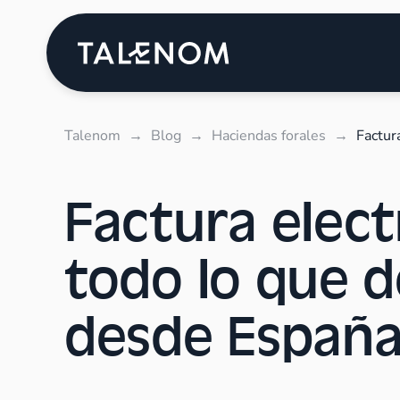
Talenom
→
Blog
→
Haciendas forales
→
Factur
Factura elect
todo lo que d
desde Españ