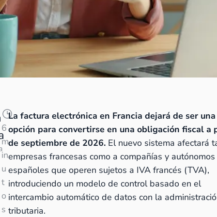
a
La factura electrónica en Francia dejará de ser una
6
opción para convertirse en una obligación fiscal a p
a
m
de septiembre de 2026.
El nuevo sistema afectará t
a
in
empresas francesas como a compañías y autónomos
u
españoles que operen sujetos a IVA francés (TVA),
t
introduciendo un modelo de control basado en el
o
intercambio automático de datos con la administraci
s
tributaria.