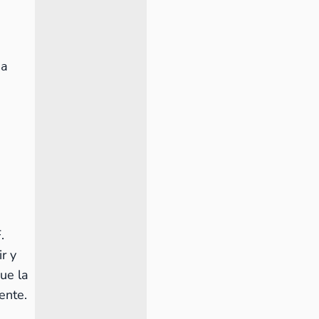
 
a 
 
 
F.
ir y
ue la
mente.