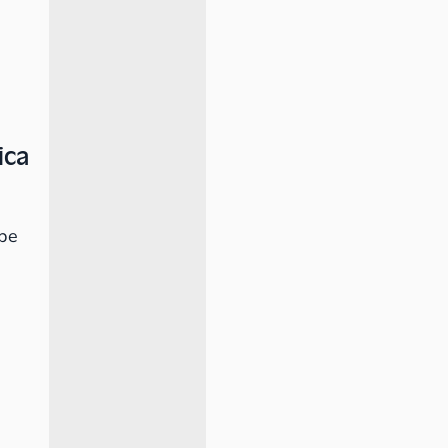
ica
ebe