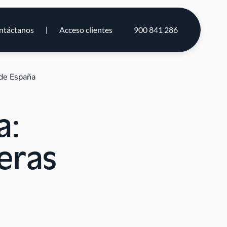
ntáctanos
Acceso clientes
900 841 286
sde España
a:
eras