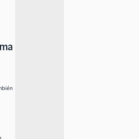
ema
mbién
sa