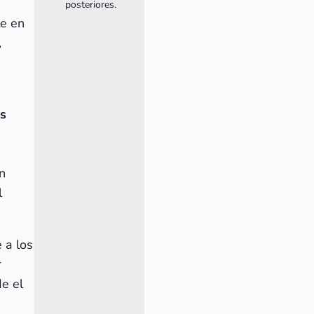
posteriores.
te en
,
s
n
l
 a los
r
de el