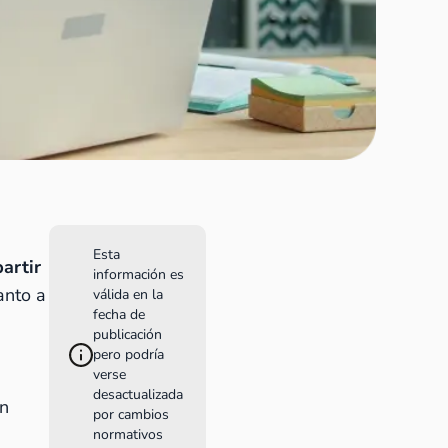
Esta
artir
información es
anto a
válida en la
fecha de
publicación
pero podría
verse
desactualizada
ón
por cambios
normativos