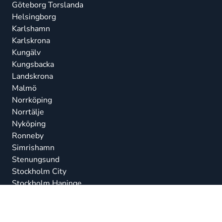
Göteborg Torslanda
Helsingborg
Karlshamn
Karlskrona
Kungälv
Kungsbacka
Landskrona
Malmö
Norrköping
Norrtälje
Nyköping
Ronneby
Simrishamn
Stenungsund
Stockholm City
Stockholm Haninge
Stockholm Järfälla
Stockholm Nacka
Strängnäs