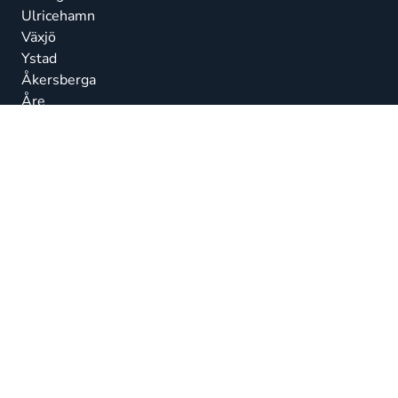
Ulricehamn
Växjö
Ystad
Åkersberga
Åre
Östersund
© Talenom 2026
Alla rättigheter förbehållna.
Etiska riktlinjer
Integritetspolicy
Beskrivning av behandlingsåtgärder
Visselblåsning
Laddar…