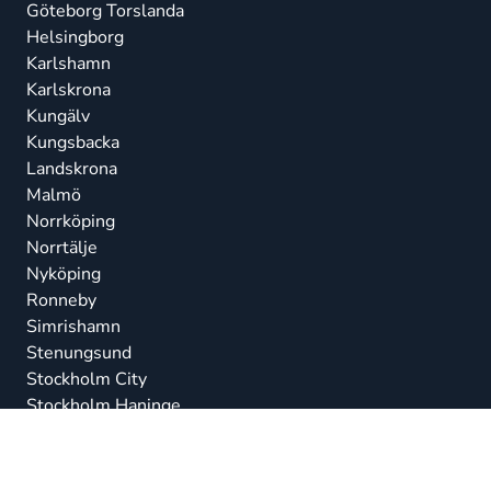
Göteborg Torslanda
Helsingborg
Karlshamn
Karlskrona
Kungälv
Kungsbacka
Landskrona
Malmö
Norrköping
Norrtälje
Nyköping
Ronneby
Simrishamn
Stenungsund
Stockholm City
Stockholm Haninge
Stockholm Järfälla
Stockholm Nacka
Strängnäs