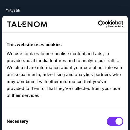
Yritystili
Tutustu
Barometri
This website uses cookies
Blogit
We use cookies to personalise content and ads, to
provide social media features and to analyse our traffic.
Integraatioportaali
We also share information about your use of our site with
our social media, advertising and analytics partners who
Kokemuksia
may combine it with other information that you’ve
provided to them or that they’ve collected from your use
of their services.
Medialle
Oppaat
Consent
Necessary
Selection
Podcastit