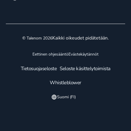
Kaikki oikeudet pidätetään.
© Talenom 2026
Eettinen ohjesääntö
Evästekäytännöt
Tietosuojaseloste
Seloste käsittelytoimista
Whistleblower
Suomi (FI)