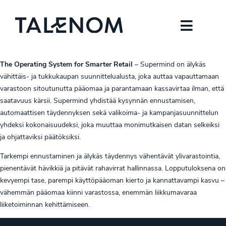
The Operating System for Smarter Retail
– Supermind on älykäs
vähittäis- ja tukkukaupan suunnittelualusta, joka auttaa vapauttamaan
varastoon sitoutunutta pääomaa ja parantamaan kassavirtaa ilman, että
saatavuus kärsii. Supermind yhdistää kysynnän ennustamisen,
automaattisen täydennyksen sekä valikoima- ja kampanjasuunnittelun
yhdeksi kokonaisuudeksi, joka muuttaa monimutkaisen datan selkeiksi
ja ohjattaviksi päätöksiksi.
Tarkempi ennustaminen ja älykäs täydennys vähentävät ylivarastointia,
pienentävät hävikkiä ja pitävät rahavirrat hallinnassa. Lopputuloksena on
kevyempi tase, parempi käyttöpääoman kierto ja kannattavampi kasvu –
vähemmän pääomaa kiinni varastossa, enemmän liikkumavaraa
liiketoiminnan kehittämiseen.