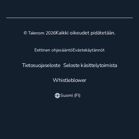
Kaikki oikeudet pidätetään.
© Talenom 2026
Eettinen ohjesääntö
Evästekäytännöt
Tietosuojaseloste
Seloste käsittelytoimista
Whistleblower
Suomi (FI)