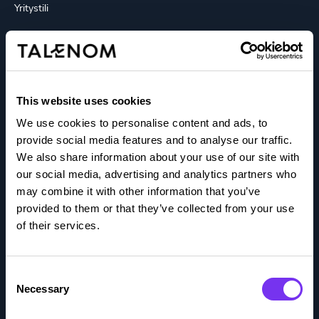
Yritystili
Tutustu
Barometri
This website uses cookies
Blogit
We use cookies to personalise content and ads, to
provide social media features and to analyse our traffic.
Integraatioportaali
We also share information about your use of our site with
our social media, advertising and analytics partners who
Kokemuksia
may combine it with other information that you’ve
provided to them or that they’ve collected from your use
Medialle
of their services.
Oppaat
Consent
Podcastit
Necessary
Selection