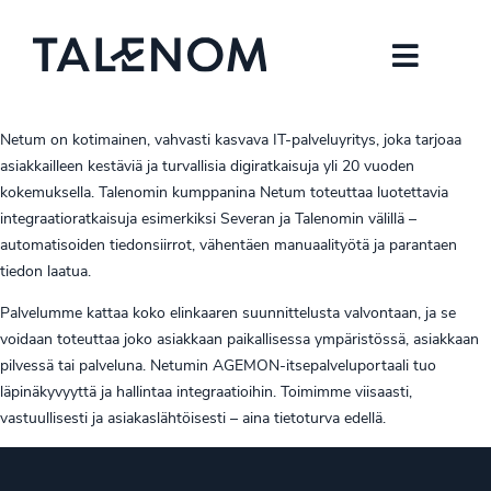
Netum on kotimainen, vahvasti kasvava IT-palveluyritys, joka tarjoaa
asiakkailleen kestäviä ja turvallisia digiratkaisuja yli 20 vuoden
kokemuksella. Talenomin kumppanina Netum toteuttaa luotettavia
integraatioratkaisuja esimerkiksi Severan ja Talenomin välillä –
automatisoiden tiedonsiirrot, vähentäen manuaalityötä ja parantaen
tiedon laatua.
Palvelumme kattaa koko elinkaaren suunnittelusta valvontaan, ja se
voidaan toteuttaa joko asiakkaan paikallisessa ympäristössä, asiakkaan
pilvessä tai palveluna. Netumin AGEMON-itsepalveluportaali tuo
läpinäkyvyyttä ja hallintaa integraatioihin. Toimimme viisaasti,
vastuullisesti ja asiakaslähtöisesti – aina tietoturva edellä.