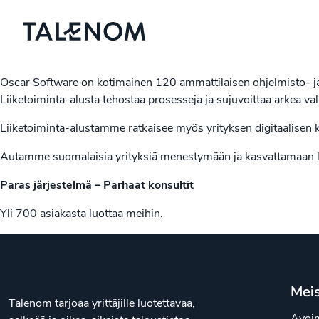
Oscar Software on kotimainen 120 ammattilaisen ohjelmisto- ja
Liiketoiminta-alusta tehostaa prosesseja ja sujuvoittaa arkea v
Liiketoiminta-alustamme ratkaisee myös yrityksen digitaalisen k
Autamme suomalaisia yrityksiä menestymään ja kasvattamaan l
Paras järjestelmä – Parhaat konsultit
Yli 700 asiakasta luottaa meihin.
Mei
Talenom tarjoaa yrittäjille luotettavaa,
Avoim