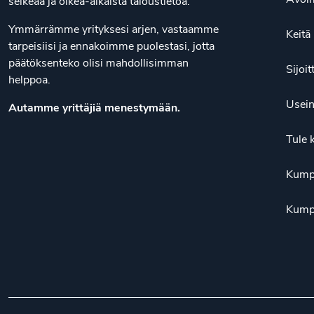
selkeää ja oikea-aikaista taloustietoa.
Ymmärrämme yrityksesi arjen, vastaamme
Keit
tarpeisiisi ja ennakoimme puolestasi, jotta
päätöksenteko olisi mahdollisimman
Sijoit
helppoa.
Usein
Autamme yrittäjiä menestymään.
Tule 
Kump
Kump