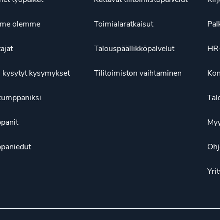
ä me olemme
Toimialaratkaisut
Pal
tajat
Talouspäällikköpalvelut
HR-
 kysytyt kysymykset
Tilitoimiston vaihtaminen
Kon
kumppaniksi
Tal
panit
Myy
paniedut
Ohj
Yrit