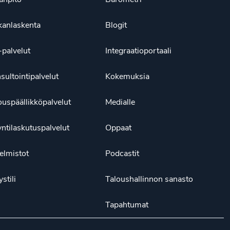
kanlaskenta
Blogit
palvelut
Integraatioportaali
sultointipalvelut
Kokemuksia
ouspäällikköpalvelut
Medialle
ntilaskutuspalvelut
Oppaat
elmistot
Podcastit
ystili
Taloushallinnon sanasto
Tapahtumat