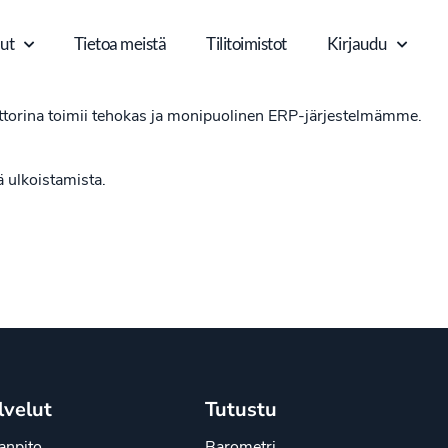
ut
Tietoa meistä
Tilitoimistot
Kirjaudu
ttorina toimii tehokas ja monipuolinen ERP-järjestelmämme.
 ulkoistamista.
lvelut
Tutustu
janpito
Barometri