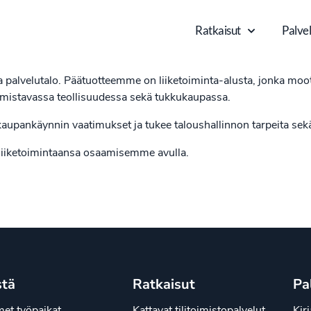
Ratkaisut
Palvel
 palvelutalo. Päätuotteemme on liiketoiminta-alusta, jonka moo
almistavassa teollisuudessa sekä tukkukaupassa.
aupankäynnin vaatimukset ja tukee taloushallinnon tarpeita sekä
iiketoimintaansa osaamisemme avulla.
stä
Ratkaisut
Pa
et työpaikat
Kattavat tilitoimistopalvelut
Kir