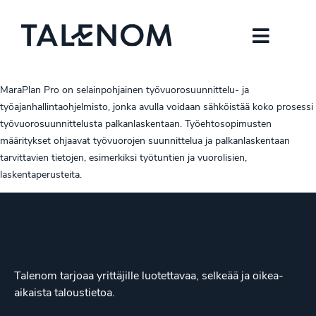
MaraPlan Pro on selainpohjainen työvuorosuunnittelu- ja
työajanhallintaohjelmisto, jonka avulla voidaan sähköistää koko prosessi
työvuorosuunnittelusta palkanlaskentaan. Työehtosopimusten
määritykset ohjaavat työvuorojen suunnittelua ja palkanlaskentaan
tarvittavien tietojen, esimerkiksi työtuntien ja vuorolisien,
laskentaperusteita.
Talenom tarjoaa yrittäjille luotettavaa, selkeää ja oikea-
aikaista taloustietoa.