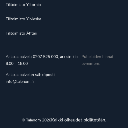
Tilitoimisto Ylitornio
Tilitoimisto Ylivieska
Tilitoimisto Ähtäri
Asiakaspalvelu
0207 525 000
, arkisin klo.
Puheluiden hinnat
8:00 – 18:00
pvm/mpm.
Asiakaspalvelun sähköposti:
info@talenom.fi
Kaikki oikeudet pidätetään.
© Talenom 2026