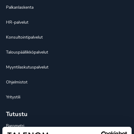
Palkanlaskenta
HR-palvelut
Konsultointipalvelut
Talouspäällikköpalvelut
Myyntilaskutuspalvelut
Ohjelmistot
Yritystili
Tutustu
Barometri