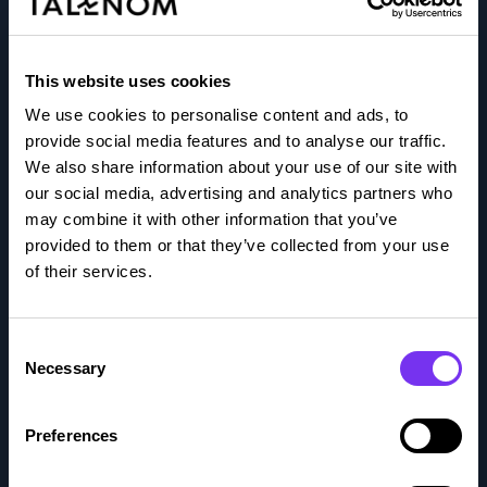
Blogit
Integraatioportaali
This website uses cookies
We use cookies to personalise content and ads, to
Kokemuksia
provide social media features and to analyse our traffic.
We also share information about your use of our site with
Medialle
our social media, advertising and analytics partners who
may combine it with other information that you’ve
Oppaat
provided to them or that they’ve collected from your use
of their services.
Podcastit
Consent
Taloushallinnon sanasto
Necessary
Selection
Tapahtumat
Preferences