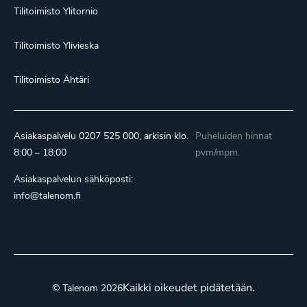
Tilitoimisto Ylitornio
Tilitoimisto Ylivieska
Tilitoimisto Ähtäri
Asiakaspalvelu
0207 525 000
, arkisin klo.
Puheluiden hinnat
8:00 – 18:00
pvm/mpm.
Asiakaspalvelun sähköposti:
info@talenom.fi
Kaikki oikeudet pidätetään.
© Talenom 2026