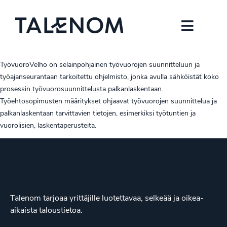
TyövuoroVelho on selainpohjainen työvuorojen suunnitteluun ja
työajanseurantaan tarkoitettu ohjelmisto, jonka avulla sähköistät koko
prosessin työvuorosuunnittelusta palkanlaskentaan.
Työehtosopimusten määritykset ohjaavat työvuorojen suunnittelua ja
palkanlaskentaan tarvittavien tietojen, esimerkiksi työtuntien ja
vuorolisien, laskentaperusteita.
Talenom tarjoaa yrittäjille luotettavaa, selkeää ja oikea-
aikaista taloustietoa.