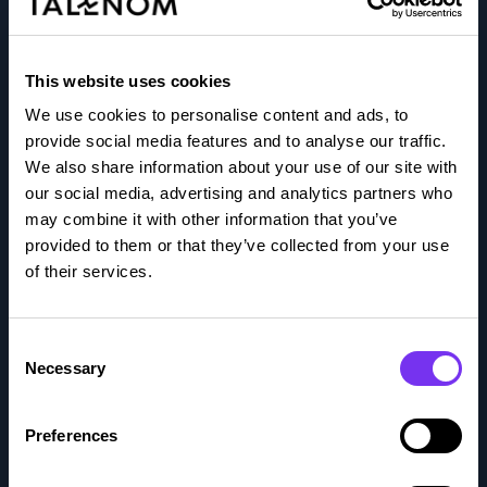
Blogit
Integraatioportaali
This website uses cookies
We use cookies to personalise content and ads, to
Kokemuksia
provide social media features and to analyse our traffic.
We also share information about your use of our site with
Medialle
our social media, advertising and analytics partners who
may combine it with other information that you’ve
Oppaat
provided to them or that they’ve collected from your use
of their services.
Podcastit
Consent
Taloushallinnon sanasto
Necessary
Selection
Tapahtumat
Preferences