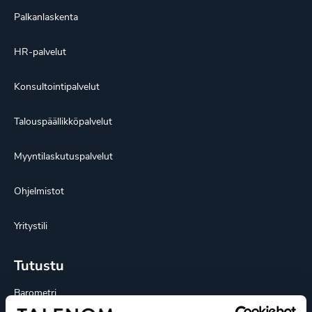
Palkanlaskenta
HR-palvelut
Konsultointipalvelut
Talouspäällikköpalvelut
Myyntilaskutuspalvelut
Ohjelmistot
Yritystili
Tutustu
Barometri