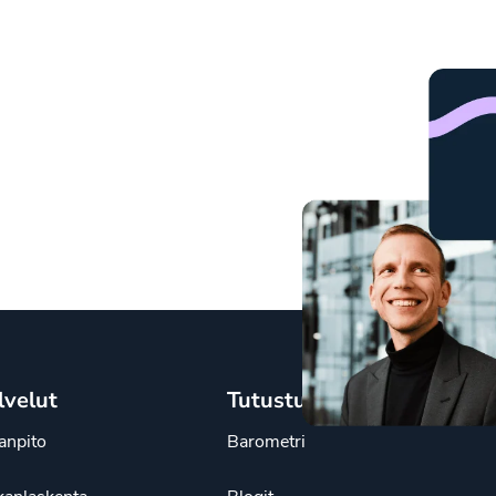
lvelut
Tutustu
janpito
Barometri