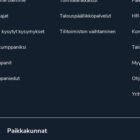
ä me olemme
Toimialaratkaisut
Pal
tajat
Talouspäällikköpalvelut
HR-
 kysytyt kysymykset
Tilitoimiston vaihtaminen
Kon
kumppaniksi
Tal
panit
Myy
paniedut
Ohj
Yrit
Paikkakunnat