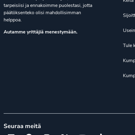
Keit
tarpeisiisi ja ennakoimme puolestasi, jotta
päätöksenteko olisi mahdollisimman
Sijoit
helppoa.
Usein
Autamme yrittäjiä menestymään.
Tule 
Kump
Kump
Seuraa meitä