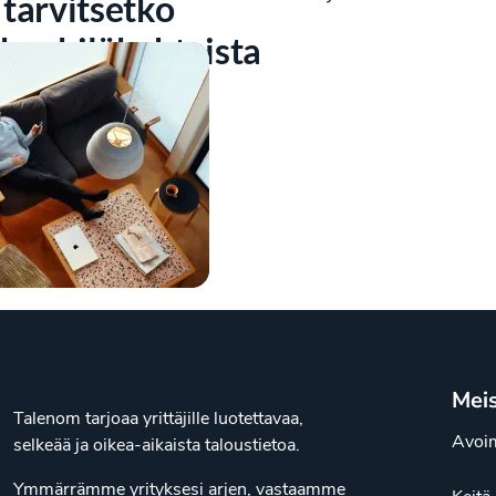
tarvitsetko
henkilökohtaista
neuvontaa?
Mei
Talenom tarjoaa yrittäjille luotettavaa,
Avoim
selkeää ja oikea-aikaista taloustietoa.
Ymmärrämme yrityksesi arjen, vastaamme