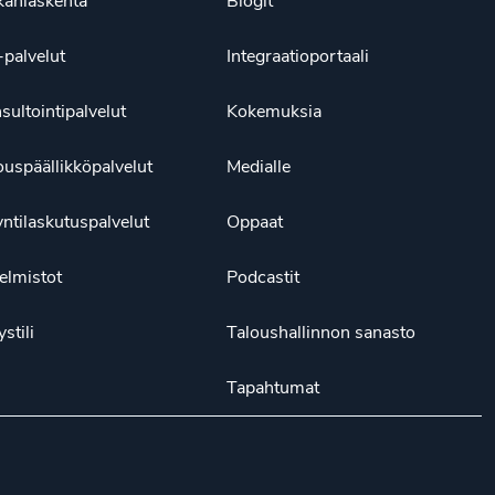
kanlaskenta
Blogit
palvelut
Integraatioportaali
sultointipalvelut
Kokemuksia
ouspäällikköpalvelut
Medialle
ntilaskutuspalvelut
Oppaat
elmistot
Podcastit
ystili
Taloushallinnon sanasto
Tapahtumat