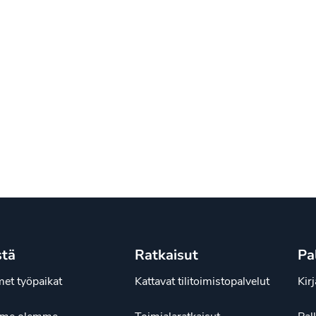
stä
Ratkaisut
Pa
et työpaikat
Kattavat tilitoimistopalvelut
Kir