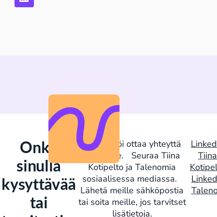
Onko
Älä epäröi ottaa yhteyttä
Linked
tiimiimme. Seuraa Tiina
Tiina
sinulla
Kotipelto ja Talenomia
Kotipe
sosiaalisessa mediassa.
Linked
kysyttävää
Lähetä meille sähköpostia
Talen
tai
tai soita meille, jos tarvitset
lisätietoja.