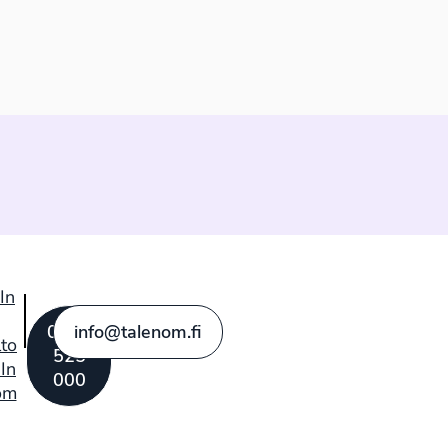
In
0207
info@talenom.fi
lto
525
In
000
om