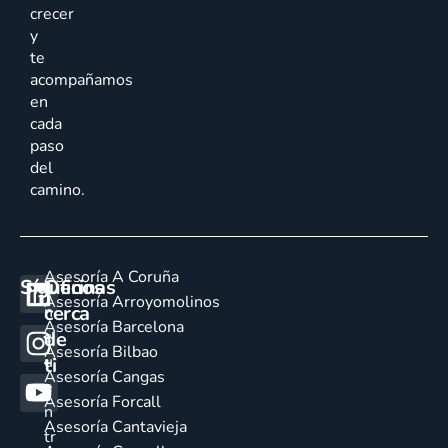
crecer
y
te
acompañamos
en
cada
paso
del
camino.
Asesoría A Coruña
Síguenos
Oficinas
E
Asesoría Arroyomolinos
cerca
n
Asesoría Barcelona
de
c
Asesoría Bilbao
u
ti
Asesoría Cangas
e
Asesoría Forcall
n
Asesoría Cantavieja
tr