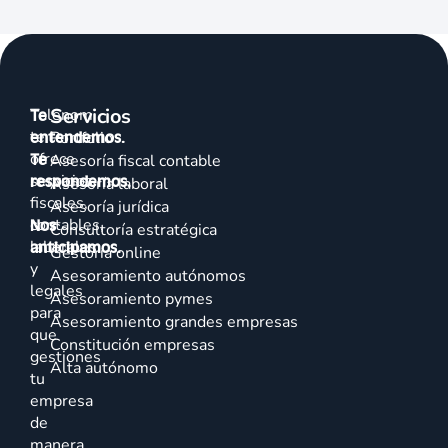
Servicios
Talenom
Te
te
entendemos.
Portfolio
ofrece
Te
Asesoría fiscal contable
servicios
respondemos.
Asesoría laboral
fiscales,
Asesoría jurídica
contables,
Nos
Consultoría estratégica
laborales
anticipamos.
Gestoría online
y
Asesoramiento autónomos
legales
Asesoramiento pymes
para
Asesoramiento grandes empresas
que
Constitución empresas
gestiones
Alta autónomo
tu
empresa
de
manera